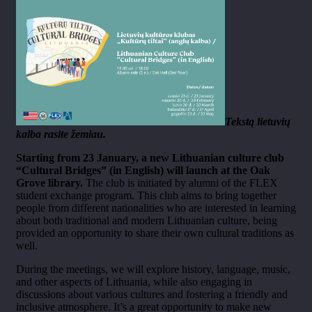
Tekstą lietuvių
kalba rasite žemiau.
Starting from 23 January, a new Lithuanian culture club
“Cultural Bridges” (in English) will launch at the Oak
Grove library.
The club is initiated by alumni of the FLEX
student exchange program. This club aims to bring together
people from different nationalities who are interested in learning
about both traditional and modern Lithuanian culture, being
provided an opportunity to share their own cultural traditions as
well.
During the meetings, we will explore history, language, music,
and other aspects of Lithuania, while also engaging in
discussions about various cultures and fostering a friendly and
inclusive atmosphere. It’s a great opportunity to make new