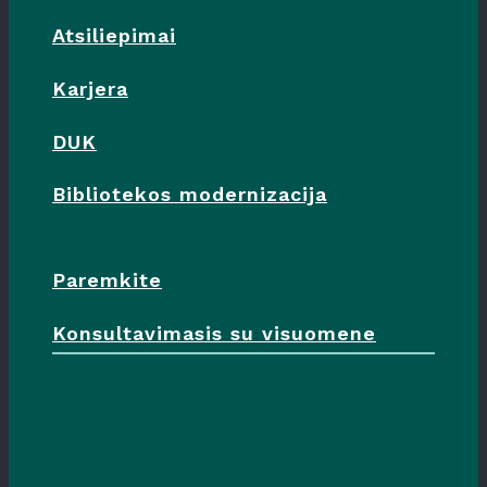
Atsiliepimai
Karjera
DUK
Bibliotekos modernizacija
Paremkite
Konsultavimasis su visuomene