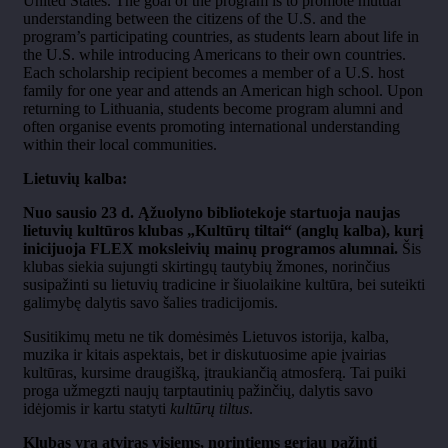
United States. The goal of the program is to promote mutual
understanding between the citizens of the U.S. and the
program’s participating countries, as students learn about life in
the U.S. while introducing Americans to their own countries.
Each scholarship recipient becomes a member of a U.S. host
family for one year and attends an American high school. Upon
returning to Lithuania, students become program alumni and
often organise events promoting international understanding
within their local communities.
Lietuvių kalba:
Nuo sausio 23 d. Ąžuolyno bibliotekoje startuoja naujas
lietuvių kultūros klubas „Kultūrų tiltai“ (anglų kalba), kurį
inicijuoja FLEX moksleivių mainų programos alumnai.
Šis
klubas siekia sujungti skirtingų tautybių žmones, norinčius
susipažinti su lietuvių tradicine ir šiuolaikine kultūra, bei suteikti
galimybę dalytis savo šalies tradicijomis.
Susitikimų metu ne tik domėsimės Lietuvos istorija, kalba,
muzika ir kitais aspektais, bet ir diskutuosime apie įvairias
kultūras, kursime draugišką, įtraukiančią atmosferą. Tai puiki
proga užmegzti naujų tarptautinių pažinčių, dalytis savo
idėjomis ir kartu statyti
kultūrų tiltus
.
Klubas yra atviras visiems, norintiems geriau pažinti