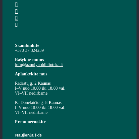
Skambinkite
+370 37 324259
Rašykite mums
info@azuolynobiblioteka.lt
Aplankykite mus
Radastų g. 2 Kaunas
I–V nuo 10.00 iki 18.00 val.
VI–VII nedirbame
K. Donelaičio g. 8 Kaunas
I–V nuo 10.00 iki 18.00 val.
VI–VII nedirbame
Prenumeruokite
Naujienlaiškis