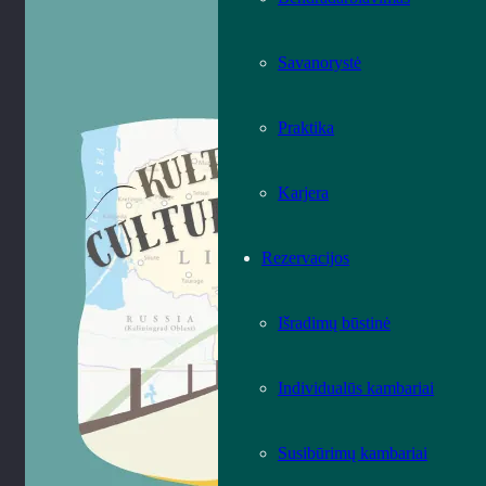
Savanorystė
Praktika
Karjera
Rezervacijos
Išradimų būstinė
Individualūs kambariai
Susibūrimų kambariai