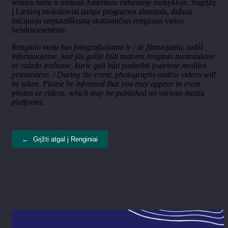
šeimos nariu ir mokosi Amerikos vidurinėje mokykloje. Sugrįžę
į Lietuvą moksleiviai tampa programos alumnais, dažnai
inicijuoja tarptautiškumą skatinančius renginius vietos
bendruomenėms.
Renginio metu bus fotografuojama ir / ar filmuojama, todėl
informuojame, kad jūs galite būti matomi renginio nuotraukose
ar vaizdo įrašuose, kurie gali būti paskelbti įvairiose medijos
priemonėse. / During the event, photographs and/or videos will
be taken. Please be informed that you may appear in event
photos or videos, which may be published on various media
platforms.
←
Grįžti atgal į Renginiai