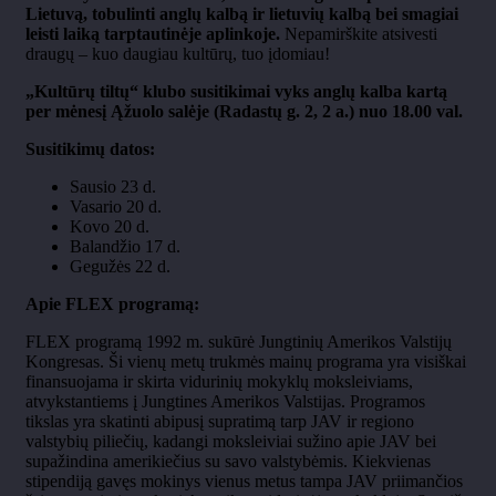
Lietuvą, tobulinti anglų kalbą ir lietuvių kalbą bei smagiai
leisti laiką tarptautinėje aplinkoje.
Nepamirškite atsivesti
draugų – kuo daugiau kultūrų, tuo įdomiau!
„Kultūrų tiltų“ klubo susitikimai vyks anglų kalba kartą
per mėnesį Ąžuolo salėje (Radastų g. 2, 2 a.) nuo 18.00 val.
Susitikimų datos:
Sausio 23 d.
Vasario 20 d.
Kovo 20 d.
Balandžio 17 d.
Gegužės 22 d.
Apie FLEX programą:
FLEX programą 1992 m. sukūrė Jungtinių Amerikos Valstijų
Kongresas. Ši vienų metų trukmės mainų programa yra visiškai
finansuojama ir skirta vidurinių mokyklų moksleiviams,
atvykstantiems į Jungtines Amerikos Valstijas. Programos
tikslas yra skatinti abipusį supratimą tarp JAV ir regiono
valstybių piliečių, kadangi moksleiviai sužino apie JAV bei
supažindina amerikiečius su savo valstybėmis. Kiekvienas
stipendiją gavęs mokinys vienus metus tampa JAV priimančios