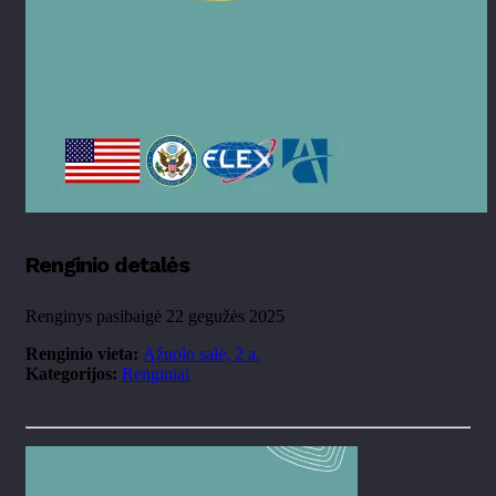
Renginio detalės
Renginys pasibaigė 22 gegužės 2025
Renginio vieta:
Ąžuolo salė, 2 a.
Kategorijos:
Renginiai