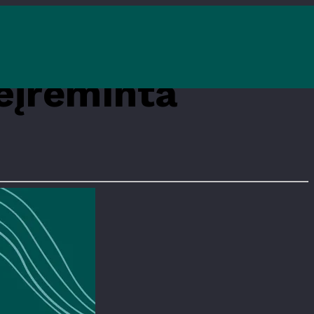
eįrėminta