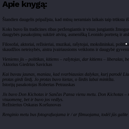
Apie knygą:
Šiandien daugelis pripažįsta, kad mūsų neramiais laikais taip trūksta i
Koks buvo šis tradicines ribas peržengiantis ir visus jungiantis žm
daugybės pasakojimų sukūrė atvirą, asmenišką Leonido portretą ir ats
Filosofai, aktoriai, režisieriai, muzikai, rašytojai, mokslininkai, politi
skaudžios neteisybės, aistra įvairiausioms veikloms ir daugybė gyvenim
Vieniems jis
– politikas, kitiems – ra
šytojas, dar kitiems
– liberalas, be
Aktorius Giedrius Savickas
Kai buvau jaunas, maniau, kad svarbiausias dalykas, kurį parodė
Li
protas girdi širdį. Jo protas buvo kietas, o širdis labai minkšta.
Istorijų pasakotojas Robertas Petrauskas
Jis buvo Don Kichotas ir
Sančas
Pansa
vienu metu. Don Kichotas
– 
visuomenę, bet ir buvo jos vedlys.
Režisierius Oskaras Koršunovas
Renginio metu bus fotografuojama ir / ar filmuojama, todėl jūs galite