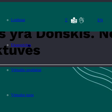
ografija“ sutiktuvės
Leidiniai
EN
 yra Donskis. N
ktuvės
Ekspozicijos
Virtualūs produktai
Virtualus turas