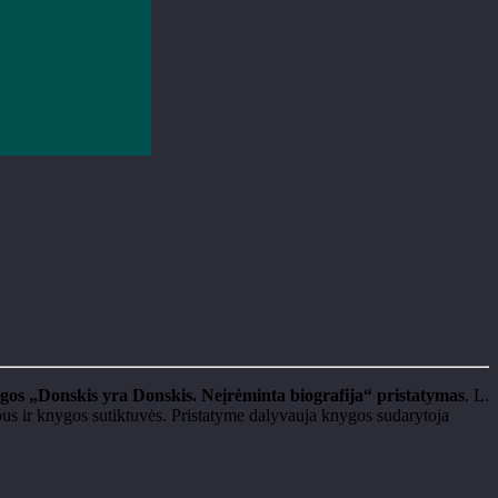
ygos
„Donskis yra Donskis. Ne
įrėminta biografija“ pristatymas
. L.
s bus ir knygos sutiktuvės. Pristatyme dalyvauja knygos sudarytoja