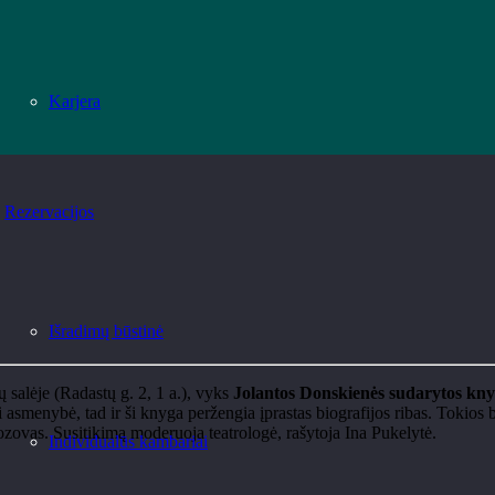
Karjera
Rezervacijos
Išradimų būstinė
salėje (Radastų g. 2, 1 a.), vyks
Jolantos
Donskienės
sudarytos kn
ti asmenybė, tad ir ši knyga peržengia įprastas biografijos ribas. Tokio
rozovas. Susitikimą
moderuoja
teatrologė, rašytoja Ina
Pukelytė
.
Individualūs kambariai