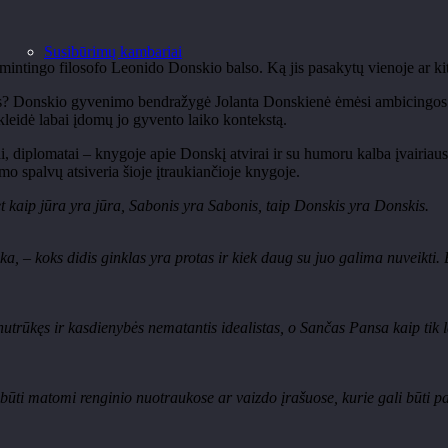
Susibūrimų kambariai
šmintingo filosofo Leonido Donskio balso. Ką jis pasakytų vienoje ar kito
ogus? Donskio gyvenimo bendražygė Jolanta
Donskienė
ėmėsi ambicingos
kleidė labai įdomų jo gyvento laiko kontekstą.
kai, diplomatai
– knygoje apie Donsk
į atvirai ir su humoru kalba įvairia
o spalvų atsiveria šioje įtraukiančioje knygoje.
t kaip j
ūra yra jūra, Sabonis yra Sabonis, taip Donskis yra Donskis.
uka
,
– koks didis ginklas yra protas ir kiek daug su juo galima nuveikti.
nutr
ūkęs ir kasdienybės nematantis idealistas, o
Sančas
Pansa
kaip tik 
 būti matomi renginio nuotraukose ar vaizdo įrašuose, kurie gali būti p