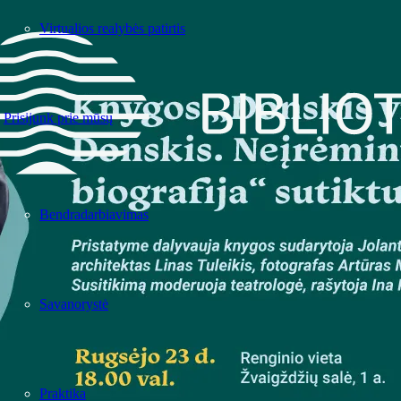
Virtualios realybės patirtis
Prisijunk prie mūsų
Bendradarbiavimas
Savanorystė
Praktika