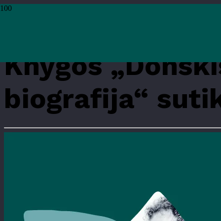
Pradžia
›
Renginiai
›
Renginiai
›
Knygos „Donskis yra Donskis. Neįrėminta bi
Knygos „Donskis
biografija“ suti