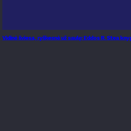
Vidinė šviesa, ryškesnė už saulę: Eddos R. Stea k