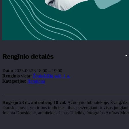
Renginio detalės
Data:
2025-09-23 18:00
–
19:00
Renginio vieta:
Žvaigždžių salė, 1 a.
Kategorijos:
Renginiai
Rugs
ėjo 23 d., antradienį, 18 val.
Ąžuolyno bibliotekoje, Žvaigždžių 
Donskis buvo, yra ir bus tradicines ribas peržengianti ir visus jungian
Jolanta
Donskienė
, architektas Linas
Tuleikis
, fotografas Artūras Mo