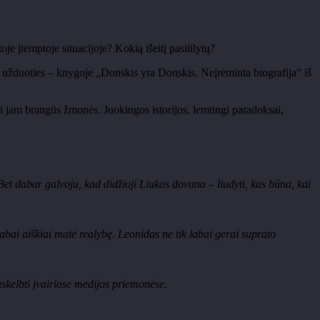
je įtemptoje situacijoje? Kokią išeitį pasiūlytų?
 užduoties
– knygoje „Donskis yra Donskis. Ne
įrėminta biografija“ iš
usi jam brangūs žmonės. Juokingos istorijos, lemtingi paradoksai,
 Bet dabar galvoju, kad did
žioji
Liukos
dovana
– liudyti, kas b
ūna, kai
labai aiškiai matė realybę. Leonidas ne tik labai gerai suprato
askelbti įvairiose medijos priemonėse.