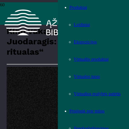
Produktai
Pradžia
›
Renginiai
›
Renginiai
›
Kino vakaras „Mėnuo Juodaragis:
festivalis kaip ritualas“
Leidiniai
Kino vakaras „Mėnuo
Juodaragis: festivalis kaip
Ekspozicijos
ritualas“
Virtualūs produktai
Virtualus turas
Virtualios realybės patirtis
Prisijunk prie mūsų
Bendradarbiavimas