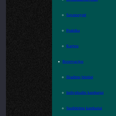
Savanorystė
Praktika
Karjera
Rezervacijos
Išradimų būstinė
Individualūs kambariai
Susibūrimų kambariai