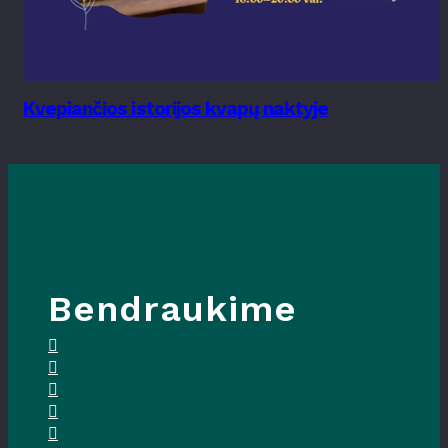
Kvepiančios istorijos kvapų naktyje
Bendraukime