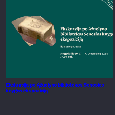
Ekskursija po Ąžuolyno bibliotekos Senosios
knygos ekspoziciją