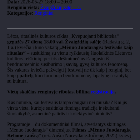
Data:
2026-05-27 18:00
–
20:00
Renginio vieta:
Žvaigždžių salė, 1 a.
Kategorijos:
Renginiai
Lėtos, ritualinės kultūros ciklas „Kvėpuojanti biblioteka“
gegužės 27 dieną 18.00 val. Žvaigždžių salėje
(Radastų g. 2,
1 a.) kviečia į kino vakarą
„Mėnuo Juodaragis: festivalis kaip
ritualas“
– susitikimą su vienu ryškiausių šiuolaikinės Lietuvos
kultūros reiškinių, per tris dešimtmečius išaugusiu iš
bendruomeninio susibūrimo į savitą, gyvą kultūros fenomeną.
Šis vakaras kviečia pažvelgti į festivalį ne tik kaip į renginį, bet
kaip į
patirtį
, kuri formuoja bendruomenę, tapatybę ir santykį
su kultūra.
Vietų skaičius renginyje ribotas, būtina
registracija
.
Kas nutinka, kai festivalis tampa daugiau nei muzika? Kai jis
virsta vieta, kurioje susitinka ritminga tradicija ir skubanti
šiuolaikybė, asmeninė patirtis ir kolektyvinė atmintis?
Programoje – du dokumentiniai filmai, atveriantys skirtingas
„Mėnuo Juodaragis“ dimensijas.
Filmas „Mėnuo Juodaragis.
Kelionė į aušrą
“ (rež. Aušra Narvydaitė-Jočienė, 2025) kvies į