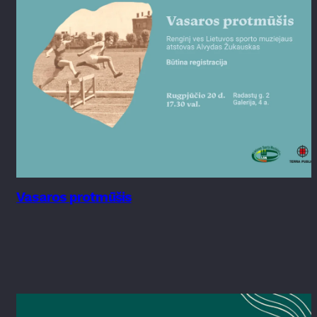
Vasaros protmūšis