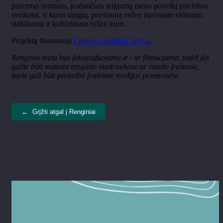
paremtas tyrimais, įrodančiais teigiamą meno poveikį psichikos
sveikatai, ir kuria saugią, prieinamą erdvę ilgesniam vidiniam
stabilumui ir kultūriniam ryšiui kurti.
Projektą finansuoja
Lietuvos kultūros taryba
.
Renginio metu bus fotografuojama ir / ar filmuojama, todėl jūs
galite būti matomi renginio nuotraukose ar vaizdo įrašuose,
kurie gali būti paskelbti įvairiose medijos priemonėse.
←
Grįžti atgal į Renginiai