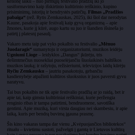
kelionę laiku – nuo pirmųjų festivalio pradžių iki jo
susiformavimo kaip išskirtinio kultūrinio reiškinio, kupino
prisiminimų, istorijų ir bendrystės patirčių.
Filmas „Pradžios
pabaiga“
(rež. Rytis Zemkauskas, 2025), iki šiol dar nerodytas
Kaune, pasakoja apie festivalį kaip gyvą organizmą – apie
žmones, kurie jį kūrė, augo kartu su juo ir šiandien išsineša jo
patirtį į platesnį pasaulį.
Vakaro metu taip pat vyks pokalbis su festivalio
„Mėnuo
Juodaragis“
sumanytoju ir organizatoriumi, muzikos leidėju
Ugniumi Lioge
– leidyklos „Dangus“ įkūrėju, tris
dešimtmečius nuosekliai puoselėjančiu šiuolaikinės baltiškos
muzikos lauką; ir rašytoju, režisieriumi, televizijos laidų kūrėju
Ryčiu Zemkausku
– jautriu pasakotoju, gebančiu
kasdienybėje atpažinti kultūros sluoksnius ir juos paversti gyvu
naratyvu.
Tai bus pokalbis ne tik apie festivalio pradžią ar jo raidą, bet ir
apie tai, kaip gimsta kultūriniai reiškiniai, kurie peržengia
renginio ribas ir tampa patirtimi, bendruomene, savotiška
gentimi. Apie muziką, kuri virsta daugiau nei skambesiu, ir apie
laiką, kuris per bendrą buvimą įgauna prasmę.
Šis kino vakaras tampa dar vienu „Kvėpuojančios bibliotekos“
ritualu – kvietimu sustoti, pažvelgti į gamtą ir Lietuvos kultūrą
kaip į gyvą procesą ir per pasakojimo bei bendro buvimo patirtį