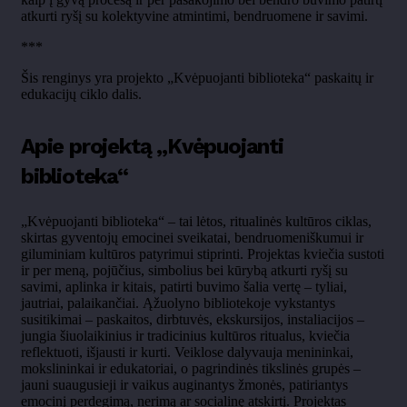
atkurti ryšį su kolektyvine atmintimi, bendruomene ir savimi.
***
Šis renginys yra projekto „Kvėpuojanti biblioteka“ paskaitų ir
edukacijų ciklo dalis.
Apie projektą „Kvėpuojanti
biblioteka“
„Kvėpuojanti biblioteka“ – tai lėtos, ritualinės kultūros ciklas,
skirtas gyventojų emocinei sveikatai, bendruomeniškumui ir
giluminiam kultūros patyrimui stiprinti. Projektas kviečia sustoti
ir per meną, pojūčius, simbolius bei kūrybą atkurti ryšį su
savimi, aplinka ir kitais, patirti buvimo šalia vertę – tyliai,
jautriai, palaikančiai. Ąžuolyno bibliotekoje vykstantys
susitikimai – paskaitos, dirbtuvės, ekskursijos, instaliacijos –
jungia šiuolaikinius ir tradicinius kultūros ritualus, kviečia
reflektuoti, išjausti ir kurti. Veiklose dalyvauja menininkai,
mokslininkai ir edukatoriai, o pagrindinės tikslinės grupės –
jauni suaugusieji ir vaikus auginantys žmonės, patiriantys
emocinį perdegimą, nerimą ar socialinę atskirtį. Projektas