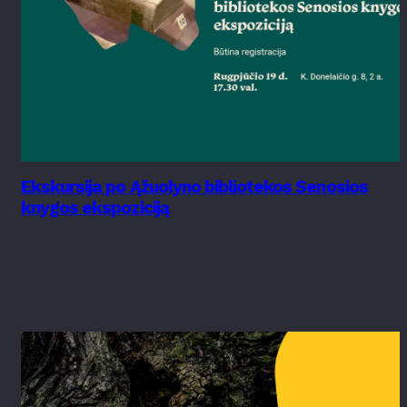
Ekskursija po Ąžuolyno bibliotekos Senosios
knygos ekspoziciją