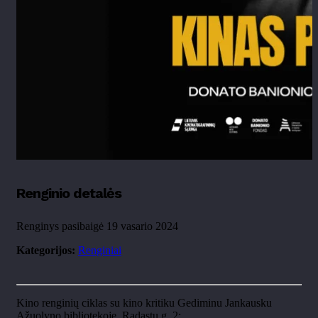
Renginio detalės
Renginys pasibaigė 19 vasario 2024
Kategorijos:
Renginiai
Kino renginių ciklas su kino kritiku Gediminu Jankausku
Ąžuolyno bibliotekoje, Radastų g. 2: