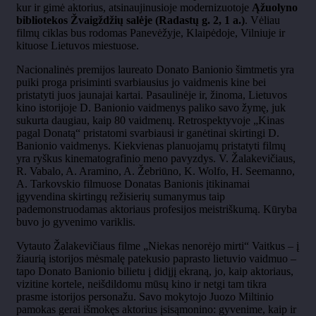
kur ir gimė aktorius, atsinaujinusioje modernizuotoje
Ąžuolyno
bibliotekos Žvaigždžių salėje (Radastų g. 2, 1 a.)
. Vėliau
filmų ciklas bus rodomas Panevėžyje, Klaipėdoje, Vilniuje ir
kituose Lietuvos miestuose.
Nacionalinės premijos laureato Donato Banionio šimtmetis yra
puiki proga prisiminti svarbiausius jo vaidmenis kine bei
pristatyti juos jaunajai kartai. Pasaulinėje ir, žinoma, Lietuvos
kino istorijoje D. Banionio vaidmenys paliko savo žymę, juk
sukurta daugiau, kaip 80 vaidmenų. Retrospektyvoje „Kinas
pagal Donatą“ pristatomi svarbiausi ir ganėtinai skirtingi D.
Banionio vaidmenys. Kiekvienas planuojamų pristatyti filmų
yra ryškus kinematografinio meno pavyzdys. V. Žalakevičiaus,
R. Vabalo, A. Aramino, A. Žebriūno, K. Wolfo, H. Seemanno,
A. Tarkovskio filmuose Donatas Banionis įtikinamai
įgyvendina skirtingų režisierių sumanymus taip
pademonstruodamas aktoriaus profesijos meistriškumą. Kūryba
buvo jo gyvenimo variklis.
Vytauto Žalakevičiaus filme „Niekas nenorėjo mirti“ Vaitkus – į
žiaurią istorijos mėsmalę patekusio paprasto lietuvio vaidmuo –
tapo Donato Banionio bilietu į didįjį ekraną, jo, kaip aktoriaus,
vizitine kortele, neišdildomu mūsų kino ir netgi tam tikra
prasme istorijos personažu. Savo mokytojo Juozo Miltinio
pamokas gerai išmokęs aktorius įsisąmonino: gyvenime, kaip ir