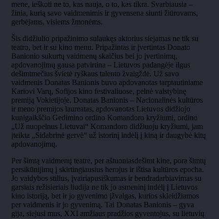
mene, ieškoti ne to, kas nauja, o to, kas tikra. Svarbiausia –
žinia, kurią savo vaidmenimis ir gyvensena siunti žiūrovams,
gerbėjams, visiems žmonėms.
Šis didžiulio pripažinimo sulaukęs aktorius siejamas ne tik su
teatro, bet ir su kino menu. Pripažintas ir įvertintas Donato
Banionio sukurtų vaidmenų skaičius bei jo įvertinimų,
apdovanojimų gausa patvirtina – Lietuvos padangėje ilgus
dešimtmečius švietė ryškaus talento žvaigždė. Už savo
vaidmenis Donatas Banionis buvo apdovanotas tarptautiniame
Karlovi Varų, Sofijos kino festivaliuose, pelnė valstybinę
premiją Vokietijoje. Donatas Banionis – Nacionalinės kultūros
ir meno premijos laureatas, apdovanotas Lietuvos didžiojo
kunigaikščio Gedimino ordino Komandoro kryžiumi, ordino
„Už nuopelnus Lietuvai“ Komandoro didžiuoju kryžiumi, jam
įteikta „Sidabrinė gervė“ už istorinį indėlį į kiną ir daugybė kitų
apdovanojimų.
Per šimtą vaidmenų teatre, per aštuoniasdešimt kine, pora šimtų
persikūnijimų į skirtingiausius herojus ir ištisa kultūros epocha.
Jo vaidybos stilius, įvairiapusiškumas ir bendradarbiavimas su
garsiais režisieriais liudija ne tik jo asmeninį indėlį į Lietuvos
kino istoriją, bet ir jo gyvenimo įžvalgas, kurios skleidžiamos
per vaidmenis ir jo gyvenimą. Tai Donatas Banionis – gyva
gija, siejusi mus, XXI amžiaus pradžios gyventojus, su lietuvių