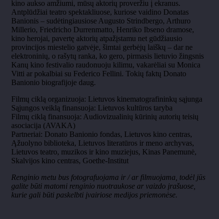
kino aukso amžiumi, mūsų aktorių proveržiu į ekranus.
Antplūdžiai teatro spektakliuose, kuriose vaidino Donatas
Banionis – sudėtingiausiose Augusto Strindbergo, Arthuro
Millerio, Friedricho Durrenmatto, Henriko Ibseno dramose,
kino herojai, pavertę aktorių atpažįstamu net gūdžiausio
provincijos miestelio gatvėje, šimtai gerbėjų laiškų – dar ne
elektroninių, o rašytų ranka, ko gero, pirmasis lietuvio žingsnis
Kanų kino festivalio raudonuoju kilimu, vakarėliai su Monica
Vitti ar pokalbiai su Federico Fellini. Tokių faktų Donato
Banionio biografijoje daug.
Filmų ciklą organizuoja: Lietuvos kinematografininkų sąjunga
Sąjungos veiklą finansuoja: Lietuvos kultūros taryba
Filmų ciklą finansuoja: Audiovizualinių kūrinių autorių teisių
asociacija (AVAKA)
Partneriai: Donato Banionio fondas, Lietuvos kino centras,
Ąžuolyno biblioteka, Lietuvos literatūros ir meno archyvas,
Lietuvos teatro, muzikos ir kino muziejus, Kinas Panemunė,
Skalvijos kino centras, Goethe-Institut
Renginio metu bus fotografuojama ir / ar filmuojama, todėl jūs
galite būti matomi renginio nuotraukose ar vaizdo įrašuose,
kurie gali būti paskelbti įvairiose medijos priemonėse.