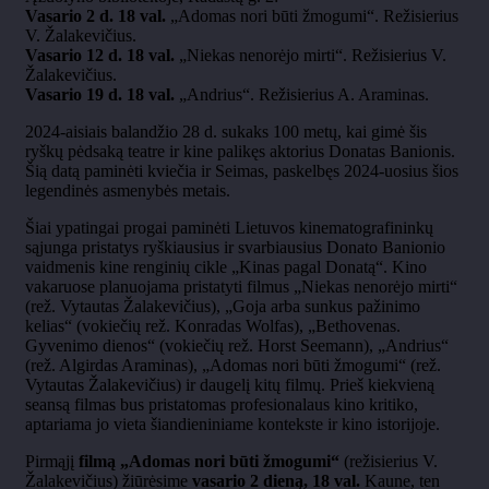
Vasario 2 d. 18 val.
„Adomas nori būti žmogumi“. Režisierius
V. Žalakevičius.
Vasario 12 d. 18 val.
„Niekas nenorėjo mirti“. Režisierius V.
Žalakevičius.
Vasario 19 d. 18 val.
„Andrius“. Režisierius A. Araminas.
2024-aisiais balandžio 28 d. sukaks 100 metų, kai gimė šis
ryškų pėdsaką teatre ir kine palikęs aktorius Donatas Banionis.
Šią datą paminėti kviečia ir Seimas, paskelbęs 2024-uosius šios
legendinės asmenybės metais.
Šiai ypatingai progai paminėti Lietuvos kinematografininkų
sąjunga pristatys ryškiausius ir svarbiausius Donato Banionio
vaidmenis kine renginių cikle „Kinas pagal Donatą“. Kino
vakaruose planuojama pristatyti filmus „Niekas nenorėjo mirti“
(rež. Vytautas Žalakevičius), „Goja arba sunkus pažinimo
kelias“ (vokiečių rež. Konradas Wolfas), „Bethovenas.
Gyvenimo dienos“ (vokiečių rež. Horst Seemann), „Andrius“
(rež. Algirdas Araminas), „Adomas nori būti žmogumi“ (rež.
Vytautas Žalakevičius) ir daugelį kitų filmų. Prieš kiekvieną
seansą filmas bus pristatomas profesionalaus kino kritiko,
aptariama jo vieta šiandieniniame kontekste ir kino istorijoje.
Pirmąjį
filmą „Adomas nori būti žmogumi“
(režisierius V.
Žalakevičius) žiūrėsime
vasario 2 dieną, 18 val.
Kaune, ten