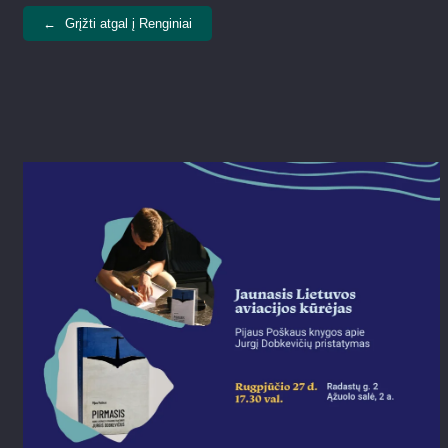
←
Grįžti atgal į Renginiai