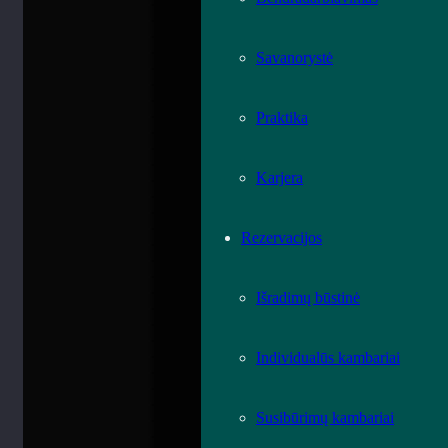
Savanorystė
Praktika
Karjera
Rezervacijos
Išradimų būstinė
Individualūs kambariai
Susibūrimų kambariai