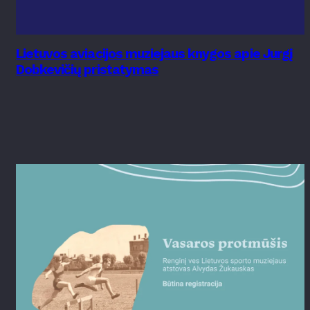
Lietuvos aviacijos muziejaus knygos apie Jurgį
Dobkevičių pristatymas