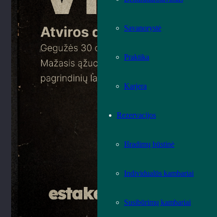
Savanorystė
Praktika
Karjera
Rezervacijos
Išradimų būstinė
Individualūs kambariai
Susibūrimų kambariai