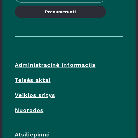
Prenumeruoti
Administracinė informacija
Teisės aktai
Veiklos sritys
Nuorodos
Atsiliepimai