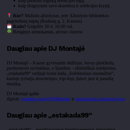
kaip paruošti logišką selekcijos eigą;
kaip išsigryninti savo skambesį ir selekcijos kryptį.
Kur?
Mažasis ąžuolynas, prie Ąžuolyno bibliotekos
pagrindinių laiptų (Radastų g. 2, Kaunas)
Kada?
Gegužės 30 d. 16.00 val.
Renginys nemokamas, atviras visiems
Daugiau apie DJ Montajé
DJ Montajé – Kaune gyvenantis didžėjus, buvęs plokštelių
parduotuvės savininkas, o šiandien – eklektiškas selektorius.
„estakada99“ radijuje kuria laidą „Selektoriaus montažinė“,
kurioje tyrinėja
downtempo
,
trip-hop
,
future jazz
ir panašią
muziką.
DJ Montajé galite
išgirsti:
youtube.com/@DJMontaje
ir
soundcloud.com/patchyura
Daugiau apie „estakada99“
„estakada99“ – nepriklausomas bendruomeninis internetinis