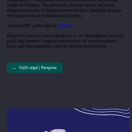
radijas iš Vilniaus. Tai platforma, paremta laisve, atvirumu,
eksperimentavimu ir bendruomenės kūrimu, jungianti daugiau
nei 50 patyrusių ir pradedančiųjų kūrėjų.
„estakada99“ galite išgirsti:
e99.live
Renginio metu bus fotografuojama ir / ar filmuojama, todėl jūs
galite būti matomi renginio nuotraukose ar vaizdo įrašuose,
kurie gali būti paskelbti įvairiose medijos priemonėse.
←
Grįžti atgal į Renginiai