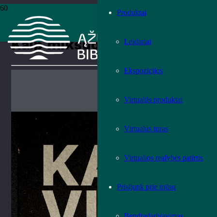
Produktai
Pradžia
›
Renginiai
›
Renginiai
›
Kaip miksuoti vinilais?
Kaip miksuoti vinilais?
Leidiniai
Ekspozicijos
Virtualūs produktai
Virtualus turas
Virtualios realybės patirtis
Prisijunk prie mūsų
Bendradarbiavimas