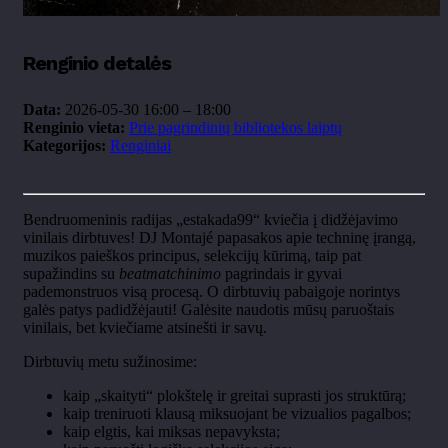
Renginio detalės
Data:
2026-05-30 16:00
–
18:00
Renginio vieta:
Prie pagrindinių bibliotekos laiptų
Kategorijos:
Renginiai
Bendruomeninis radijas „estakada99“ kviečia į didžėjavimo
vinilais dirbtuves! DJ Montajé papasakos apie techninę įrangą,
muzikos paieškos principus, selekcijų kūrimą, taip pat
supažindins su
beatmatchinimo
pagrindais ir gyvai
pademonstruos visą procesą. O dirbtuvių pabaigoje norintys
galės patys padidžėjauti! Galėsite naudotis mūsų paruoštais
vinilais, bet kviečiame atsinešti ir savų.
Dirbtuvių metu sužinosime:
kaip „skaityti“ plokštelę ir greitai suprasti jos struktūrą;
kaip treniruoti klausą miksuojant be vizualios pagalbos;
kaip elgtis, kai miksas nepavyksta;