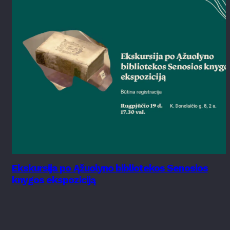
Ekskursija po Ąžuolyno bibliotekos Senosios
knygos ekspoziciją