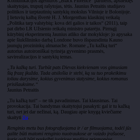
Komunikacijos agentūros „Black Florence“ partneris, apsileidęs
skaitytojas, truputį rašytojas, tėtis. Jaunius Petraitis studijavo
politikos ir tarptautinių santykių mokslus Vilniuje ir Bolonijoje.
Į lietuvių kalbą išvertė H. J. Morgenthau klasikinį veikalą
„Politika tarp valstybių: kova dėl galios ir taikos“ (2011), taip
pat dirbo LR Užsienio reikalų ministro patarėju. Pirmąjį
kūrybinį eksperimentą Jaunius atliko dar mokykloje: jo apysaka
apie šiukšlininko darbą Londone buvo išspausdinta Kauno
jaunųjų prozininkų almanache. Romane „Tu kažką turi“
autorius autoironiškai tyrinėja gyvenimo prasmės,
savirealizacijos ir santykių temas.
„Tu kažką turi. Turbūt pats Dievas kiekvienam vos gimusiam
šią frazę įkužda. Tada atsilošia ir stebi, ką su tuo prakeikimu
toliau darysime, kokius gyvenimus statysime, kokius romanus
prisišauksime.“
Jaunius Petraitis
„Tu kažką turi“ – ne tik pavadinimas. Tai klausimas. Tai
provokacija. Tai bandymas skaitytojui pasakyti: gal ir tu kažką
turi, net jei dar nežinai, ką. Daugiau apie knygą kviečiame
skaityti
čia
.
Renginio metu bus fotografuojama ir / ar filmuojama, todėl jūs
galite būti matomi renginio nuotraukose ar vaizdo įrašuose,
kurie gali būti paskelbti įvairiose medijos priemonėse.