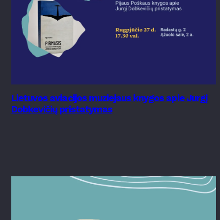
Lietuvos aviacijos muziejaus knygos apie Jurgį
Dobkevičių pristatymas