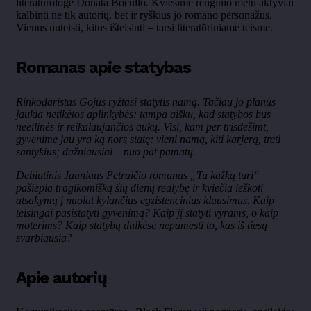
literatūrologė Donata Bocullo. Kviesime renginio metu aktyviai
kalbinti ne tik autorių, bet ir ryškius jo romano personažus.
Vienus nuteisti, kitus išteisinti – tarsi literatūriniame teisme.
Romanas apie statybas
Rinkodaristas Gojus ryžtasi statytis namą. Tačiau jo planus
jaukia netikėtos aplinkybės: tampa aišku, kad statybos bus
neeilinės ir reikalaujančios aukų. Visi, kam per trisdešimt,
gyvenime jau yra ką nors statę: vieni namą, kiti karjerą, treti
santykius; dažniausiai – nuo pat pamatų.
Debiutinis Jauniaus Petraičio romanas „Tu kažką turi“
pašiepia tragikomišką šių dienų realybę ir kviečia ieškoti
atsakymų į nuolat kylančius egzistencinius klausimus. Kaip
teisingai pasistatyti gyvenimą? Kaip jį statyti vyrams, o kaip
moterims? Kaip statybų dulkėse nepamesti to, kas iš tiesų
svarbiausia?
Apie autorių