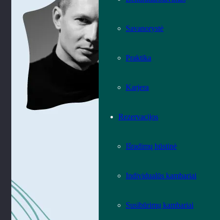
Savanorystė
Praktika
Karjera
Rezervacijos
Išradimų būstinė
Individualūs kambariai
Susibūrimų kambariai