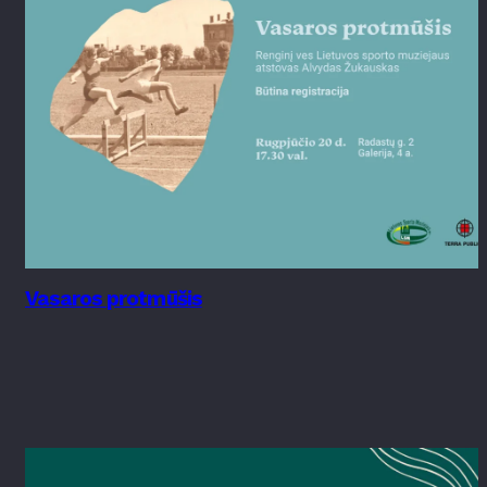
Vasaros protmūšis