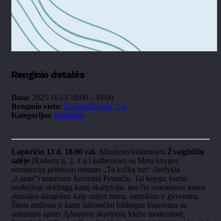
Renginio detalės
Data:
2025-11-13 18:00
–
19:00
Renginio vieta:
Žvaigždžių salė, 1 a.
Kategorijos:
Renginiai
Lapkričio 13 d. 18.00 val.
Ąžuolyno bibliotekos
Žvaigždžių
salėje
(Radastų g. 2, 1 a.) kalbėsimės su Metų knygos
nominaciją pelniusio romano „Tu kažką turi“ (leidykla
„Lapas“) autoriumi Jauniumi Petraičiu. Tai knyga, kuriai
neabejingi skirtingų kartų skaitytojai, nes čia svarstomos temos
aktualios daugeliui: kaip statyti namą, santykius ir gyvenimą.
Šiuos amžinus ir kartu laikmečiui būdingus klausimus su
autoriumi aptars Ąžuolyno skaitytojų klubo moderatorė,