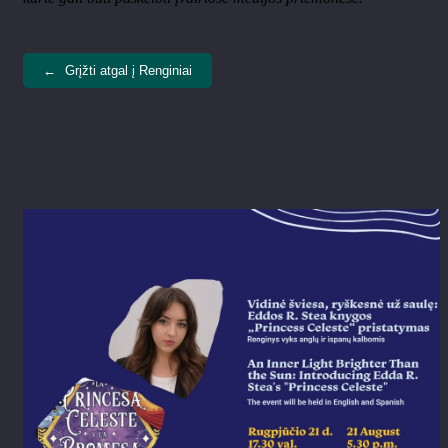
←
Grįžti atgal į Renginiai