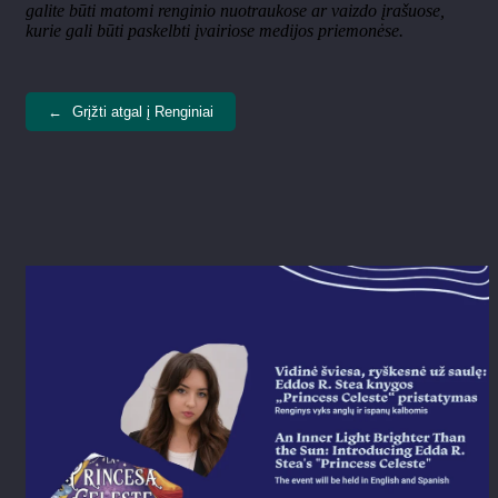
galite būti matomi renginio nuotraukose ar vaizdo įrašuose,
kurie gali būti paskelbti įvairiose medijos priemonėse.
←
Grįžti atgal į Renginiai