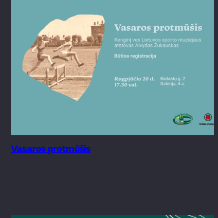
Vasaros protmūšis