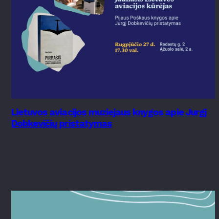
Lietuvos aviacijos muziejaus knygos apie Jurgį
Dobkevičių pristatymas