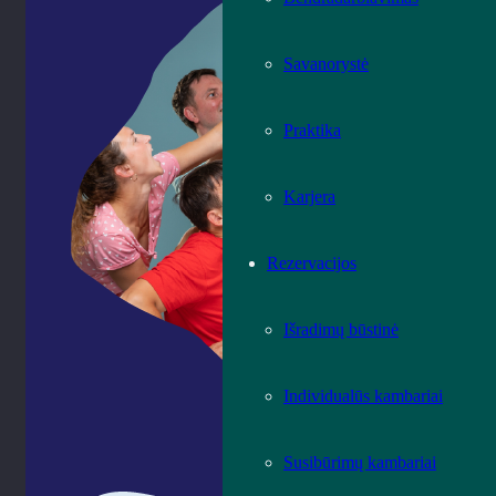
Savanorystė
Praktika
Karjera
Rezervacijos
Išradimų būstinė
Individualūs kambariai
Susibūrimų kambariai