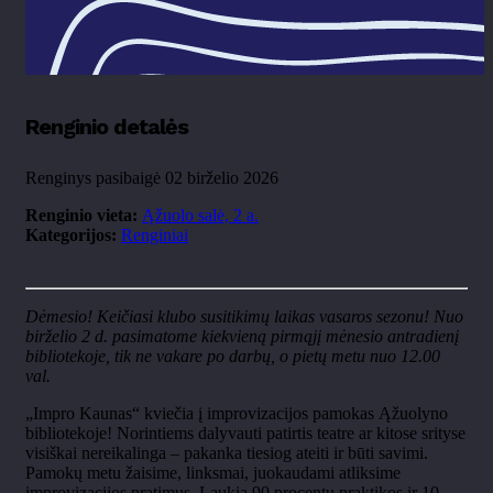
Renginio detalės
Renginys pasibaigė 02 birželio 2026
Renginio vieta:
Ąžuolo salė, 2 a.
Kategorijos:
Renginiai
Dėmesio! Keičiasi klubo susitikimų laikas vasaros sezonu! Nuo
birželio 2 d. pasimatome kiekvieną pirmąjį mėnesio antradienį
bibliotekoje, tik ne vakare po darbų, o pietų metu nuo 12.00
val.
„Impro Kaunas“ kviečia į improvizacijos pamokas Ąžuolyno
bibliotekoje! Norintiems dalyvauti patirtis teatre ar kitose srityse
visiškai nereikalinga – pakanka tiesiog ateiti ir būti savimi.
Pamokų metu žaisime, linksmai, juokaudami atliksime
improvizacijos pratimus. Laukia 90 procentų praktikos ir 10