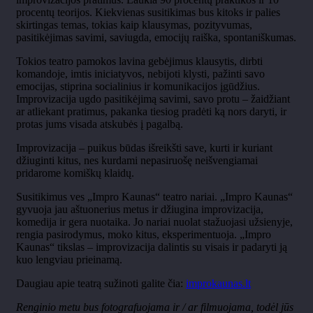
procentų teorijos. Kiekvienas susitikimas bus kitoks ir palies
skirtingas temas, tokias kaip klausymas, pozityvumas,
pasitikėjimas savimi, saviugda, emocijų raiška, spontaniškumas.
Tokios teatro pamokos lavina gebėjimus klausytis, dirbti
komandoje, imtis iniciatyvos, nebijoti klysti, pažinti savo
emocijas, stiprina socialinius ir komunikacijos įgūdžius.
Improvizacija ugdo pasitikėjimą savimi, savo protu – žaidžiant
ar atliekant pratimus, pakanka tiesiog pradėti ką nors daryti, ir
protas jums visada atskubės į pagalbą.
Improvizacija – puikus būdas išreikšti save, kurti ir kuriant
džiuginti kitus, nes kurdami nepasiruošę neišvengiamai
pridarome komiškų klaidų.
Susitikimus ves „Impro Kaunas“ teatro nariai. „Impro Kaunas“
gyvuoja jau aštuonerius metus ir džiugina improvizacija,
komedija ir gera nuotaika. Jo nariai nuolat stažuojasi užsienyje,
rengia pasirodymus, moko kitus, eksperimentuoja. „Impro
Kaunas“ tikslas – improvizacija dalintis su visais ir padaryti ją
kuo lengviau prieinamą.
Daugiau apie teatrą sužinoti galite čia:
improkaunas.lt
Renginio metu bus fotografuojama ir / ar filmuojama, todėl jūs