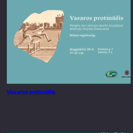
Vasaros protmūšis