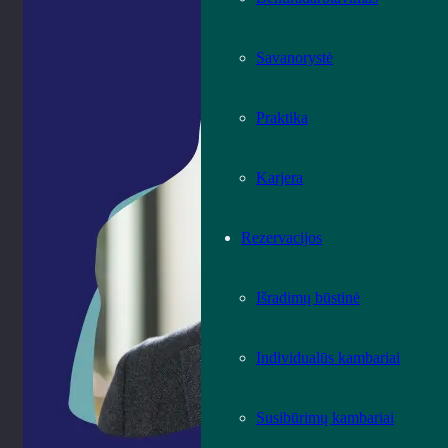
Savanorystė
Praktika
Karjera
Rezervacijos
Išradimų būstinė
Individualūs kambariai
Susibūrimų kambariai