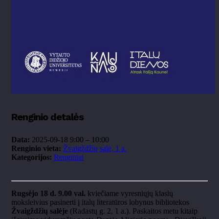
Renginio detalės
Data:
2025-09-18 9:00
–
10:00
Renginio vieta:
Žvaigždžių salė, 1 a.
Kategorijos:
Renginiai
Rugs
ėjo 18 d. 9.00 val.
kviečiame vyresniųjų klasių
moksleivius pasinerti į italų literatūros lobynus bibliotekos
Žvaigždžių salėje
(Radastų g. 2, 1 a.). Paskaitos metu kitaip