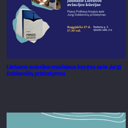
Lietuvos aviacijos muziejaus knygos apie Jurgį
Dobkevičių pristatymas