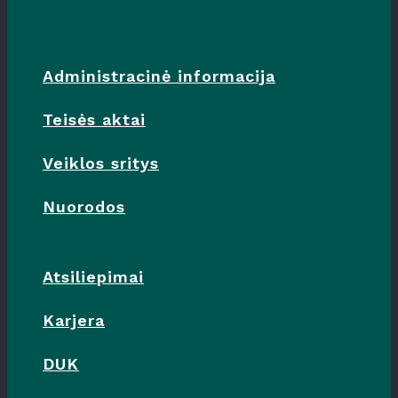
Administracinė informacija
Teisės aktai
Veiklos sritys
Nuorodos
Atsiliepimai
Karjera
DUK