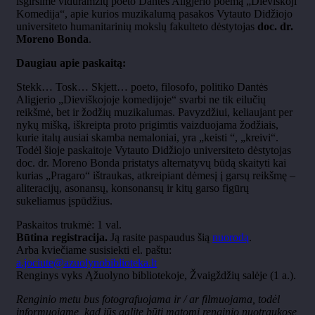
išgirsime viduramžių poeto
Dantės
Aligjerio
poemą
„Dievi
škoji
Komedija“, apie kurios muzikalumą pasakos Vytauto Didžiojo
universiteto humanitarinių mokslų fakulteto dėstytojas
doc. dr.
Moreno Bonda
.
Daugiau apie paskaitą:
Stekk
… Tosk…
Skjett
… poeto, filosofo, politiko
Dantės
Aligjerio
„Dievi
škojoje komedijoje“ svarbi ne tik eilučių
reikšmė, bet ir žodžių muzikalumas. Pavyzdžiui, keliaujant per
nykų mišką, iškreipta proto prigimtis vaizduojama žodžiais,
kurie italų ausiai skamba nemaloniai, yra
„keisti “, „kreivi“.
Tod
ėl šioje paskaitoje Vytauto Didžiojo universiteto dėstytojas
doc. dr. Moreno Bonda pristatys alternatyvų būdą skaityti kai
kurias
„Pragaro“ i
štraukas, atkreipiant dėmesį į garsų reikšmę
–
aliteracij
ų, asonansų, konsonansų ir kitų garso figūrų
sukeliamus įspūdžius.
Paskaitos trukmė: 1 val.
Būtina registracija.
Ją rasite paspaudus šią
nuorodą
.
Arba kviečiame susisiekti el. paštu:
a.jociute@azuolynobiblioteka.lt
Renginys vyks Ąžuolyno bibliotekoje, Žvaigždžių salėje (1 a.).
Renginio metu bus fotografuojama ir / ar filmuojama, todėl
informuojame, kad jūs galite būti matomi renginio nuotraukose