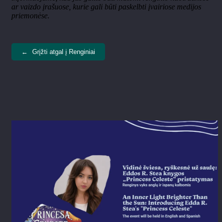
ar vaizdo įrašuose, kurie gali būti paskelbti įvairiose medijos
priemonėse.
←
Grįžti atgal į Renginiai