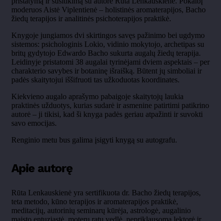
pristatymą ir susitikimą su autore Rūta Lenkauskiene. Pokalbį
moderuos Aistė Viplentienė – holistinės aromaterapijos, Bacho
žiedų terapijos ir analitinės psichoterapijos praktikė.
Knygoje jungiamos dvi skirtingos savęs pažinimo bei ugdymo
sistemos: psichologinis Lokio, vidinio mokytojo, archetipas su
britų gydytojo Edwardo Bacho sukurta augalų žiedų terapija.
Leidinyje pristatomi 38 augalai tyrinėjami dviem aspektais – per
charakterio savybes ir botaninę išraišką. Būtent jų simboliai ir
padės skaitytojui iššifruoti tas užkoduotas koordinates.
Kiekvieno augalo aprašymo pabaigoje skaitytojų laukia
praktinės užduotys, kurias sudarė ir asmenine patirtimi patikrino
autorė – ji tikisi, kad ši knyga padės geriau atpažinti ir suvokti
savo emocijas.
Renginio metu bus galima įsigyti knygą su autografu.
Apie autorę
Rūta Lenkauskienė yra sertifikuota dr. Bacho žiedų terapijos,
teta metodo, kūno terapijos ir aromaterapijos praktikė,
meditacijų, autorinių seminarų kūrėja, astrologė, augalinio
maisto entuziastė, moterų ratų vedlė, nepriklausoma lektorė ir