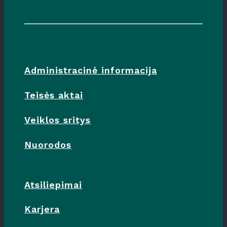
Administracinė informacija
Teisės aktai
Veiklos sritys
Nuorodos
Atsiliepimai
Karjera