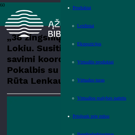
Produktai
Pradžia
›
Renginiai
›
Renginiai
›
„38 žingsnių kelionė su Lokiu.
Susitikimo su savimi koordinatės“. Pokalbis su knygos autore Rūta
Lenkauskiene
Leidiniai
„38 žingsnių kelionė su
Ekspozicijos
Lokiu. Susitikimo su
savimi koordinatės“.
Virtualūs produktai
Pokalbis su knygos autore
Rūta Lenkauskiene
Virtualus turas
Virtualios realybės patirtis
Prisijunk prie mūsų
Bendradarbiavimas