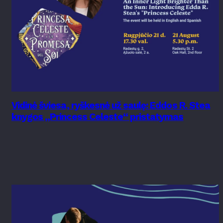
Vidinė šviesa, ryškesnė už saulę: Eddos R. Stea
knygos „Princess Celeste“ pristatymas