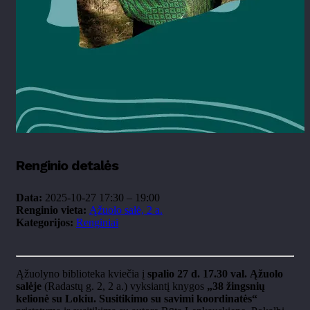
Renginio detalės
Data:
2025-10-27 17:30
–
19:00
Renginio vieta:
Ąžuolo salė, 2 a.
Kategorijos:
Renginiai
Ąžuolyno biblioteka kviečia į
spalio 27 d. 17.30 val. Ąžuolo
salėje
(Radastų g. 2, 2 a.) vyksiantį knygos
„38 žingsnių
kelionė su Lokiu. Susitikimo su savimi koordinatės“