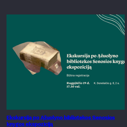
Ekskursija po Ąžuolyno bibliotekos Senosios
knygos ekspoziciją