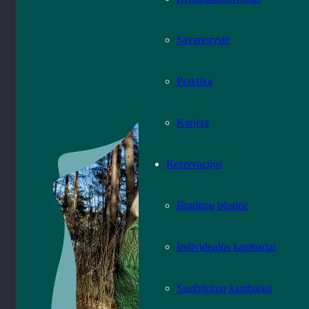
Savanorystė
Praktika
Karjera
Rezervacijos
Išradimų būstinė
Individualūs kambariai
Susibūrimų kambariai