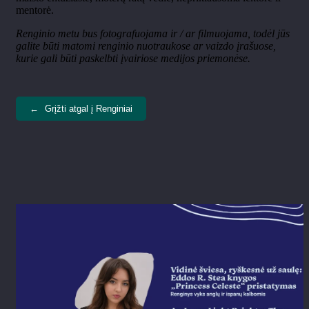
mentorė.
Renginio metu bus fotografuojama ir / ar filmuojama, todėl jūs
galite būti matomi renginio nuotraukose ar vaizdo įrašuose,
kurie gali būti paskelbti įvairiose medijos priemonėse.
←
Grįžti atgal į Renginiai