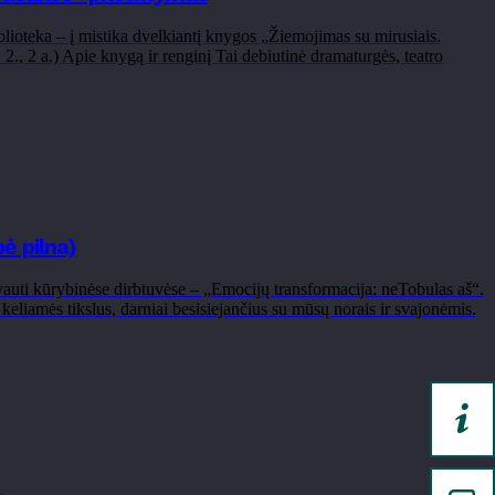
lioteka – į mistika dvelkiantį knygos „Žiemojimas su mirusiais.
., 2 a.) Apie knygą ir renginį Tai debiutinė dramaturgės, teatro
ė pilna)
lyvauti kūrybinėse dirbtuvėse – „Emocijų transformacija: neTobulas aš“.
eliamės tikslus, darniai besisiejančius su mūsų norais ir svajonėmis.