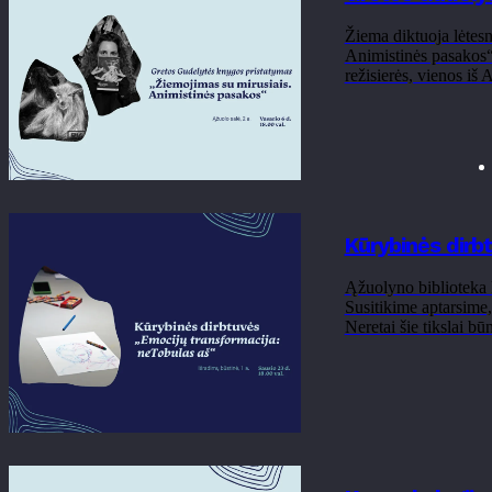
Žiema diktuoja lėtesn
Animistinės pasakos“ 
režisierės, vienos iš 
Kūrybinės dirb
Ąžuolyno biblioteka k
Susitikime aptarsime,
Neretai šie tikslai būna