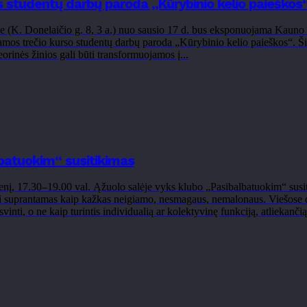
s studentų darbų paroda „Kūrybinio kelio paieškos
e (K. Donelaičio g. 8, 3 a.) nuo sausio 17 d. bus eksponuojama Kauno
amos trečio kurso studentų darbų paroda „Kūrybinio kelio paieškos“. Ši p
teorinės žinios gali būti transformuojamos į...
batuokim“ susitikimas
ienį, 17.30–19.00 val. Ąžuolo salėje vyks klubo „Pasibalbatuokim“ susi
 suprantamas kaip kažkas neigiamo, nesmagaus, nemalonaus. Viešose dis
isvinti, o ne kaip turintis individualią ar kolektyvinę funkciją, atliekančią