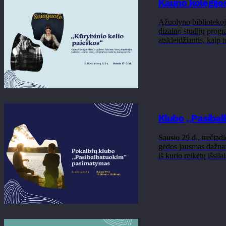
Kauno kolegijo
Ąžuolyno bibliotekoj
dizaino studijų progr
atskleidžiantis, kaip 
Klubo „Pasibal
Sausio 29 d., trečiad
gėdos jausmas dažnai
iš kurio reikėtų išsila