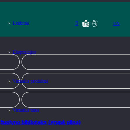
Leidiniai
EN
Ekspozicijos
LITERATŪRA
PARODOS
Virtualūs produktai
VAIKAMS
Virtualus turas
žuolyno biblioteką (grupė pilna)