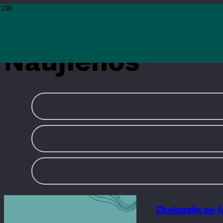
Pradžia
›
Naujienos
Naujienos
KITA
MOKYMAI IR EDUKACIJOS
RENGINIAI
Ekskursija po Ą