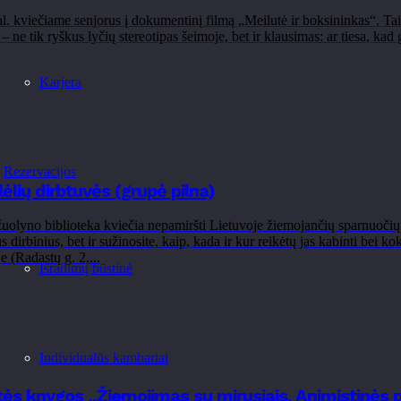
l. kviečiame senjorus į dokumentinį filmą „Meilutė ir boksininkas“. Tai 
– ne tik ryškus lyčių stereotipas šeimoje, bet ir klausimas: ar tiesa, kad g
Karjera
Rezervacijos
ėlių dirbtuvės (grupė pilna)
uolyno biblioteka kviečia nepamiršti Lietuvoje žiemojančių sparnuočių i
us dirbinius, bet ir sužinosite, kaip, kada ir kur reikėtų jas kabinti bei
e (Radastų g. 2,...
Išradimų būstinė
Individualūs kambariai
ės knygos „Žiemojimas su mirusiais. Animistinės 