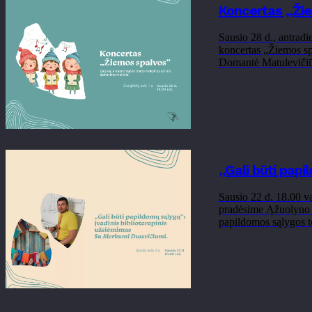
Koncertas „Ži
Sausio 28 d., antrad
koncertas „Žiemos spa
Domantė Matulevičiūt
„Gali būti papi
Sausio 22 d. 18.00 va
pradėsime Ąžuolyno bi
papildomos sąlygos to