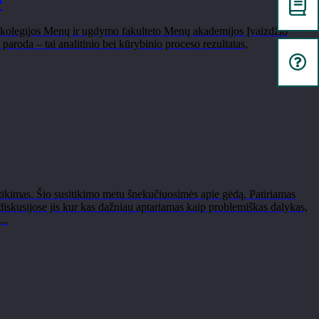
“
 kolegijos Menų ir ugdymo fakulteto Menų akademijos Įvaizdžio
aroda – tai analitinio bei kūrybinio proceso rezultatas,
tikimas. Šio susitikimo metu šnekučiuosimės apie gėdą. Patiriamas
kusijose jis kur kas dažniau aptariamas kaip problemiškas dalykas,
...