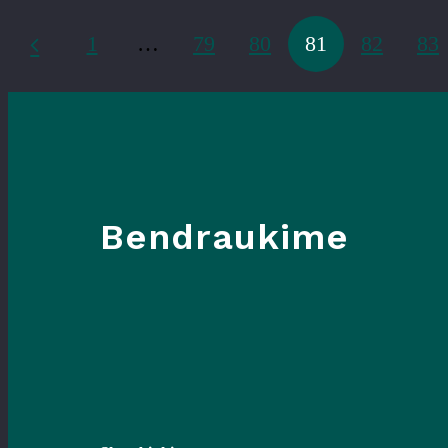
1
…
79
80
81
82
83
Bendraukime