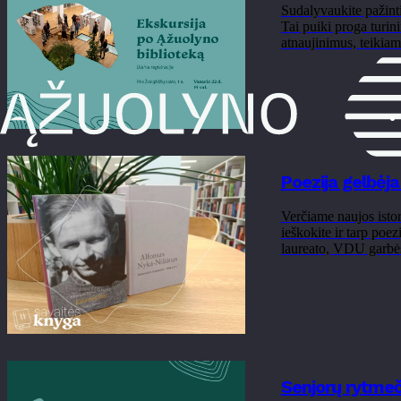
Sudalyvaukite pažinti
Tai puiki proga turini
atnaujinimus, teikiam
Poezija gelbėj
Verčiame naujos istor
ieškokite ir tarp poez
laureato, VDU garbės
Senjorų rytmeči