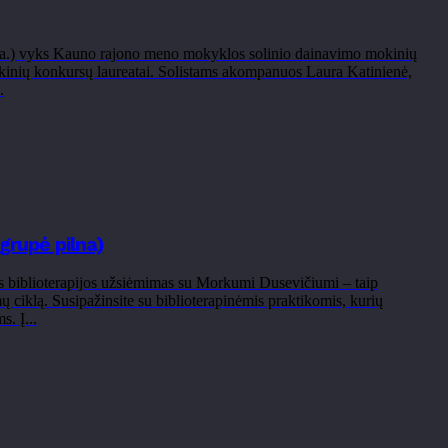
, 1 a.) vyks Kauno rajono meno mokyklos solinio dainavimo mokinių
blikinių konkursų laureatai. Solistams akompanuos Laura Katinienė,
.
grupė pilna)
is biblioterapijos užsiėmimas su Morkumi Dusevičiumi – taip
 ciklą. Susipažinsite su biblioterapinėmis praktikomis, kurių
. Į...