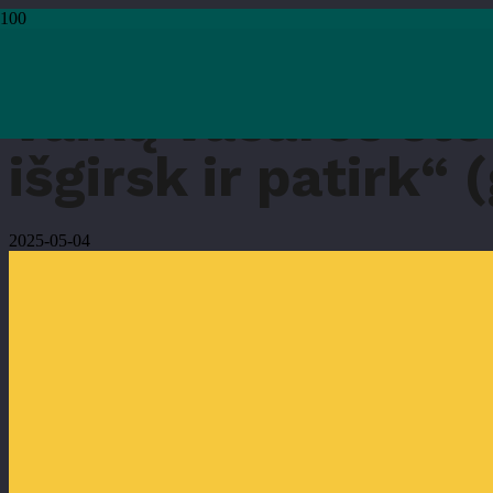
Pradžia
›
Vaikams
›
Vaikų vasaros stovykla „Biblioteka vaikams: skaityk, išgir
Vaikų vasaros sto
išgirsk ir patirk“ 
2025-05-04