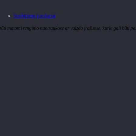
Susibūrimų kambariai
būti matomi renginio nuotraukose ar vaizdo įrašuose, kurie gali būti pa