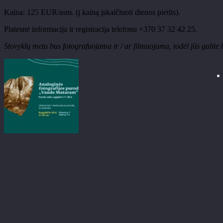
Kaina: 125 EUR/asm. (į kainą įskaičiuoti dienos pietūs).
Platesnė informacija ir registracija telefonu +370 37 32 42 25.
Stovyklų metu bus fotografuojama ir / ar filmuojama, todėl jūs galite 