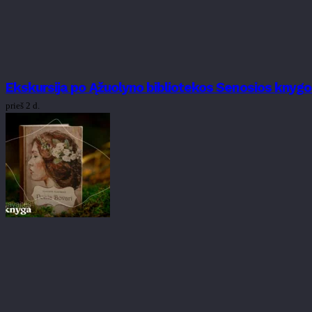
Ekskursija po Ąžuolyno bibliotekos Senosios knygo
prieš 2 d.