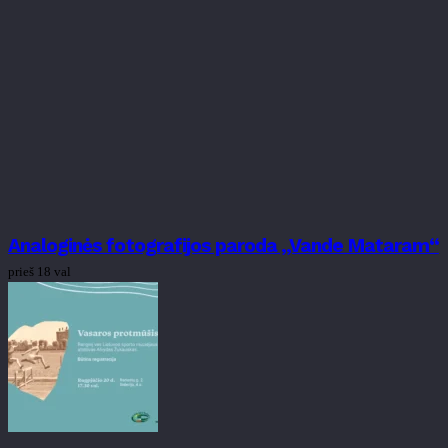
Analoginės fotografijos paroda „Vande Mataram“
prieš 18 val