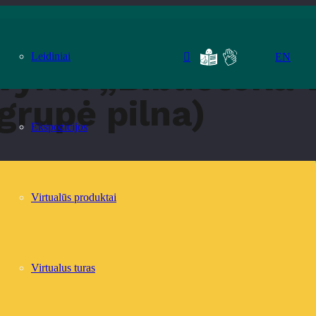
sk ir patirk“ (grupė pilna)
Leidiniai
EN
vykla „Biblioteka 
(grupė pilna)
Ekspozicijos
Virtualūs produktai
Virtualus turas