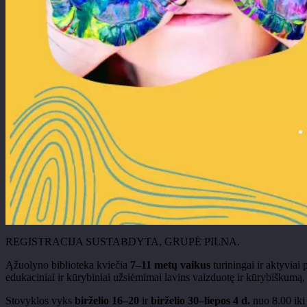
REGISTRACIJA SUSTABDYTA, GRUPĖ PILNA.
Ąžuolyno biblioteka kviečia
7–11 metų vaikus
turiningai ir aktyviai 
edukaciniai ir kūrybiniai užsiėmimai lavins vaizduotę ir kūrybiškumą, 
Stovyklos vyks
birželio 16–20
ir
birželio 30–liepos 4 d.
nuo 8.00 iki