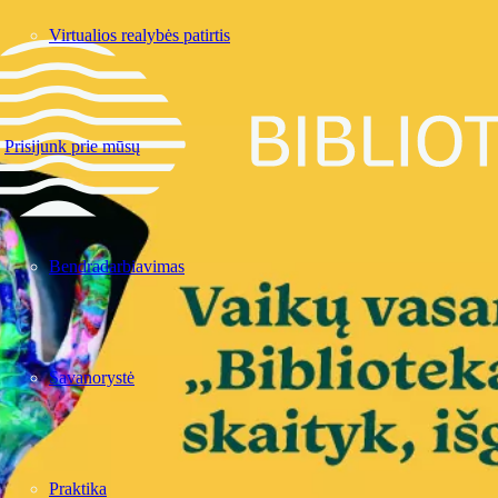
Virtualios realybės patirtis
Prisijunk prie mūsų
Bendradarbiavimas
Savanorystė
Praktika