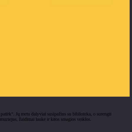
 patirk“. Jų metu dalyviai susipažins su biblioteka, o surengti
muziejus, žaidimai lauke ir kitos smagios veiklos.