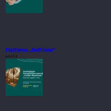
Platforma „Delfi fone“
prieš 3 d.