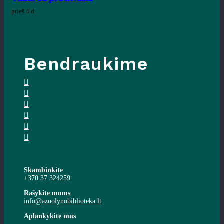
prieš 4 d.
Bendraukime
Skambinkite
+370 37 324259
Rašykite mums
info@azuolynobiblioteka.lt
Aplankykite mus