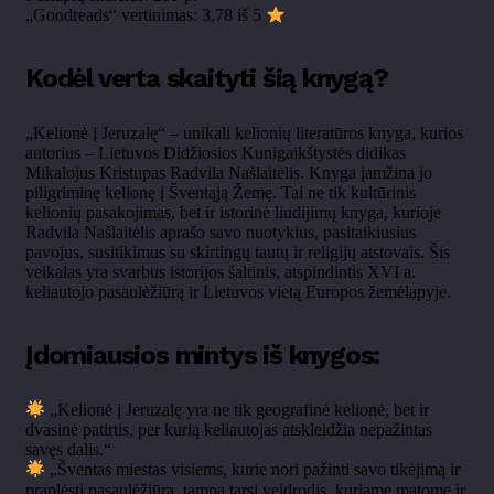
„Goodreads“ vertinimas: 3,78 iš 5
Kodėl verta skaityti šią knygą?
„Kelionė į Jeruzalę“ – unikali kelionių literatūros knyga, kurios
autorius – Lietuvos Didžiosios Kunigaikštystės didikas
Mikalojus Kristupas Radvila Našlaitėlis. Knyga įamžina jo
piligriminę kelionę į Šventąją Žemę. Tai ne tik kultūrinis
kelionių pasakojimas, bet ir istorinė liudijimų knyga, kurioje
Radvila Našlaitėlis aprašo savo nuotykius, pasitaikiusius
pavojus, susitikimus su skirtingų tautų ir religijų atstovais. Šis
veikalas yra svarbus istorijos šaltinis, atspindintis XVI a.
keliautojo pasaulėžiūrą ir Lietuvos vietą Europos žemėlapyje.
Įdomiausios mintys iš knygos:
„Kelionė į Jeruzalę yra ne tik geografinė kelionė, bet ir
dvasinė patirtis, per kurią keliautojas atskleidžia nepažintas
savęs dalis.“
„Šventas miestas visiems, kurie nori pažinti savo tikėjimą ir
praplėsti pasaulėžiūrą, tampa tarsi veidrodis, kuriame matome ir