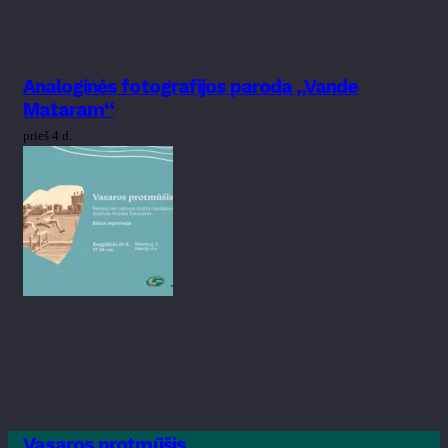
Analoginės fotografijos paroda „Vande
Mataram“
prieš 4 d.
Vasaros protmūšis