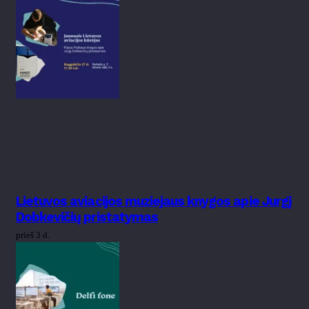
Lietuvos aviacijos muziejaus knygos apie Jurgį
Dobkevičių pristatymas
prieš 3 d.