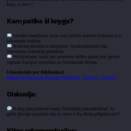
kitus, ir save.“
Kam patiks ši knyga?
Istorijos mėgėjams, kurie nori pažinti senovės keliones ir to
laikotarpio kultūrą.
Kelionių literatūros mėgėjams, besidomintiems kitų
laikotarpių keliautojų patirtimis.
Skaitytojams, kurie per asmeninę didiko patirtį nori geriau
suprasti Europos santykius su Artimaisiais Rytais.
Užsisakykite per
ibiblioteka.lt
Mikalojus Kristupas Radvila Našlaitėlis „Kelionė į Jeruzalę“
Diskusija:
Kokią įtaką kelionė turėjo Našlaitėlio pasaulėžiūrai? Ar
galite įžvelgti paraleles tarp to meto ir šių dienų piligrimystės?
Kitos rekomendacijos: