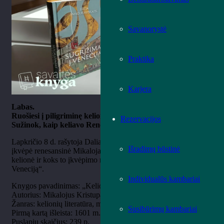
Savanorystė
Praktika
Karjera
Labas.
Ruošiesi į piligriminę kelionę?
Rezervacijos
Sužinok, kaip keliavo Renesanso piligrimai.
Lapkričio 8 d. rašytoja Dalia Smagurauskaitė pasidalins, kaip ją
Išradimų būstinė
įkvėpė renesansinė Mikalojaus Kristupo Radvilos Našlaitėlio
kelionė ir koks to įkvėpimo rezultatas – knyga „Sugrįžimas į
Veneciją“.
Individualūs kambariai
Knygos pavadinimas: „Kelionė į Jeruzalę“
Autorius: Mikalojus Kristupas Radvila Našlaitėlis
Žanras: kelionių literatūra, memuarai
Susibūrimų kambariai
Pirmą kartą išleista: 1601 m.
Puslapių skaičius: 239 p.