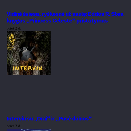
Vidinė šviesa, ryškesnė už saulę: Eddos R. Stea
knygos „Princess Celeste“ pristatymas
prieš 2 d.
Interviu su „Orai“ ir „Pusė dainos“
prieš 3 d.