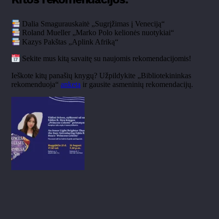
Dalia Smagurauskaitė „Sugrįžimas į Veneciją“
Roland Mueller „Marko Polo kelionės nuotykiai“
Kazys Pakštas „Aplink Afriką“
Sekite mus kitą savaitę su naujomis rekomendacijomis!
Ieškote kitų panašių knygų? Užpildykite „Bibliotekininkas
rekomenduoja“
anketą
ir gausite asmeninių rekomendacijų.