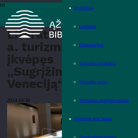
Produktai
Pradžia
›
Literatūra
›
Literatūrinis XVI a. turizmas, įkvėpęs
„Sugrįžimą į Veneciją“
Leidiniai
Literatūrinis XVI
a. turizmas,
Ekspozicijos
įkvėpęs
Virtualūs produktai
„Sugrįžimą į
Veneciją“
Virtualus turas
Virtualios realybės patirtis
2024-10-30
Prisijunk prie mūsų
Bendradarbiavimas