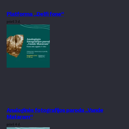
Platforma „Delfi fone“
prieš 3 d.
Analoginės fotografijos paroda „Vande
Mataram“
prieš 4 d.