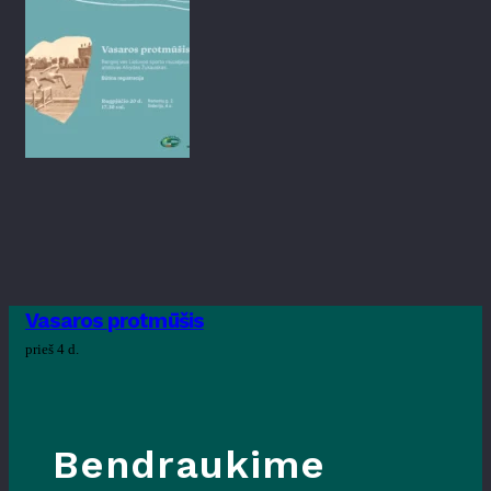
Vasaros protmūšis
prieš 4 d.
Bendraukime