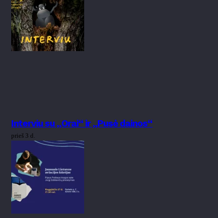
Interviu su „Orai“ ir „Pusė dainos“
prieš 3 d.