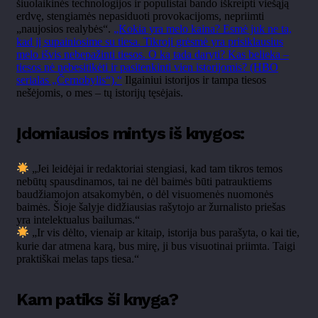
šiuolaikinės technologijos ir populistai bando iškreipti viešąją
erdvę, stengiamės nepasiduoti provokacijoms, nepriimti
„naujosios realybės“.
„Kokia yra melo kaina? Esmė juk ne ta,
kad jį supainiosime su tiesa. Tikroji grėsmė yra prisiklausius
melo išvis nebepažinti tiesos. O ką tada daryti? Kas belieka –
tiesos nė nebesitikėti ir pasitenkinti vien istorijomis? (HBO
serialas „Černobylis“).“
Ilgainiui istorijos ir tampa tiesos
nešėjomis, o mes – tų istorijų tęsėjais.
Įdomiausios mintys iš knygos:
„Jei leidėjai ir redaktoriai stengiasi, kad tam tikros temos
nebūtų spausdinamos, tai ne dėl baimės būti patrauktiems
baudžiamojon atsakomybėn, o dėl visuomenės nuomonės
baimės. Šioje šalyje didžiausias rašytojo ar žurnalisto priešas
yra intelektualus bailumas.“
„Ir vis dėlto, vienaip ar kitaip, istorija bus parašyta, o kai tie,
kurie dar atmena karą, bus mirę, ji bus visuotinai priimta. Taigi
praktiškai melas taps tiesa.“
Kam patiks ši knyga?