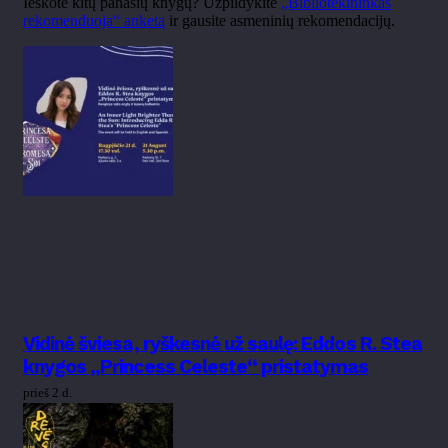
Ieškote kitų panašių knygų? Užpildykite
„Bibliotekininkas
rekomenduoja“ anketą
ir gausite asmeninių rekomendacijų.
Vidinė šviesa, ryškesnė už saulę: Eddos R. Stea
knygos „Princess Celeste“ pristatymas
prieš 2 d.