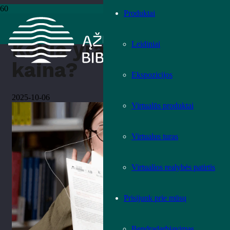
Produktai
Pradžia
›
Literatūra
›
Kokia yra melo kaina?
Kokia yra melo
Leidiniai
kaina?
Ekspozicijos
2025-10-06
Virtualūs produktai
Virtualus turas
Virtualios realybės patirtis
Prisijunk prie mūsų
Bendradarbiavimas