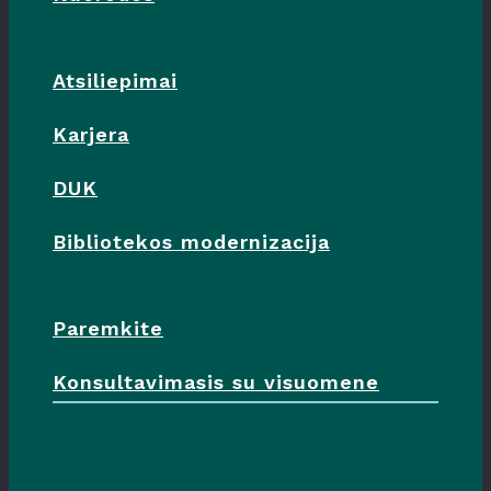
Atsiliepimai
Karjera
DUK
Bibliotekos modernizacija
Paremkite
Konsultavimasis su visuomene