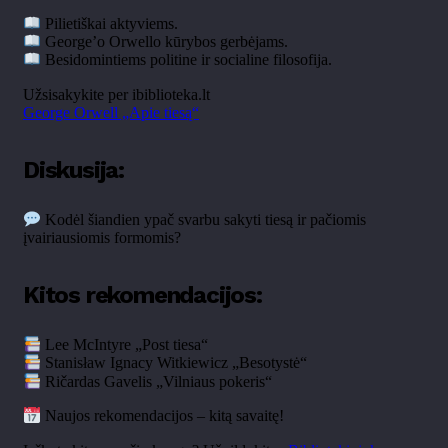
Pilietiškai aktyviems.
George’o Orwello kūrybos gerbėjams.
Besidomintiems politine ir socialine filosofija.
Užsisakykite per ibiblioteka.lt
George Orwell „Apie tiesą“
Diskusija:
Kodėl šiandien ypač svarbu sakyti tiesą ir pačiomis
įvairiausiomis formomis?
Kitos rekomendacijos:
Lee McIntyre „Post tiesa“
Stanisław Ignacy Witkiewicz „Besotystė“
Ričardas Gavelis „Vilniaus pokeris“
Naujos rekomendacijos – kitą savaitę!