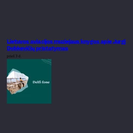
Lietuvos aviacijos muziejaus knygos apie Jurgį
Dobkevičių pristatymas
prieš 3 d.