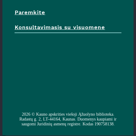
Paremkite
Konsultavimasis su visuomene
2026 ©
Kauno apskrities viešoji Ąžuolyno biblioteka
.
Radastų g. 2, LT-44164, Kaunas. Duomenys kaupiami ir
saugomi Juridinių asmenų registre. Kodas 190758138.