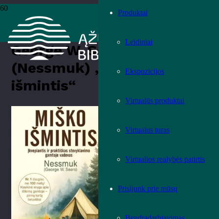
Produktai
Pradžia
›
Knygos
›
Leidiniai
›
Teminė literatūra
›
George W. Sears
(Nessmuk) „Miško išmintis“
Leidiniai
George W. Sears
(Nessmuk) „Miško
Ekspozicijos
išmintis“
Virtualūs produktai
Įvertink knygą!
Virtualus turas
Virtualios realybės patirtis
Prisijunk prie mūsų
Bendradarbiavimas