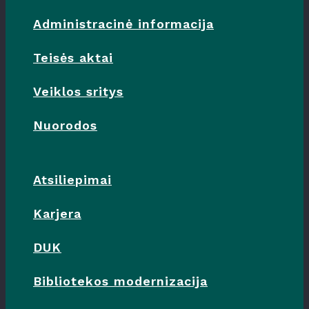
Administracinė informacija
Teisės aktai
Veiklos sritys
Nuorodos
Atsiliepimai
Karjera
DUK
Bibliotekos modernizacija