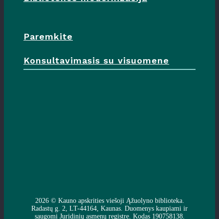
Paremkite
Konsultavimasis su visuomene
2026 ©
Kauno apskrities viešoji Ąžuolyno biblioteka
.
Radastų g. 2, LT-44164, Kaunas. Duomenys kaupiami ir
saugomi Juridinių asmenų registre. Kodas 190758138.