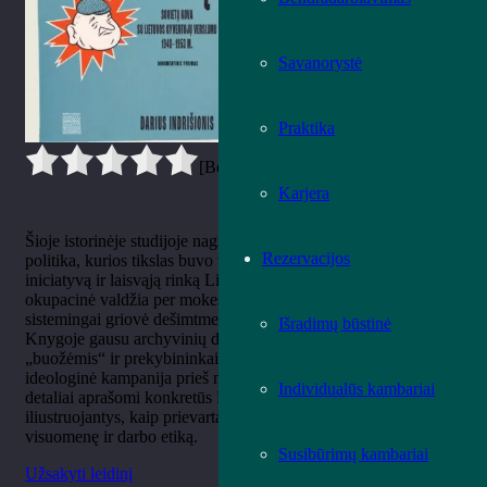
Savanorystė
Praktika
[Bendrai:
0
Vidurkis:
0
]
Karjera
Šioje istorinėje studijoje nagrinėjama Sovietų Sąjungos vykdyta
Rezervacijos
politika, kurios tikslas buvo visiškai sunaikinti privačią
iniciatyvą ir laisvąją rinką Lietuvoje. Autoriai atskleidžia, kaip
okupacinė valdžia per mokesčius, nacionalizaciją ir represijas
sistemingai griovė dešimtmečius kurtą šalies ekonominį pamatą.
Išradimų būstinė
Knygoje gausu archyvinių dokumentų, įrodančių, kad kova su
„buožėmis“ ir prekybininkais buvo ne tik ekonominė, bet ir
ideologinė kampanija prieš nepriklausomą mąstymą. Leidinyje
Individualūs kambariai
detaliai aprašomi konkretūs Lietuvos gyventojų likimai,
iliustruojantys, kaip prievarta diegiama kolektyvizacija keitė
visuomenę ir darbo etiką.
Susibūrimų kambariai
Užsakyti leidinį