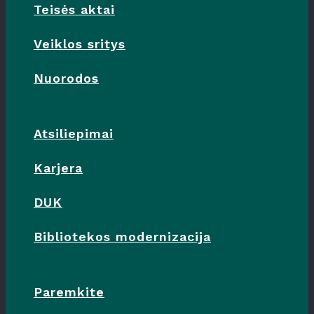
Teisės aktai
Veiklos sritys
Nuorodos
Atsiliepimai
Karjera
DUK
Bibliotekos modernizacija
Paremkite