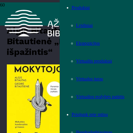
Produktai
Pradžia
›
Knygos
›
Leidiniai
›
Teminė literatūra
›
Algis Bitautas,
Giedrė Bitautienė „Mokytojo išpažintis“
Leidiniai
Algis Bitautas, Giedrė
Bitautienė „Mokytojo
Ekspozicijos
išpažintis“
Virtualūs produktai
Įvertink knygą!
Virtualus turas
Virtualios realybės patirtis
Prisijunk prie mūsų
Bendradarbiavimas