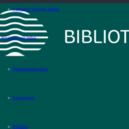
Virtualios realybės patirtis
Prisijunk prie mūsų
Bendradarbiavimas
Savanorystė
Praktika