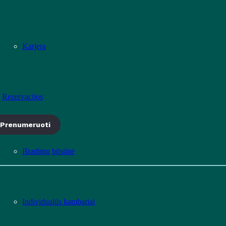
Karjera
Rezervacijos
Prenumeruoti
Išradimų būstinė
Individualūs kambariai