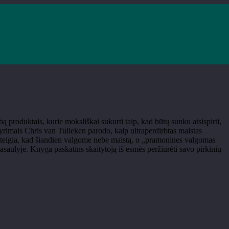
 produktais, kurie moksliškai sukurti taip, kad būtų sunku atsispirti,
yrimais Chris van Tulleken parodo, kaip ultraperdirbtas maistas
s teigia, kad šiandien valgome nebe maistą, o „pramonines valgomas
asaulyje. Knyga paskatins skaitytoją iš esmės peržiūrėti savo pirkinių