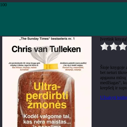
Pradžia
›
Knygos
›
Leidiniai
›
Teminė literatūra
›
Chris van Tulleken „Ultrap
Chris van Tulleken „Ultraperd
Įvertink knygą
Šioje knygoje a
bet neturi tikr
apgauna mūsų s
medžiagas“, kur
krepšelį ir sup
Užsakyti leidin