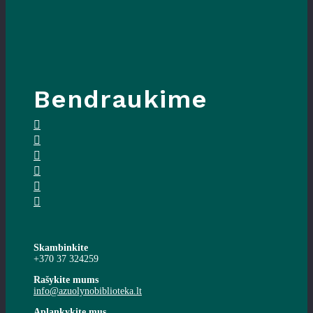
Bendraukime
Skambinkite
+370 37 324259
Rašykite mums
info@azuolynobiblioteka.lt
Aplankykite mus