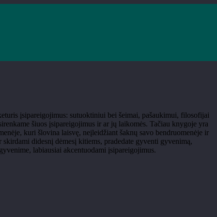
snį gyvenimą”
is įsipareigojimus: sutuoktiniui bei šeimai, pašaukimui, filosofijai
sirenkame šiuos įsipareigojimus ir ar jų laikomės. Tačiau knygoje yra
menėje, kuri šlovina laisvę, neįleidžiant šaknų savo bendruomenėje ir
 ir skirdami didesnį dėmesį kitiems, pradedate gyventi gyvenimą,
gyvenime, labiausiai akcentuodami įsipareigojimus.