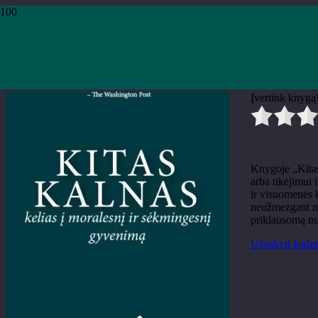
Pradžia
›
Knygos
›
Leidiniai
›
Teminė literatūra
›
David Brooks „Kitas kalnas
David Brooks „Kitas kalnas. K
Įvertink knygą
Knygoje „Kitas
arba tikėjimui 
ir visuomenės k
neužmezgant mei
priklausomą nu
Užsakyti leidin