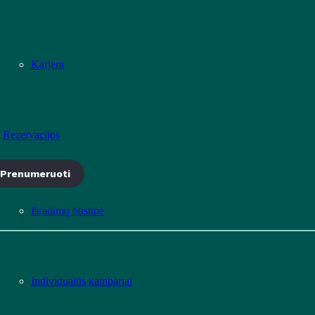
Karjera
Rezervacijos
Prenumeruoti
Išradimų būstinė
Individualūs kambariai