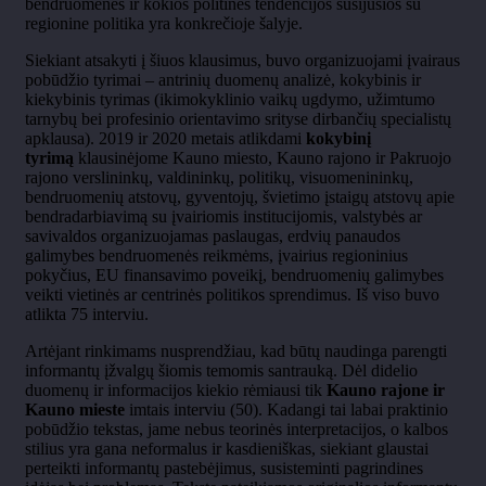
bendruomenės ir kokios politinės tendencijos susijusios su
regionine politika yra konkrečioje šalyje.
Siekiant atsakyti į šiuos klausimus, buvo organizuojami įvairaus
pobūdžio tyrimai – antrinių duomenų analizė, kokybinis ir
kiekybinis tyrimas (ikimokyklinio vaikų ugdymo, užimtumo
tarnybų bei profesinio orientavimo srityse dirbančių specialistų
apklausa). 2019 ir 2020 metais atlikdami
kokybinį
tyrimą
klausinėjome Kauno miesto, Kauno rajono ir Pakruojo
rajono verslininkų, valdininkų, politikų, visuomenininkų,
bendruomenių atstovų, gyventojų, švietimo įstaigų atstovų apie
bendradarbiavimą su įvairiomis institucijomis, valstybės ar
savivaldos organizuojamas paslaugas, erdvių panaudos
galimybes bendruomenės reikmėms, įvairius regioninius
pokyčius, EU finansavimo poveikį, bendruomenių galimybes
veikti vietinės ar centrinės politikos sprendimus. Iš viso buvo
atlikta 75 interviu.
Artėjant rinkimams nusprendžiau, kad būtų naudinga parengti
informantų įžvalgų šiomis temomis santrauką. Dėl didelio
duomenų ir informacijos kiekio rėmiausi tik
Kauno rajone ir
Kauno mieste
imtais interviu (50). Kadangi tai labai praktinio
pobūdžio tekstas, jame nebus teorinės interpretacijos, o kalbos
stilius yra gana neformalus ir kasdieniškas, siekiant glaustai
perteikti informantų pastebėjimus, susisteminti pagrindines