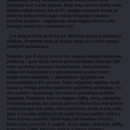
žmonėms bent 5-iems metams. Dalis lieka atviri ir išpildo viešo
intereso reikalavimus, kiti už EU pinigus renovuoti dvarai po
penkerių metų užveria duris viešam žvilgsniui ir atsidaro
privačiai piniginei – organizuoja užsakomąsias šventes arba
įsirengia namus bei vasarnamius sau.
„Yra daug privačių tų dvarų kur tikrai irgi gauna tą paramą ir
užsidaro. Po penkių metų jie tiesiog tampa tos šeimos namais.“
(valstybės tarnautojas)
Manoma, kad ši dvarų renovavimo situacija atspindi bendresnę
problemą – gana ribotą viešojo gėrio suvokimą Lietuvoje. Dėl
tokio suvokimo vyravimo neretai dvarai, ežerų pakrantės,
miškai bei žalieji plotai yra privatizuojami ar paverčiami
komerciniais subjektais, o dabartinėmis sąlygomis dar
pasinaudojama ir EU parama. Tokie nelygybės aspektai, kurie
siejasi su viešųjų gėrybių naudojimo galimybių apribojimu, yra
itin svarbūs ir skausmingi, bet menkai sprendžiami politiniu
lygmeniu. Pastebima, kad vis daugiau miškų, ežerų, pakrančių
yra privatizuojama, tad žmonių gerovei iškyla labai reali grėsmė
netekti prieigos prie parkų, ežerų pakrančių, dvarų ar kitų viešo
gėrio ar paveldo objektų jei savivalda bei nacionalinė valdžia į
šiuos dalykus nepradės žiūrėti kaip į nacionalines vertybes,
kurias reikia puoselėti ir saugoti. „Kaip sakau, vieni mato mišką
ir gyvybės šaltinį, kiti mato malkas ir greitus pinigus.“