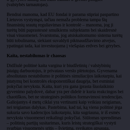
(valstybės tarnautojas).
Bendrai manoma, kad EU fondai ir parama stipriai paspartino
Lietuvos vystymąsi, tačiau nemaža problema tampa šių
finansinių srautų reguliavimas ir kontrolė – manoma, jog ji
turėtų būti paprastesnė smulkiems subjektams bei skaidresnė
visai visuomenei. Svarstoma, jog atsiskaitomumo sistema turėtų
būti tobulinama, siekiant suvaldyti piktnaudžiavimo atvejus,
ypatingai tada, kai investuojama į viešąsias erdves bei gėrybes.
Kaita, nestabilumas ir chaosas
Didžiulė politinė kaita vargina ir biudžetinių / valstybinių
įstaigų darbuotojus, ir privataus verslo plėtotojus. Gyvenama
absoliutaus nestabilumo ir politinės simuliacijos laikotarpiu, kai
įstatymų bei kontrolės eksponentiškai daugėja, bet esminiai
pokyčiai nevyksta. Kaita, kuri yra gana įprasta šiuolaikinio
gyvenimo palydovė, dabar yra per didelė ir kuria reakcingos bei
chaotiškos, bet ne strateginės politikos formavimosi tendencijas.
Galiojantys 4 metų ciklai yra vertinami kaip veikiau neigiamas,
nei teigiamas dalykas. Pastebima, kad tai, ką viena politinė jėga
sukuria savo kadencijos laikotarpiu, kita sugriauna, ir iš esmės
nevyksta visuomenei reikalingi pokyčiai. Siūlomas sprendimas
– politinių partijų susitarimas, kuris leistų strategiškai vystyti
svarbias visuomenės sritis – švietimą, sveikatos apsaugą,