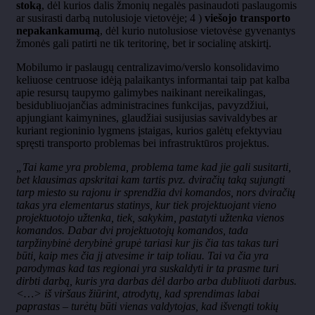
stoką
, dėl kurios dalis žmonių negalės pasinaudoti paslaugomis
ar susirasti darbą nutolusioje vietovėje; 4 )
viešojo transporto
nepakankamumą
, dėl kurio nutolusiose vietovėse gyvenantys
žmonės gali patirti ne tik teritorinę, bet ir socialinę atskirtį.
Mobilumo ir paslaugų centralizavimo/verslo konsolidavimo
keliuose centruose idėją palaikantys informantai taip pat kalba
apie resursų taupymo galimybes naikinant nereikalingas,
besidubliuojančias administracines funkcijas, pavyzdžiui,
apjungiant kaimynines, glaudžiai susijusias savivaldybes ar
kuriant regioninio lygmens įstaigas, kurios galėtų efektyviau
spręsti transporto problemas bei infrastruktūros projektus.
„Tai kame yra problema, problema tame kad jie gali susitarti,
bet klausimas apskritai kam tartis pvz. dviračių taką sujungti
tarp miesto su rajonu ir sprendžia dvi komandos, nors dviračių
takas yra elementarus statinys, kur tiek projektuojant vieno
projektuotojo užtenka, tiek, sakykim, pastatyti užtenka vienos
komandos. Dabar dvi projektuotojų komandos, tada
tarpžinybinė derybinė grupė tariasi kur jis čia tas takas turi
būti, kaip mes čia jį atvesime ir taip toliau. Tai va čia yra
parodymas kad tas regionai yra suskaldyti ir ta prasme turi
dirbti darbą, kuris yra darbas dėl darbo arba dubliuoti darbus.
<…> iš viršaus žiūrint, atrodytų, kad sprendimas labai
paprastas – turėtų būti vienas valdytojas, kad išvengti tokių