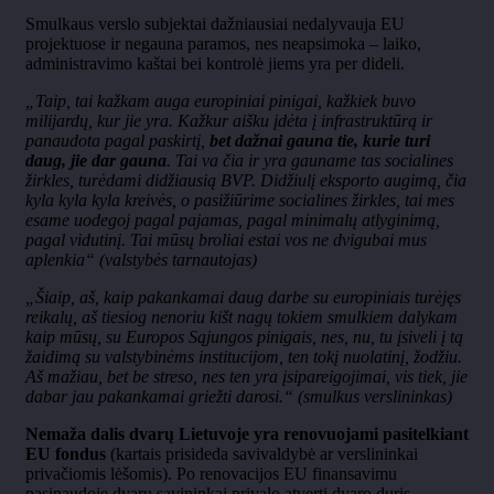
Smulkaus verslo subjektai dažniausiai nedalyvauja EU
projektuose ir negauna paramos, nes neapsimoka – laiko,
administravimo kaštai bei kontrolė jiems yra per dideli.
„Taip, tai kažkam auga europiniai pinigai, kažkiek buvo
milijardų, kur jie yra. Kažkur aišku įdėta į infrastruktūrą ir
panaudota pagal paskirtį,
bet dažnai gauna tie, kurie turi
daug, jie dar gauna
. Tai va čia ir yra gauname tas socialines
žirkles, turėdami didžiausią BVP. Didžiulį eksporto augimą, čia
kyla kyla kyla kreivės, o pasižiūrime socialines žirkles, tai mes
esame uodegoj pagal pajamas, pagal minimalų atlyginimą,
pagal vidutinį. Tai mūsų broliai estai vos ne dvigubai mus
aplenkia“ (valstybės tarnautojas)
„Šiaip, aš, kaip pakankamai daug darbe su europiniais turėjęs
reikalų, aš tiesiog nenoriu kišt nagų tokiem smulkiem dalykam
kaip mūsų, su Europos Sąjungos pinigais, nes, nu, tu įsiveli į tą
žaidimą su valstybinėms institucijom, ten tokį nuolatinį, žodžiu.
Aš mažiau, bet be streso, nes ten yra įsipareigojimai, vis tiek, jie
dabar jau pakankamai griežti darosi.“ (smulkus verslininkas)
Nemaža dalis dvarų Lietuvoje yra renovuojami pasitelkiant
EU fondus
(kartais prisideda savivaldybė ar verslininkai
privačiomis lėšomis). Po renovacijos EU finansavimu
pasinaudoję dvarų savininkai privalo atverti dvaro duris