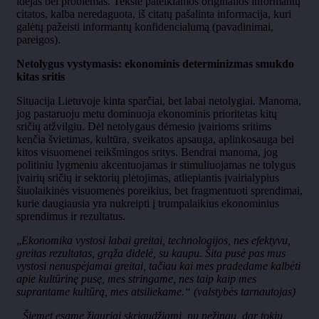
idėjas bei problemas. Tekste pateikiamos originalios informantų
citatos, kalba neredaguota, iš citatų pašalinta informacija, kuri
galėtų pažeisti informantų konfidencialumą (pavadinimai,
pareigos).
Netolygus vystymasis: ekonominis determinizmas smukdo
kitas sritis
Situacija Lietuvoje kinta sparčiai, bet labai netolygiai. Manoma,
jog pastaruoju metu dominuoja ekonominis prioritetas kitų
sričių atžvilgiu. Dėl netolygaus dėmesio įvairioms sritims
kenčia švietimas, kultūra, sveikatos apsauga, aplinkosauga bei
kitos visuomenei reikšmingos sritys. Bendrai manoma, jog
politiniu lygmeniu akcentuojamas ir stimuliuojamas ne tolygus
įvairių sričių ir sektorių plėtojimas, atliepiantis įvairialypius
šiuolaikinės visuomenės poreikius, bet fragmentuoti sprendimai,
kurie daugiausia yra nukreipti į trumpalaikius ekonominius
sprendimus ir rezultatus.
„
Ekonomika vystosi labai greitai, technologijos, nes efektyvu,
greitas rezultatas, grąža didelė, su kaupu. Šita pusė pas mus
vystosi nenuspėjamai greitai, tačiau kai mes pradedame kalbėti
apie kultūrinę pusę, mes stringame, nes taip kaip mes
suprantame kultūrą, mes atsiliekame.“ (valstybės tarnautojas)
„Šiemet esame žiauriai skriaudžiami, nu nežinau, dar tokių