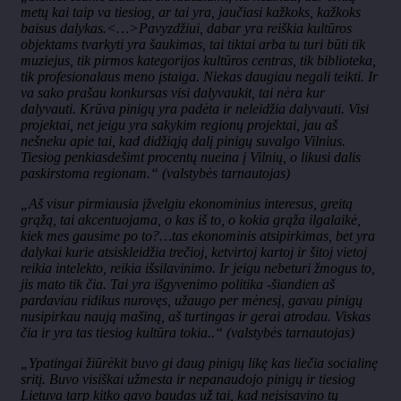
metų kai taip va tiesiog, ar tai yra, jaučiasi kažkoks, kažkoks
baisus dalykas.<…>Pavyzdžiui, dabar yra reiškia kultūros
objektams tvarkyti yra šaukimas, tai tiktai arba tu turi būti tik
muziejus, tik pirmos kategorijos kultūros centras, tik biblioteka,
tik profesionalaus meno įstaiga. Niekas daugiau negali teikti. Ir
va sako prašau konkursas visi dalyvaukit, tai nėra kur
dalyvauti. Krūva pinigų yra padėta ir neleidžia dalyvauti. Visi
projektai, net jeigu yra sakykim regionų projektai, jau aš
nešneku apie tai, kad didžiąją dalį pinigų suvalgo Vilnius.
Tiesiog penkiasdešimt procentų nueina į Vilnių, o likusi dalis
paskirstoma regionam.“ (valstybės tarnautojas)
„Aš visur pirmiausia įžvelgiu ekonominius interesus, greitą
grąžą, tai akcentuojama, o kas iš to, o kokia grąža ilgalaikė,
kiek mes gausime po to?…tas ekonominis atsipirkimas, bet yra
dalykai kurie atsiskleidžia trečioj, ketvirtoj kartoj ir šitoj vietoj
reikia intelekto, reikia išsilavinimo. Ir jeigu nebeturi žmogus to,
jis mato tik čia. Tai yra išgyvenimo politika -šiandien aš
pardaviau ridikus nurovęs, užaugo per mėnesį, gavau pinigų
nusipirkau naują mašiną, aš turtingas ir gerai atrodau. Viskas
čia ir yra tas tiesiog kultūra tokia..“ (valstybės tarnautojas)
„Ypatingai žiūrėkit buvo gi daug pinigų likę kas liečia socialinę
sritį. Buvo visiškai užmesta ir nepanaudojo pinigų ir tiesiog
Lietuva tarp kitko gavo baudas už tai, kad neįsisavino tų