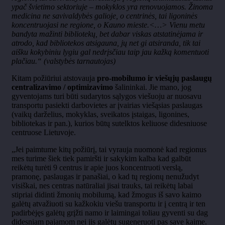
ypač švietimo sektoriuje – mokyklos yra renovuojamos. Žinoma
medicina ne savivaldybės galioje, o centrinės, tai ligoninės
koncentruojasi ne regione, o Kauno mieste.<…> Vienu metu
bandyta mažinti bibliotekų, bet dabar viskas atstatinėjama ir
atrodo, kad bibliotekos atsigauna, jų net gi atsiranda, tik tai
aišku kokybiniu lygiu gal nedrįsčiau taip jau kažką komentuoti
plačiau.“ (valstybės tarnautojas)
Kitam požiūriui atstovauja
pro-mobilumo ir viešųjų paslaugų
centralizavimo / optimizavimo
šalininkai. Jie mano, jog
gyventojams turi būti sudarytos sąlygos viešuoju ar nuosavu
transportu pasiekti darbovietes ar įvairias viešąsias paslaugas
(vaikų darželius, mokyklas, sveikatos įstaigas, ligonines,
bibliotekas ir pan.), kurios būtų sutelktos keliuose didesniuose
centruose Lietuvoje.
„Jei paimtume kitų požiūrį, tai vyrauja nuomonė kad regionus
mes turime šiek tiek pamiršti ir sakykim kalba kad galbūt
reikėtų turėti 9 centrus ir apie juos koncentruoti verslą,
pramonę, paslaugas ir panašiai, o kad tų regionų nenužudyt
visiškai, nes centras natūraliai jisai trauks, tai reikėtų labai
stipriai didinti žmonių mobilumą, kad žmogus iš savo kaimo
galėtų atvažiuoti su kažkokiu viešu transportu ir į centrą ir ten
padirbėjęs galėtų grįžti namo ir laimingai toliau gyventi su dag
didesniam pajamom nei jis galėtų sugeneruoti pas save kaime.