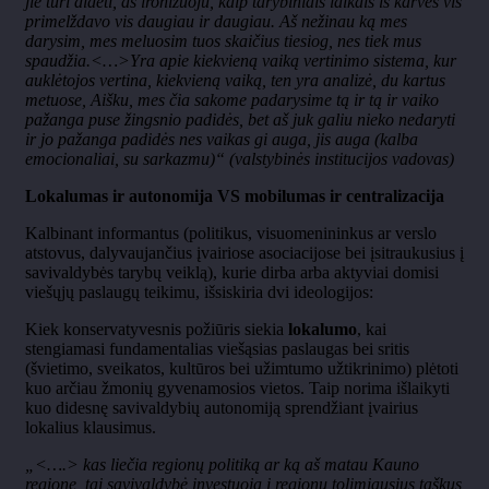
jie turi didėti, aš ironizuoju, kaip tarybiniais laikais iš karvės vis
primelždavo vis daugiau ir daugiau. Aš nežinau ką mes
darysim, mes meluosim tuos skaičius tiesiog, nes tiek mus
spaudžia.<…>Yra apie kiekvieną vaiką vertinimo sistema, kur
auklėtojos vertina, kiekvieną vaiką, ten yra analizė, du kartus
metuose, Aišku, mes čia sakome padarysime tą ir tą ir vaiko
pažanga puse žingsnio padidės, bet aš juk galiu nieko nedaryti
ir jo pažanga padidės nes vaikas gi auga, jis auga (kalba
emocionaliai, su sarkazmu)“ (valstybinės institucijos vadovas)
Lokalumas ir autonomija VS mobilumas ir centralizacija
Kalbinant informantus (politikus, visuomenininkus ar verslo
atstovus, dalyvaujančius įvairiose asociacijose bei įsitraukusius į
savivaldybės tarybų veiklą), kurie dirba arba aktyviai domisi
viešųjų paslaugų teikimu, išsiskiria dvi ideologijos:
Kiek konservatyvesnis požiūris siekia
lokalumo
, kai
stengiamasi fundamentalias viešąsias paslaugas bei sritis
(švietimo, sveikatos, kultūros bei užimtumo užtikrinimo) plėtoti
kuo arčiau žmonių gyvenamosios vietos. Taip norima išlaikyti
kuo didesnę savivaldybių autonomiją sprendžiant įvairius
lokalius klausimus.
„<….> kas liečia regionų politiką ar ką aš matau Kauno
regione, tai savivaldybė investuoja į regionų tolimiausius taškus