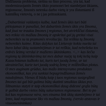
Didžiausia problema, sietina su šiuo procesu, yra tai, kad
modernizuojantis žemės ūkio pramonei bei stambėjant ūkiams,
regionuose, žmonės netenka darbo vietų ir yra išstumiami iš
kaimiškų vietovių, o ne į jas pritraukiami.
„Dabartiniai valdantys kalba, kad žemės ūkis turi būti
plėtojamas ir panašiai, bet dabartinis žemės ūkis yra žinoma,
kad jisai ne traukia žmones į regionus, bet atvirkščiai išstumia,
nes reikia vis mažiau žmonių ir apskritai gal jų greitai visai
nebereikės su ta pramonės revoliucija. Tai reiškia tų žmonių
nebereikės kaime. Kitas dalykas tai Lietuvoje kokiu nueita tai
buvo labai ūkių sustambėjimas ir tai reiškia, kad nebelieka tos
erdvės šeimų verslui ir mažiems ūkininkams. <..> kas liečia
regionų tą ūkininkavimą tai mes dabar nuėję tą tokį kelią kaip
Kazachstanas kažkoks tai, kuris turi juodą žemę, ar tai
ukrainiečiai, kurie turi juodą sodrią žemę ir milžiniškus plotus.
O mes auginam grūdus, kas mažo intensyvumo produktas
ekonomiškai, kas yra sunkiai bepagrindžiamas žemės
naudojimas. Vienas iš būdų kaip į tuos regionus susigrąžinti
žmones tai gal būt galima būtų skatinti smulkius ūkius pvz.
šiltnamius statyti ir taip ekonomiškai daug didesnė grąža būtų
ir galbūt darbo vietos būtų sukuriamos regionuose. Bet to po
kol kas regionuose nėra, nes einama link ūkių stambėjimo ir tai
lems, kad regionuose liks vis mažiau žmonių. (verslo atstovas ir
visuomenininkas)