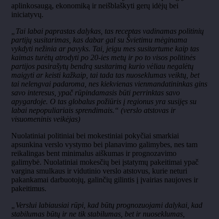
aplinkosaugą, ekonomiką ir neišblaškyti gerų idėjų bei
iniciatyvų.
„Tai labai paprastas dalykas, tas receptas vadinamas politinių
partijų susitarimas, kas dabar gal su Švietimu mėginama
vykdyti nežinia ar pavyks. Tai, jeigu mes susitartume kaip tas
kaimas turėtų atrodyti po 20-ies metų ir po to visos politinės
partijos pasirašytų bendrą susitarimą kurio vėliau negalėtų
maigyti ar keisti kažkaip, tai tada tas nuoseklumas veiktų, bet
tai nelengvai padaroma, nes kiekvienas vienmandatininkas gins
savo interesus, ypač rūpindamasis būti perrinktas savo
apygardoje. O tas globalus požiūris į regionus yra susijęs su
labai nepopuliariais sprendimais.“ (verslo atstovas ir
visuomeninis veikėjas)
Nuolatiniai politiniai bei mokestiniai pokyčiai smarkiai
apsunkina verslo vystymo bei planavimo galimybes, nes tam
reikalingas bent minimalus aiškumas ir prognozavimo
galimybė. Nuolatiniai mokesčių bei įstatymų pakeitimai ypač
vargina smulkaus ir vidutinio verslo atstovus, kurie neturi
pakankamai darbuotojų, galinčių gilintis į įvairias naujoves ir
pakeitimus.
„Verslui labiausiai rūpi, kad būtų prognozuojami dalykai, kad
stabilumas būtų ir ne tik stabilumas, bet ir nuoseklumas,