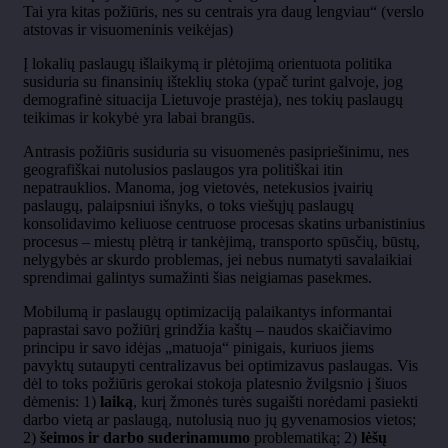
Tai yra kitas požiūris, nes su centrais yra daug lengviau“ (verslo
atstovas ir visuomeninis veikėjas)
Į lokalių paslaugų išlaikymą ir plėtojimą orientuota politika
susiduria su finansinių išteklių stoka (ypač turint galvoje, jog
demografinė situacija Lietuvoje prastėja), nes tokių paslaugų
teikimas ir kokybė yra labai brangūs.
Antrasis požiūris susiduria su visuomenės pasipriešinimu, nes
geografiškai nutolusios paslaugos yra politiškai itin
nepatrauklios. Manoma, jog vietovės, netekusios įvairių
paslaugų, palaipsniui išnyks, o toks viešųjų paslaugų
konsolidavimo keliuose centruose procesas skatins urbanistinius
procesus – miestų plėtrą ir tankėjimą, transporto spūsčių, būstų,
nelygybės ar skurdo problemas, jei nebus numatyti savalaikiai
sprendimai galintys sumažinti šias neigiamas pasekmes.
Mobilumą ir paslaugų optimizaciją palaikantys informantai
paprastai savo požiūrį grindžia kaštų – naudos skaičiavimo
principu ir savo idėjas „matuoja“ pinigais, kuriuos jiems
pavyktų sutaupyti centralizavus bei optimizavus paslaugas. Vis
dėl to toks požiūris gerokai stokoja platesnio žvilgsnio į šiuos
dėmenis: 1)
laiką
, kurį žmonės turės sugaišti norėdami pasiekti
darbo vietą ar paslaugą, nutolusią nuo jų gyvenamosios vietos;
2)
šeimos ir darbo suderinamumo
problematiką; 2)
lėšų