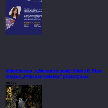
Vidinė šviesa, ryškesnė už saulę: Eddos R. Stea
knygos „Princess Celeste“ pristatymas
prieš 1 d.