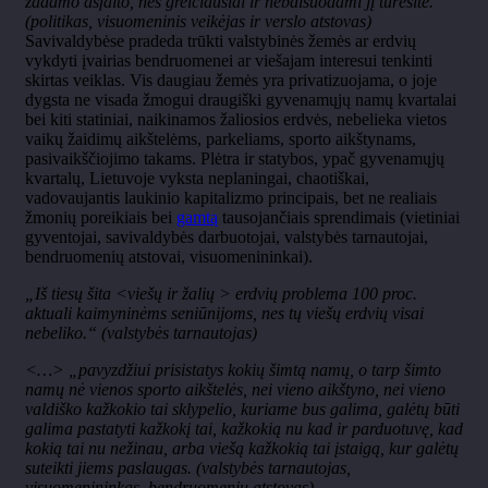
žadamo asfalto, nes greičiausiai ir nebalsuodami jį turėsite.“
(politikas, visuomeninis veikėjas ir verslo atstovas)
Savivaldybėse pradeda trūkti valstybinės žemės ar erdvių
vykdyti įvairias bendruomenei ar viešajam interesui tenkinti
skirtas veiklas. Vis daugiau žemės yra privatizuojama, o joje
dygsta ne visada žmogui draugiški gyvenamųjų namų kvartalai
bei kiti statiniai, naikinamos žaliosios erdvės, nebelieka vietos
vaikų žaidimų aikštelėms, parkeliams, sporto aikštynams,
pasivaikščiojimo takams. Plėtra ir statybos, ypač gyvenamųjų
kvartalų, Lietuvoje vyksta neplaningai, chaotiškai,
vadovaujantis laukinio kapitalizmo principais, bet ne realiais
žmonių poreikiais bei
gamtą
tausojančiais sprendimais (vietiniai
gyventojai, savivaldybės darbuotojai, valstybės tarnautojai,
bendruomenių atstovai, visuomenininkai).
„Iš tiesų šita <viešų ir žalių > erdvių problema 100 proc.
aktuali kaimyninėms seniūnijoms, nes tų viešų erdvių visai
nebeliko.“ (valstybės tarnautojas)
<…> „pavyzdžiui prisistatys kokių šimtą namų, o tarp šimto
namų nė vienos sporto aikštelės, nei vieno aikštyno, nei vieno
valdiško kažkokio tai sklypelio, kuriame bus galima, galėtų būti
galima pastatyti kažkokį tai, kažkokią nu kad ir parduotuvę, kad
kokią tai nu nežinau, arba viešą kažkokią tai įstaigą, kur galėtų
suteikti jiems paslaugas. (valstybės tarnautojas,
visuomenininkas, bendruomenių atstovas)