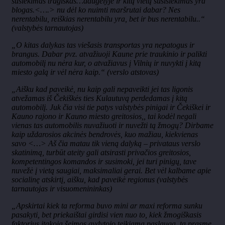
susiekimas tragiškas…daugelyje ir kitų vietų susisiekimas yra
blogas.<….> nu dėl ko nuimti maršrutai dabar? Nes
nerentabilu, reiškias nerentabilu yra, bet ir bus nerentabilu..“
(valstybės tarnautojas)
„O kitas dalykas tas viešasis transportas yra nepatogus ir
brangus. Dabar pvz. atvažiuoji Kaune prie traukinio ir palikti
automobilį nu nėra kur, o atvažiavus į Vilnių ir nuvykti į kitą
miesto galą ir vėl nėra kaip.“ (verslo atstovas)
„Aišku kad paveikė, nu kaip gali nepaveikti jei tas ligonis
atvežamas iš Čekiškės ties Kulautuvą perdedamas į kitą
automobilį. Juk čia visi tie patys valstybės pinigai ir Čekiškei ir
Kauno rajono ir Kauno miesto greitosios,, tai kodėl negali
vienas tas automobilis nuvažiuoti ir nuvežti tą žmogų? Dirbame
kaip uždarosios akcinės bendrovės, kuo mažiau, kiekvienas
savo <…> Aš čia matau tik vieną dalyką – privataus verslo
skatinimą, turbūt ateity gali atsirasti privačios greitosios,
kompetentingos komandos ir susimoki, jei turi pinigų, tave
nuvežė į vietą saugiai, maksimaliai gerai. Bet vėl kalbame apie
socialinę atskirtį, aišku, kad paveikė regionus (valstybės
tarnautojas ir visuomenininkas)
„Apskirtai kiek ta reforma buvo mini ar maxi reforma sunku
pasakyti, bet priekaištai girdisi vien nuo to, kiek žmogiškasis
faktorius įtakoja šeimos gydytojo teikiamą paslaugą, ta prasme,