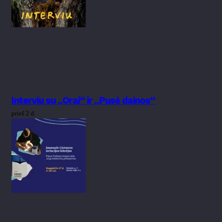
Interviu su „Orai“ ir „Pusė dainos“
prieš 2 d.