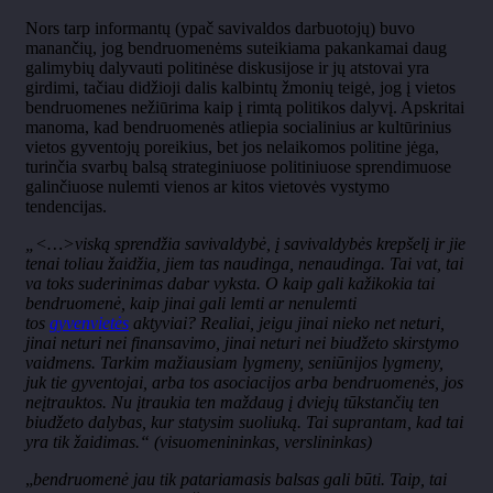
Nors tarp informantų (ypač savivaldos darbuotojų) buvo
manančių, jog bendruomenėms suteikiama pakankamai daug
galimybių dalyvauti politinėse diskusijose ir jų atstovai yra
girdimi, tačiau didžioji dalis kalbintų žmonių teigė, jog į vietos
bendruomenes nežiūrima kaip į rimtą politikos dalyvį. Apskritai
manoma, kad bendruomenės atliepia socialinius ar kultūrinius
vietos gyventojų poreikius, bet jos nelaikomos politine jėga,
turinčia svarbų balsą strateginiuose politiniuose sprendimuose
galinčiuose nulemti vienos ar kitos vietovės vystymo
tendencijas.
„<…>viską sprendžia savivaldybė, į savivaldybės krepšelį ir jie
tenai toliau žaidžia, jiem tas naudinga, nenaudinga. Tai vat, tai
va toks suderinimas dabar vyksta. O kaip gali kažikokia tai
bendruomenė, kaip jinai gali lemti ar nenulemti
tos
gyvenvietės
aktyviai? Realiai, jeigu jinai nieko net neturi,
jinai neturi nei finansavimo, jinai neturi nei biudžeto skirstymo
vaidmens. Tarkim mažiausiam lygmeny, seniūnijos lygmeny,
juk tie gyventojai, arba tos asociacijos arba bendruomenės, jos
neįtrauktos. Nu įtraukia ten maždaug į dviejų tūkstančių ten
biudžeto dalybas, kur statysim suoliuką. Tai suprantam, kad tai
yra tik žaidimas.“ (visuomenininkas, verslininkas)
„
bendruomenė jau tik patariamasis balsas gali būti. Taip, tai