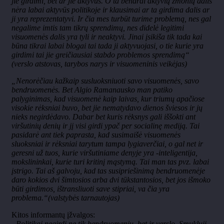
jie girdimi, bet ar jie aktyvūs. O ta bendrai aktyvių žmonių dalis
nėra labai aktyvūs politikoje ir klausimai ar ta girdima dalis ar
ji yra reprezentatyvi. Ir čia mes turbūt turime problemą, nes gal
negalime imtis tam tikrų sprendimų, nes didelė legitimi
visuomenės dalis yra tyli ir neaktyvi. Jinai įsikiša tik tada kai
būna tikrai labai blogai tai tada ji aktyvuojasi, o tie kurie yra
girdimi tai jie greičiausiai stabdo problemos sprendimą“
(verslo atstovas, tarybos narys ir visuomeninis veikėjas)
„Nenorėčiau kažkaip susluoksniuoti savo visuomenės, savo
bendruomenės. Bet Algio Ramanausko man patiko
palyginimas, kad visuomenė kaip laivas, kur triumų apačiose
visokie rėksniai buvo, bet jie nematydavo dienos šviesos ir jų
nieks negirdėdavo. Dabar bet kuris rėksnys gali iššokti ant
viršutinių denių ir jį visi girdi ypač per socialinę mediją. Tai
pasidarė ant tiek paprasta, kad susimaišė visuomenės
sluoksniai ir rėksniai tarytum tampa lygiaverčiai, o gal net ir
geresni už tuos, kurie viršutiniame denyje yra -inteligentija,
mokslininkai, kurie turi kritinį mąstymą. Tai man tas pvz. labai
įstrigo. Tai aš galvoju, kad tas susipriešinimą bendruomenėje
daro kokios dvi šimtosios arba dvi tūkstantosios, bet jos išmoko
būti girdimos, ištransliuoti save stipriai, va čia yra
problema.“(valstybės tarnautojas)
Kitos informantų įžvalgos:
„Politikai negirdi ne tik bendruomenių, bet ir verslo. Smuklųjį