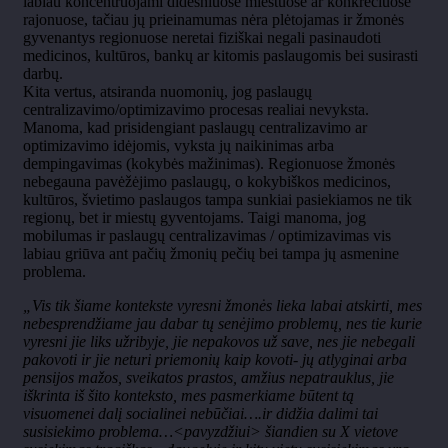
labiau koncentruojami didesniuose miestuose ar konkrečiuose
rajonuose, tačiau jų prieinamumas nėra plėtojamas ir žmonės
gyvenantys regionuose neretai fiziškai negali pasinaudoti
medicinos, kultūros, bankų ar kitomis paslaugomis bei susirasti
darbų.
Kita vertus, atsiranda nuomonių, jog paslaugų
centralizavimo/optimizavimo procesas realiai nevyksta.
Manoma, kad prisidengiant paslaugų centralizavimo ar
optimizavimo idėjomis, vyksta jų naikinimas arba
dempingavimas (kokybės mažinimas). Regionuose žmonės
nebegauna pavėžėjimo paslaugų, o kokybiškos medicinos,
kultūros, švietimo paslaugos tampa sunkiai pasiekiamos ne tik
regionų, bet ir miestų gyventojams. Taigi manoma, jog
mobilumas ir paslaugų centralizavimas / optimizavimas vis
labiau griūva ant pačių žmonių pečių bei tampa jų asmenine
problema.
„Vis tik šiame kontekste vyresni žmonės lieka labai atskirti, mes
nebesprendžiame jau dabar tų senėjimo problemų, nes tie kurie
vyresni jie liks užribyje, jie nepakovos už save, nes jie nebegali
pakovoti ir jie neturi priemonių kaip kovoti- jų atlyginai arba
pensijos mažos, sveikatos prastos, amžius nepatrauklus, jie
iškrinta iš šito konteksto, mes pasmerkiame būtent tą
visuomenei dalį socialinei nebūčiai….ir didžia dalimi tai
susisiekimo problema…<pavyzdžiui> šiandien su X vietove