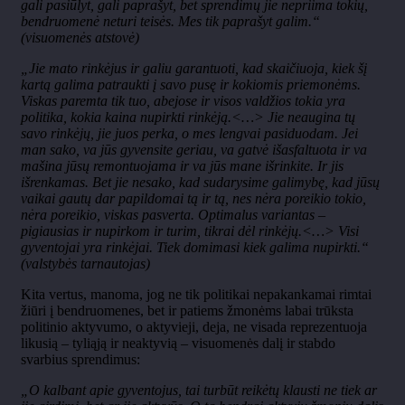
gali pasiūlyt, gali paprašyt, bet sprendimų jie nepriima tokių,
bendruomenė neturi teisės. Mes tik paprašyt galim.“
(visuomenės atstovė)
„Jie mato rinkėjus ir galiu garantuoti, kad skaičiuoja, kiek šį
kartą galima patraukti į savo pusę ir kokiomis priemonėms.
Viskas paremta tik tuo, abejose ir visos valdžios tokia yra
politika, kokia kaina nupirkti rinkėją.<…> Jie neaugina tų
savo rinkėjų, jie juos perka, o mes lengvai pasiduodam. Jei
man sako, va jūs gyvensite geriau, va gatvė išasfaltuota ir va
mašina jūsų remontuojama ir va jūs mane išrinkite. Ir jis
išrenkamas. Bet jie nesako, kad sudarysime galimybę, kad jūsų
vaikai gautų dar papildomai tą ir tą, nes nėra poreikio tokio,
nėra poreikio, viskas pasverta. Optimalus variantas –
pigiausias ir nupirkom ir turim, tikrai dėl rinkėjų.<…> Visi
gyventojai yra rinkėjai. Tiek domimasi kiek galima nupirkti.“
(valstybės tarnautojas)
Kita vertus, manoma, jog ne tik politikai nepakankamai rimtai
žiūri į bendruomenes, bet ir patiems žmonėms labai trūksta
politinio aktyvumo, o aktyvieji, deja, ne visada reprezentuoja
likusią – tyliąją ir neaktyvią – visuomenės dalį ir stabdo
svarbius sprendimus:
„O kalbant apie gyventojus, tai turbūt reikėtų klausti ne tiek ar