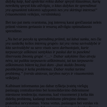
dalykų kaip, kad apskritai reikia dabar spręsti klausimus, kurių
nereikėtų spręsti kitu atžvilgiu, o kitas dalykas tie sprendimai
yra apsunkinti tokiomis sąlygomis nes yra skirtingi interesai“
(visuomeninis veikėjas, verslininkas).
Bet tuo pat metu svarstoma, jog interesų karai greičiausiai neleis
priimti visiems geriausio ir resursų atžvilgiu optimaliausio
sprendimo.
„Nu bet ar pavyks tą sprendimą priimti, tai labai sunku, nes čia
yra susitelkę kelios interesų grupės- tai yra viena savivaldybė ir
kita savivaldybė su savo visais savo darbuotojais, kurie
tarpusavyje aiškinasi santykius ir paskui dar to pasekmė
išnervuota žmonių grupė <…> Dabar sakykime šiuo atveju
nėra, tai palikta tarpusavio aiškinimuisi, tai tas tarpusavio
aiškinimasis būtent ką jisai daro –jisai skaldo žmonių
pasitikėjimą ir kelia problemas. Dabar realiai turime
problemą.“ (verslo atstovas, tarybos narys ir visuomeninis
veikėjas).
Kalbinant informantus jau dabar ryškėja įvairių viešųjų
paslaugų centralizavimo bei konsolidavimo didesniuose
miestuose tendencija; manoma, kad visuomenei ji kelia itin
didelių problemų, kadangi mobilumo plėtojimo dėmuo
praktiškai nevystomas. Viena vertus, paslaugos bei verslas vis