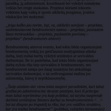
paraišką, ją administruoti, koordinuoti bei vykdyti numatytas
veiklas bei rengti ataskaitas. Projektai skiriami tokioms
veikloms kaip vaikų ir sporto aikštelių įrengimas, įvairios
edukacijos bei mokymai.
„jeigu kažko jau norim, irgi, va, aikštelės norėjom – projektas,
susiremontavom bendruomenės namus – projektas, pasistatėm
šiuos treniruoklius – projektas, pasistatėm pavėsinę –
projektas“ (bendruomenės atstovė)
Bendruomenių atstovai svarsto, kad tokiu būdu organizuojant
bendruomenių veiklą jos greičiausiai neatlygintinai atlieka
darbą, kurį realiai turėtų vykdyti seniūnijos ar savivaldos
darbuotojai. Be to pastebima, kad tokiu būdu organizuojant
darbą nyksta riba tarp savivaldos ir bendruomenės, nes
bendruomenė tampa per daug susaistyta bei atskaitinga
savivaldos darbuotojui, o tai neišvengiamai mažina jos
autonomiją, laisvę ir nepriklausomybę.
„Šiaip atsidaro dar viena tokia naujovė pavadinkim, kuri labai
gražiai po administracine skraiste paslėpta, kuri iš principo
man labai nepriimtina yra kaip politikui, tai taryba nusprendė
darbinti seniūnijose žmones darbui su bendruomenėmis.<…>
bet tai dingsta po truputėlį ta riba, kur yra valdžios struktūra,
kur yra realiai bendruomenė“ (politikas, valstybės tarnautojas)