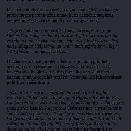
Kalbant apie rinkimus pastebima, jog labai didelė savivaldos
problema yra partinis uždarumas, kuris neleidžia naujiems
politikams efektyviai įsitraukti į politinį gyvenimą.
„Pagrindinė baimė, tai yra, kad savivalda taps atviresnė
kitiems žmonėms, nes labai paprasta logika Lietuvos partijų
yra šitam matyme rinkiminiam. Jeigu nori, kad tavo partijos
narių daugiau būtų seime, tai tu turi turėt stiprią savivaldą.“
(valstybės tarnautojas, politikas)
Didžiausia politine problema laikoma politinių prioritetų
nebuvimas, o pagrindinė to priežastis yra privačių ir viešų
interesų supainiojimas ir ėjimas į politiką ne visuomenei
tarnauti, o savus reikalus tvarkyti. Manoma, kad
labai trūksta
politikų iš pašaukimo
.
„Aš manau, čia yra ir mūsų politinio elito atsakomybė, ir
verslo irgi atsakomybė. Tai jie irgi turėtų galvoti apie žmones,
kad tai nebūtų vien tik darbo jėga, baudžiauninkai sėdintys prie
staklių arba kasose. Tai yra toks uždaras ratas, suprantu tas ir,
čia yra didelė problema. Tai gal yra mentalitetas ir sovietinis,
kai gyvenome skurde, arba buvo galima pavogti. Tai, kad būti
sąžiningu galima, tas irgi, čia mes giriamės, kad esam labai
dvasinga tauta, tai aš manau, esam labai nedvasingi, nes