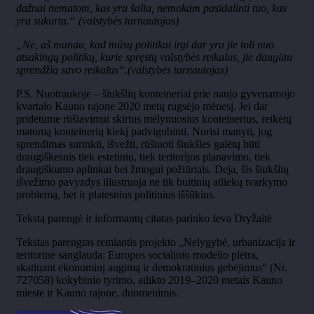
dažnai nematom, kas yra šalia, nemokam pasidalinti tuo, kas
yra sukurta.“ (valstybės tarnautojas)
„Ne, aš manau, kad mūsų politikai irgi dar yra jie toli nuo
atsakingų politikų, kurie spręstų valstybės reikalus, jie daugiau
sprendžia savo reikalus“.(valstybės tarnautojas)
P.S. Nuotraukoje – šiukšlių konteineriai prie naujo gyvenamojo
kvartalo Kauno rajone 2020 metų rugsėjo mėnesį. Jei dar
pridėtume rūšiavimui skirtus mėlynuosius konteinerius, reikėtų
matomą konteinerių kiekį padvigubinti. Norisi manyti, jog
sprendimas surinkti, išvežti, rūšiuoti šiukšles galėtų būti
draugiškesnis tiek estetiniu, tiek teritorijos planavimo, tiek
draugiškumo aplinkai bei žmogui požiūriais. Deja, šis šiukšlių
išvežimo pavyzdys iliustruoja ne tik buitinių atliekų tvarkymo
problemą, bet ir platesnius politinius iššūkius.
Tekstą parengė ir informantų citatas parinko Ieva Dryžaitė
Tekstas parengtas remiantis projekto „Nelygybė, urbanizacija ir
teritorinė sanglauda: Europos socialinio modelio plėtra,
skatinant ekonominį augimą ir demokratinius gebėjimus“ (Nr.
727058) kokybinio tyrimo, atlikto 2019–2020 metais Kauno
mieste ir Kauno rajone, duomenimis.