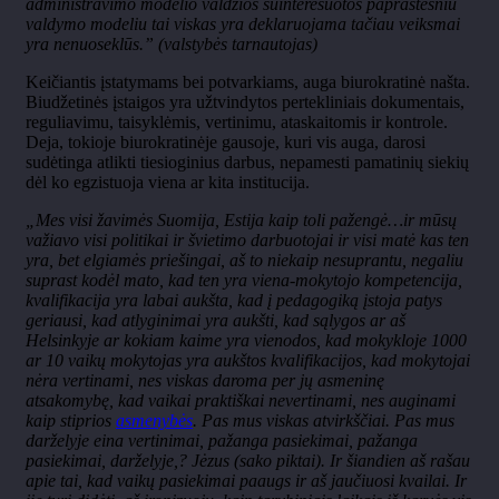
administravimo modelio valdžios suinteresuotos paprastesniu
valdymo modeliu tai viskas yra deklaruojama tačiau veiksmai
yra nenuoseklūs.” (valstybės tarnautojas)
Keičiantis įstatymams bei potvarkiams, auga biurokratinė našta.
Biudžetinės įstaigos yra užtvindytos pertekliniais dokumentais,
reguliavimu, taisyklėmis, vertinimu, ataskaitomis ir kontrole.
Deja, tokioje biurokratinėje gausoje, kuri vis auga, darosi
sudėtinga atlikti tiesioginius darbus, nepamesti pamatinių siekių
dėl ko egzistuoja viena ar kita institucija.
„Mes visi žavimės Suomija, Estija kaip toli pažengė…ir mūsų
važiavo visi politikai ir švietimo darbuotojai ir visi matė kas ten
yra, bet elgiamės priešingai, aš to niekaip nesuprantu, negaliu
suprast kodėl mato, kad ten yra viena-mokytojo kompetencija,
kvalifikacija yra labai aukšta, kad į pedagogiką įstoja patys
geriausi, kad atlyginimai yra aukšti, kad sąlygos ar aš
Helsinkyje ar kokiam kaime yra vienodos, kad mokykloje 1000
ar 10 vaikų mokytojas yra aukštos kvalifikacijos, kad mokytojai
nėra vertinami, nes viskas daroma per jų asmeninę
atsakomybę, kad vaikai praktiškai nevertinami, nes auginami
kaip stiprios
asmenybės
. Pas mus viskas atvirkščiai. Pas mus
darželyje eina vertinimai, pažanga pasiekimai, pažanga
pasiekimai, darželyje,? Jėzus (sako piktai). Ir šiandien aš rašau
apie tai, kad vaikų pasiekimai paaugs ir aš jaučiuosi kvailai. Ir