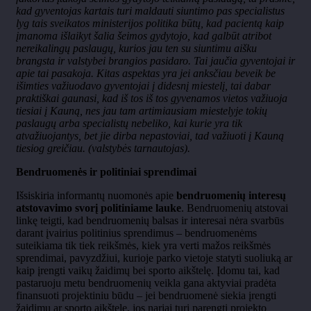
kad gyventojas kartais turi maldauti siuntimo pas specialistus
lyg tais sveikatos ministerijos politika būtų, kad pacientą kaip
įmanoma išlaikyt šalia šeimos gydytojo, kad galbūt atribot
nereikalingų paslaugų, kurios jau ten su siuntimu aišku
brangsta ir valstybei brangios pasidaro. Tai jaučia gyventojai ir
apie tai pasakoja. Kitas aspektas yra jei anksčiau beveik be
išimties važiuodavo gyventojai į didesnį miestelį, tai dabar
praktiškai gaunasi, kad iš tos iš tos gyvenamos vietos važiuoja
tiesiai į Kauną, nes jau tam artimiausiam miestelyje tokių
paslaugų arba specialistų nebeliko, kai kurie yra tik
atvažiuojantys, bet jie dirba nepastoviai, tad važiuoti į Kauną
tiesiog greičiau. (valstybės tarnautojas).
Bendruomenės ir politiniai sprendimai
Išsiskiria informantų nuomonės apie
bendruomenių interesų
atstovavimo svorį politiniame lauke
. Bendruomenių atstovai
linkę teigti, kad bendruomenių balsas ir interesai nėra svarbūs
darant įvairius politinius sprendimus – bendruomenėms
suteikiama tik tiek reikšmės, kiek yra verti mažos reikšmės
sprendimai, pavyzdžiui, kurioje parko vietoje statyti suoliuką ar
kaip įrengti vaikų žaidimų bei sporto aikštelę. Įdomu tai, kad
pastaruoju metu bendruomenių veikla gana aktyviai pradėta
finansuoti projektiniu būdu – jei bendruomenė siekia įrengti
žaidimų ar sporto aikštelę, jos nariai turi parengti projekto