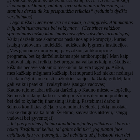
išnaudoja reklamai, vidutinį savo politiniams interesams, su
stambiu derasi tik kai prispaudžia reikalas“ (vidutinio dydžio
verslininkas)
„Deja miškai Lietuvoje yra ne miškai, o lentpjūvės. Atitinkamas
ir jų administravimas bei valdymas.“ (Centrinės valdžios
sprendimais miškų klausimais nusivylęs valstybės tarnautojas)
Vaikų darželiuose skaitomos paskaitos apie korupciją, kurias
įstaigų vadovams „nuleidžia“ aukštesnio lygmens institucijos.
„Mes gauname nurodymų, pavyzdžiui, antikorupcinė
programa, bet ką darželinukams apie antikorupciją? Man kaip
vadovui taip gal reikia. Bet programa vaikams kaip meškutis ar
kiškutis nedavė saldainio meškučiui tai yra tragedija. Aišku,
mes kažkaip mėginam kažkaip, bet supranti kad niekur nedingsi
ir tada mėgini tame rasti kažkokios racijos, kažkokį grūdelį kurį
gali vaikui pateikti“ (valstybinės įstaigos vadovas)
Kauno rajone labai trūksta darželių, o Kauno mieste – lopšelių.
Šeimos turi daug darbo ir vaikų priežiūros derinimo problemų
bei dėl to kylančių finansinių iššūkių. Pastebimai darbo ir
šeimos konfliktas gilėja, o sprendimai vėluoja (tokią nuostatą
išsakė dauguma kalbintų švietimo, savivaldos atstovų, įstaigų
vadovai bei gyventojai).
„Jei pas jus ateis į Seimą kandidatuojantis politikas ir klaus ar
reiktų išasfaltuoti kelius, tai galite būti tikri, jog planai juos
asfaltuoti jau yra parengti…tad nebūtina už jį balsuoti vien dėl