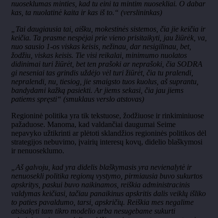
nuoseklumas minties, kad tu eini ta mintim nuosekliai. O dabar
kas, ta nuolatinė kaita ir kas iš to.“ (verslininkas)
„Tai daugiausia tai, aišku, mokestinės sistemos, čia jie keičia ir
keičia. Ta prasme nespėjai prie vieno prisitaikyti, jau žiūrėk, va,
nuo sausio 1-os viskas keisis, nežinau, dar nesigilinau, bet,
žodžiu, viskas keisis. Tie visi reikalai, minimumo nuolatos
didinimai turi žiūrėt, bet ten prašoki ar neprašoki, čia SODRA
gi neseniai tas grindis uždėjo vėl turi žiūrėt, čia tu pralendi,
nepralendi, nu, tiesiog, jie smaigsto tuos kuolus, aš suprantu,
bandydami kažką pasiekti. Ar jiems sekasi, čia jau jiems
patiems spręsti“ (smuklaus verslo atstovas)
Regioninė politika yra tik tekstuose, žodžiuose ir rinkiminiuose
pažaduose. Manoma, kad valdančiai daugumai Seime
nepavyko užtikrinti ar plėtoti sklandžios regioninės politikos dėl
strategijos nebuvimo, įvairių interesų kovų, didelio blaškymosi
ir nenuoseklumo.
„Aš galvoju, kad yra didelis blaškymasis yra nevienalytė ir
nenuosekli politika regionų vystymo, pirmiausia buvo sukurtos
apskritys, paskui buvo naikinamos, reiškia administracinis
valdymas keičiasi, tačiau panaikinus apskritis dalis veiklų išliko
to paties pavaldumo, tarsi, apskričių. Reiškia mes negalime
atsisakyti tam tikro modelio arba nesugebame sukurti