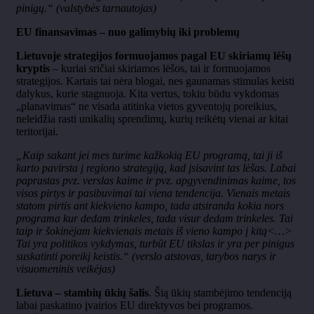
pinigų.“ (valstybės tarnautojas)
EU finansavimas – nuo galimybių iki problemų
Lietuvoje strategijos formuojamos pagal EU skiriamų lėšų
kryptis
– kuriai sričiai skiriamos lėšos, tai ir formuojamos
strategijos. Kartais tai nėra blogai, nes gaunamas stimulas keisti
dalykus, kurie stagnuoja. Kita vertus, tokiu būdu vykdomas
„planavimas“ ne visada atitinka vietos gyventojų poreikius,
neleidžia rasti unikalių sprendimų, kurių reikėtų vienai ar kitai
teritorijai.
„Kaip sakant jei mes turime kažkokią EU programą, tai ji iš
karto pavirsta į regiono strategiją, kad įsisavint tas lėšas. Labai
paprastas pvz. verslas kaime ir pvz. apgyvendinimas kaime, tos
visos pirtys ir pasibuvimai tai viena tendencija. Vienais metais
statom pirtis ant kiekvieno kampo, tada atsiranda kokia nors
programa kur dedam trinkeles, tada visur dedam trinkeles. Tai
taip ir šokinėjam kiekvienais metais iš vieno kampo į kitą<…>
Tai yra politikos vykdymas, turbūt EU tikslas ir yra per pinigus
suskatinti poreikį keistis.“ (verslo atstovas, tarybos narys ir
visuomeninis veikėjas)
Lietuva – stambių ūkių šalis
. Šią ūkių stambėjimo tendenciją
labai paskatino įvairios EU direktyvos bei programos.