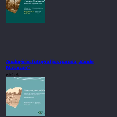
Analoginės fotografijos paroda „Vande
Mataram“
prieš 3 d.