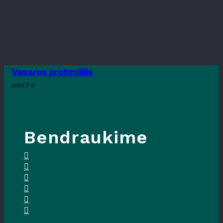
Vasaros protmūšis
prieš 3 d.
Bendraukime