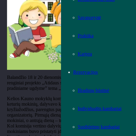
Savanorystė
Praktika
Karjera
Rezervacijos
Balandžio 18 ir 20 dienomis bibliotekoje vyko baigiamieji
renginiai projekto „Atidaus skaitymo įgūdžių lavinimas
pradiniame ugdyme” tema „Mokykla, draugai ir kiti reikalai”.
Išradimų būstinė
Kelios Kauno mokyklų komandos, kiekviena sudaryta iš
keturių mokinių, dalyvavo konkurse, kuriame sprendė
Individualūs kambariai
kryžiažodžius, parengtus pagal literatūros kūrinius, pasirinktus
organizatorių. Pirmąją dieną varžėsi pirmų ir antrų klasių
mokiniai, o antrąją dieną – trečių ir ketvirtų klasių mokiniai.
Kol komisija vertino dalyvių atsakymus ir skaičiavo balus,
Susibūrimų kambariai
mokiniams buvo pristatyti įdomiausi ir naujausi Vaikų