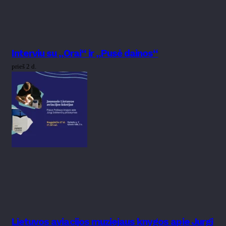
Interviu su „Orai“ ir „Pusė dainos“
prieš 2 d.
Lietuvos aviacijos muziejaus knygos apie Jurgį