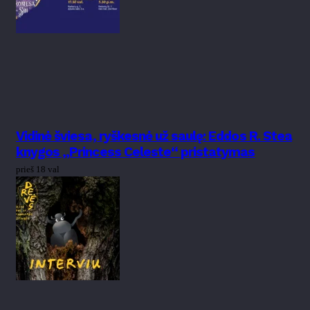
Vidinė šviesa, ryškesnė už saulę: Eddos R. Stea
knygos „Princess Celeste“ pristatymas
prieš 18 val