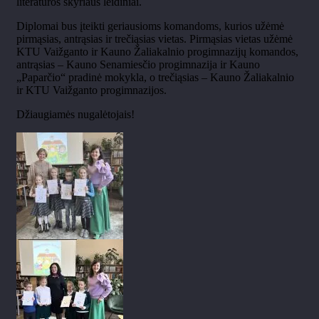
literatūros skyriaus leidiniai.
Diplomai bus įteikti geriausioms komandoms, kurios užėmė
pirmąsias, antrąsias ir trečiąsias vietas. Pirmąsias vietas užėmė
KTU Vaižganto ir Kauno Žaliakalnio progimnazijų komandos,
antrąsias – Kauno Senamiesčio progimnazija ir Kauno
„Paparčio“ pradinė mokykla, o trečiąsias – Kauno Žaliakalnio
ir KTU Vaižganto progimnazijos.
Džiaugiamės nugalėtojais!