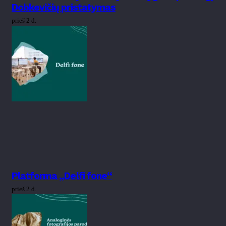
Dobkevičių pristatymas
prieš 2 d.
Platforma „Delfi fone“
prieš 2 d.