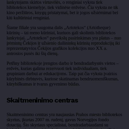
lankytojams skirtos virtuvėlės, o renginiai vyksta tiek
bibliotekos kiemelyje, tiek vidinėse erdvėse. Čia vyksta ne tik
kino peržiūros, knygų pristatymai, bet ir jogos užsiėmimai bei
kiti kultūriniai renginiai.
Šiame filiale yra saugoma dalis „Artotekos“ (Artotheque)
kūrinių – tai meno kūriniai, kuriuos gali skolintis bibliotekos
lankytojai. „Artotekos“ paveikslų pasirinkimas yra platus – nuo
įrėmintų Čekijos ir užsienio dailininkų kūrinių reprodukcijų iki
reprezentatyvios Čekijos grafikos kolekcijos nuo XX a.
antrosios pusės iki šių dienų.
Petřiny bibliotekoje įrengtos darbo ir bendradarbystės vietos –
erdvės, kurias galima rezervuoti tiek individualiam, tiek
grupiniam darbui ar edukacijoms. Taip pat čia vyksta įvairios
kūrybinės dirbtuvės, kuriose skatinamas bendruomeniškumas,
kūrybiškumas ir tvarus gyvenimo būdas.
Skaitmeninimo centras
Skaitmeninimo centras yra naujausias Prahos miesto bibliotekos
skyrius, įkurtas 2007 m. rudenį, gavus Norvegijos fondo
dotaciją. Šio skyriaus specialistai, bendradarbiaudami su