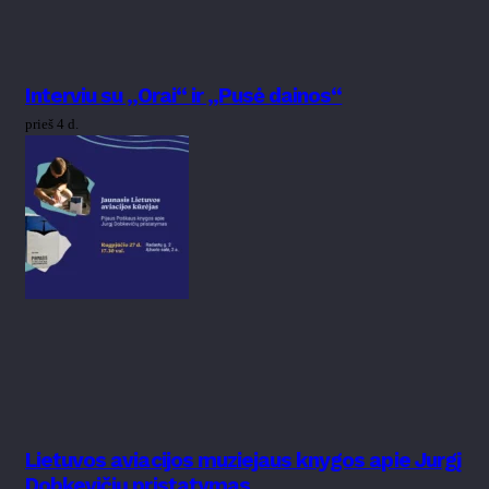
Interviu su „Orai“ ir „Pusė dainos“
prieš 4 d.
Lietuvos aviacijos muziejaus knygos apie Jurgį
Dobkevičių pristatymas