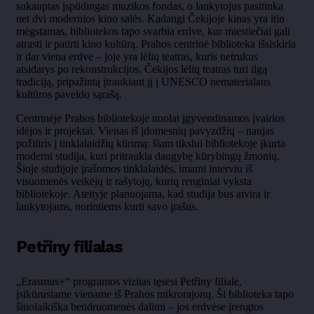
sukauptas įspūdingas muzikos fondas, o lankytojus pasitinka
net dvi modernios kino salės. Kadangi Čekijoje kinas yra itin
mėgstamas, bibliotekos tapo svarbia erdve, kur miestiečiai gali
atrasti ir patirti kino kultūrą. Prahos centrinė biblioteka išsiskiria
ir dar viena erdve – joje yra lėlių teatras, kuris netrukus
atsidarys po rekonstrukcijos. Čekijos lėlių teatras turi ilgą
tradiciją, pripažintą įtraukiant jį į UNESCO nematerialaus
kultūros paveldo sąrašą.
Centrinėje Prahos bibliotekoje nuolat įgyvendinamos įvairios
idėjos ir projektai. Vienas iš įdomesnių pavyzdžių – naujas
požiūris į tinklalaidžių kūrimą: šiam tikslui bibliotekoje įkurta
moderni studija, kuri pritraukia daugybę kūrybingų žmonių.
Šioje studijoje įrašomos tinklalaidės, imami interviu iš
visuomenės veikėjų ir rašytojų, kurių renginiai vyksta
bibliotekoje. Ateityje planuojama, kad studija bus atvira ir
lankytojams, norintiems kurti savo įrašus.
Petřiny filialas
„Erasmus+“ programos vizitas tęsėsi Petřiny filiale,
įsikūrusiame viename iš Prahos mikrorajonų. Ši biblioteka tapo
šiuolaikiška bendruomenės dalimi – jos erdvėse įrengtos