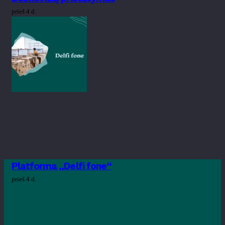
prieš 4 d.
Platforma „Delfi fone“
prieš 4 d.