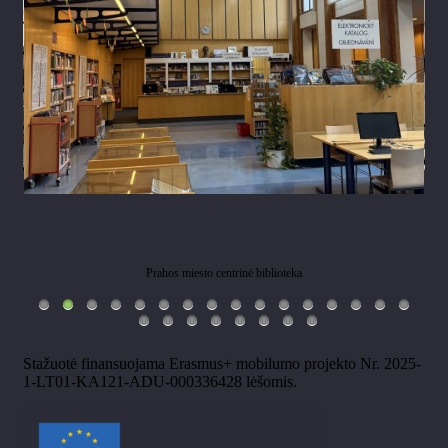
Prahos miesto centrinė biblioteka
Stažuotė finansuojama Erasmus+ mobilumo projekto Nr. 2025-
1-LT01-KA121-ADU-000336428 lėšomis.