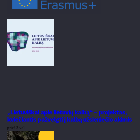
„Lietuviškai apie lietuvių kalbą“ – projektas,
kviečiantis pažvelgti į kalbą užsieniečio akimis
prieš 3 val