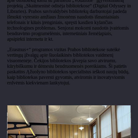
apie bibliotekų kartu su partneriu „Vodafone“ įgyvendinamą
projektą „Skaitmeninė odisėja bibliotekose“ (Digital Odyssey in
Libraries). Prahos savivaldybės bibliotekų darbuotojai padeda
išmokti vyresnio amžiaus žmonėms naudotis išmaniaisiais
telefonais ir kitais įrenginiais, spręsti kasdien kylančias
technologines problemas. Senjorai mokomi naudotis įvairiomis
bendravimo programėlėmis, internetiniais žemėlapiais,
apsipirkti internetu ir kt.
„Erasmus+“ programos vizitas Prahos bibliotekose suteikė
vertingų įžvalgų apie šiuolaikinės bibliotekos vaidmenį
visuomenėje. Čekijos bibliotekos įkvepia savo atvirumu,
kūrybiškumu ir dėmesiu bendruomenės poreikiams. Ši patirtis
paskatins Ąžuolyno bibliotekos specialistus ieškoti naujų būdų,
kaip bibliotekas paversti gyvomis, atviromis ir inovatyviomis
erdvėmis kiekvienam lankytojui.