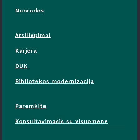
Nuorodos
Atsiliepimai
Karjera
DUK
Bibliotekos modernizacija
Paremkite
Konsultavimasis su visuomene