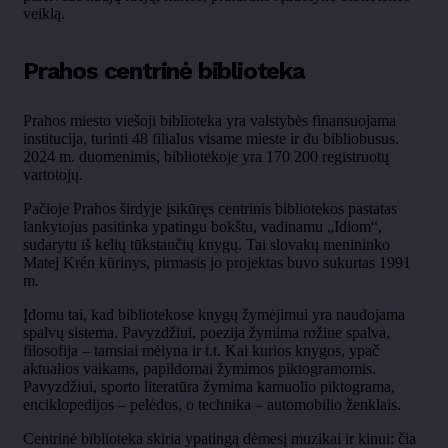
veiklą.
Prahos centrinė biblioteka
Prahos miesto viešoji biblioteka yra valstybės finansuojama
institucija, turinti 48 filialus visame mieste ir du bibliobusus.
2024 m. duomenimis, bibliotekoje yra 170 200 registruotų
vartotojų.
Pačioje Prahos širdyje įsikūręs centrinis bibliotekos pastatas
lankytojus pasitinka ypatingu bokštu, vadinamu „Idiom“,
sudarytu iš kelių tūkstančių knygų. Tai slovakų menininko
Matej Krén kūrinys, pirmasis jo projektas buvo sukurtas 1991
m.
Įdomu tai, kad bibliotekose knygų žymėjimui yra naudojama
spalvų sistema. Pavyzdžiui, poezija žymima rožine spalva,
filosofija – tamsiai mėlyna ir t.t. Kai kurios knygos, ypač
aktualios vaikams, papildomai žymimos piktogramomis.
Pavyzdžiui, sporto literatūra žymima kamuolio piktograma,
enciklopedijos – pelėdos, o technika – automobilio ženklais.
Centrinė biblioteka skiria ypatingą dėmesį muzikai ir kinui: čia