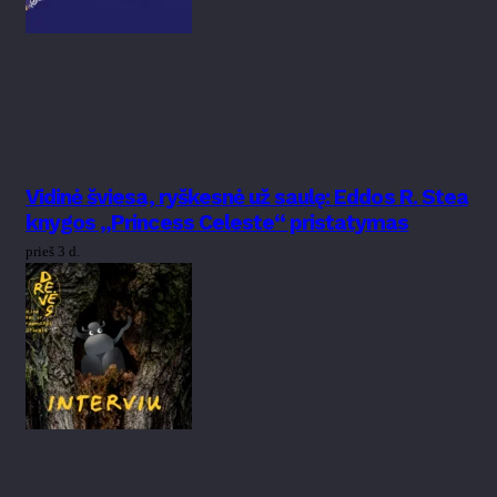
Vidinė šviesa, ryškesnė už saulę: Eddos R. Stea
knygos „Princess Celeste“ pristatymas
prieš 3 d.