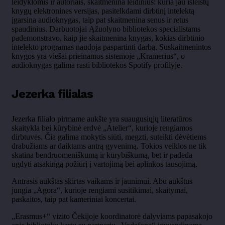
leidyklomis ir autoriais, skaitmenina leidinius: kuria jau išleistų
knygų elektronines versijas, pasitelkdami dirbtinį intelektą
įgarsina audioknygas, taip pat skaitmenina senus ir retus
spaudinius. Darbuotojai Ąžuolyno bibliotekos specialistams
pademonstravo, kaip jie skaitmenina knygas, kokias dirbtinio
intelekto programas naudoja paspartinti darbą. Suskaitmenintos
knygos yra viešai prieinamos sistemoje „Kramerius“, o
audioknygas galima rasti bibliotekos Spotify profilyje.
Jezerka filialas
Jezerka filialo pirmame aukšte yra suaugusiųjų literatūros
skaitykla bei kūrybinė erdvė „Atelier“, kurioje rengiamos
dirbtuvės. Čia galima mokytis siūti, megzti, suteikti dėvėtiems
drabužiams ar daiktams antrą gyvenimą. Tokios veiklos ne tik
skatina bendruomeniškumą ir kūrybiškumą, bet ir padeda
ugdyti atsakingą požiūrį į vartojimą bei aplinkos tausojimą.
Antrasis aukštas skirtas vaikams ir jaunimui. Abu aukštus
jungia „Agora“, kurioje rengiami susitikimai, skaitymai,
paskaitos, taip pat kameriniai koncertai.
„Erasmus+“ vizito Čekijoje koordinatorė dalyviams papasakojo