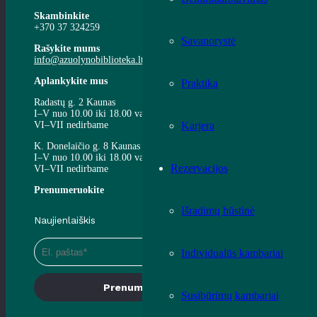
Skambinkite
+370 37 324259
Savanorystė
Rašykite mums
info@azuolynobiblioteka.lt
Aplankykite mus
Praktika
Radastų g. 2 Kaunas
I–V nuo 10.00 iki 18.00 val.
VI–VII nedirbame
Karjera
K. Donelaičio g. 8 Kaunas
I–V nuo 10.00 iki 18.00 val.
Rezervacijos
VI–VII nedirbame
Prenumeruokite
Išradimų būstinė
Naujienlaiškis
Individualūs kambariai
Prenumeruoti
Susibūrimų kambariai