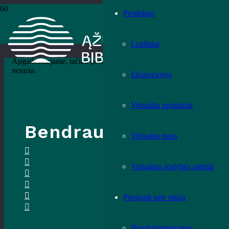
Produktai
Nieko nerasta
Leidiniai
Apgailestaujame, tačiau peržiūrėtame archyve duomenų
nerasta.
Ekspozicijos
Virtualūs produktai
Bendraukime
Virtualus turas
Virtualios realybės patirtis
Prisijunk prie mūsų
Bendradarbiavimas