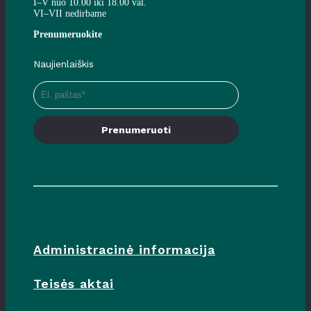
I–V nuo 10.00 iki 18.00 val.
VI–VII nedirbame
Prenumeruokite
Naujienlaiškis
Prenumeruoti
Administracinė informacija
Teisės aktai