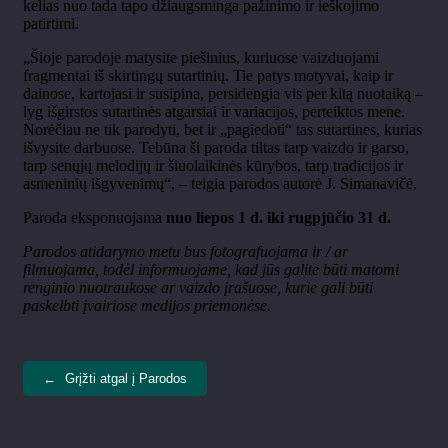
kelias nuo tada tapo džiaugsminga pažinimo ir ieškojimo
patirtimi.
„Šioje parodoje matysite piešinius, kuriuose vaizduojami
fragmentai iš skirtingų sutartinių. Tie patys motyvai, kaip ir
dainose, kartojasi ir susipina, persidengia vis per kitą nuotaiką –
lyg išgirstos sutartinės atgarsiai ir variacijos, perteiktos mene.
Norėčiau ne tik parodyti, bet ir „pagiedoti“ tas sutartines, kurias
išvysite darbuose. Tebūna ši paroda tiltas tarp vaizdo ir garso,
tarp senųjų melodijų ir šiuolaikinės kūrybos, tarp tradicijos ir
asmeninių išgyvenimų“, – teigia parodos autorė J. Simanavičė.
Paroda eksponuojama
nuo liepos 1 d. iki rugpjūčio 31 d.
Parodos atidarymo metu bus fotografuojama ir / ar
filmuojama, todėl informuojame, kad jūs galite būti matomi
renginio nuotraukose ar vaizdo įrašuose, kurie gali būti
paskelbti įvairiose medijos priemonėse.
←
Grįžti atgal į Parodos