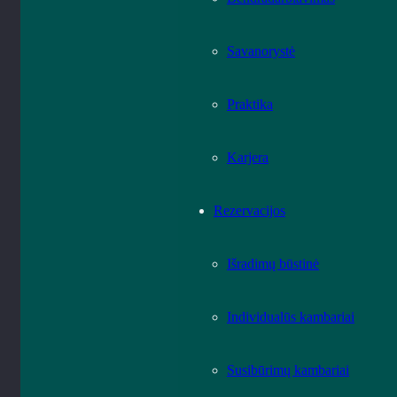
Savanorystė
Praktika
Karjera
Rezervacijos
Išradimų būstinė
Individualūs kambariai
Susibūrimų kambariai