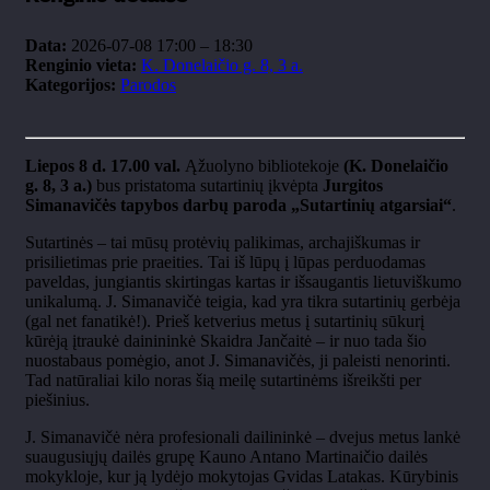
Data:
2026-07-08 17:00
–
18:30
Renginio vieta:
K. Donelaičio g. 8, 3 a.
Kategorijos:
Parodos
Liepos 8 d. 17.00 val.
Ąžuolyno bibliotekoje
(K. Donelaičio
g. 8, 3 a.)
bus pristatoma sutartinių įkvėpta
Jurgitos
Simanavičės tapybos darbų paroda „Sutartinių atgarsiai“
.
Sutartinės – tai mūsų protėvių palikimas, archajiškumas ir
prisilietimas prie praeities. Tai iš lūpų į lūpas perduodamas
paveldas, jungiantis skirtingas kartas ir išsaugantis lietuviškumo
unikalumą. J. Simanavičė teigia, kad yra tikra sutartinių gerbėja
(gal net fanatikė!). Prieš ketverius metus į sutartinių sūkurį
kūrėją įtraukė dainininkė Skaidra Jančaitė – ir nuo tada šio
nuostabaus pomėgio, anot J. Simanavičės, ji paleisti nenorinti.
Tad natūraliai kilo noras šią meilę sutartinėms išreikšti per
piešinius.
J. Simanavičė nėra profesionali dailininkė – dvejus metus lankė
suaugusiųjų dailės grupę Kauno Antano Martinaičio dailės
mokykloje, kur ją lydėjo mokytojas Gvidas Latakas. Kūrybinis