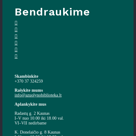
Bendraukime
Skambinkite
+370 37 324259
Rašykite mums
info@azuolynobiblioteka.lt
Aplankykite mus
Radastų g. 2 Kaunas
I–V nuo 10.00 iki 18.00 val.
VI–VII nedirbame
K. Donelaičio g. 8 Kaunas