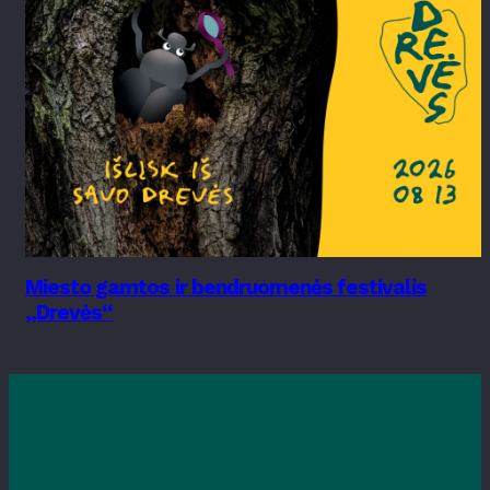
Miesto gamtos ir bendruomenės festivalis
„Drevės“