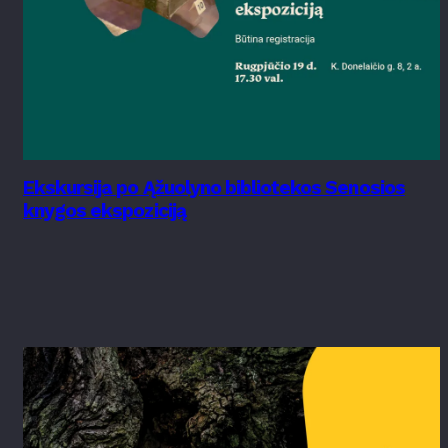
Ekskursija po Ąžuolyno bibliotekos Senosios
knygos ekspoziciją