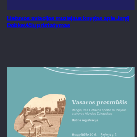
Lietuvos aviacijos muziejaus knygos apie Jurgį
Dobkevičių pristatymas