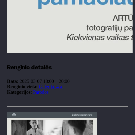
Renginio detalės
Data:
2025-03-07 18:00
–
20:00
Renginio vieta:
Galerija, 4 a.
Kategorijos:
Parodos