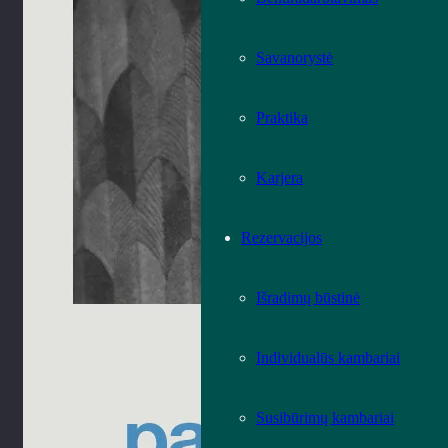
Savanorystė
Praktika
Karjera
Rezervacijos
Išradimų būstinė
Individualūs kambariai
Susibūrimų kambariai