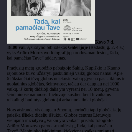
Kovo 7 d.
18.00 val.
Ąžuolyno bibliotekos
Galerijoje
(Radastų g. 2, 4 a.)
vyks Artūro Morozovo fotografijų parodos-manifesto „Tada,
kai pamačiau Tave“ atidarymas.
Praėjusių metų gruodžio pabaigoje Šakių, Kupiškio ir Kauno
rajonuose buvo uždaryti paskutinieji vaikų globos namai. Apie
6 tūkstančiai tėvų globos netekusių vaikų gyvena pas laikinus ir
nuolatinius globėjus, šeimynose, tačiau dar daugiau nei 1000
vaikų, iš kurių didžioji dalis yra vyresni nei 10 metų, gyvena
šeiminiuose namuose. Lietuvoje kasdien bent 6 vaikams
reikalingi budintys globotojai arba nuolatiniai globėjai.
Nors atsiranda vis daugiau žmonių, norinčių tapti globėjais, jų
paieška išlieka dideliu iššūkiu. Globos centrus Lietuvoje
vienijanti iniciatyva „Vaikai yra vaikai“ pristato fotografo
Artūro Morozovo parodą-manifestą „Tada, kai pamačiau
Tave“. Menininko įsitikinimu, kiekvienas vaikas turi augti