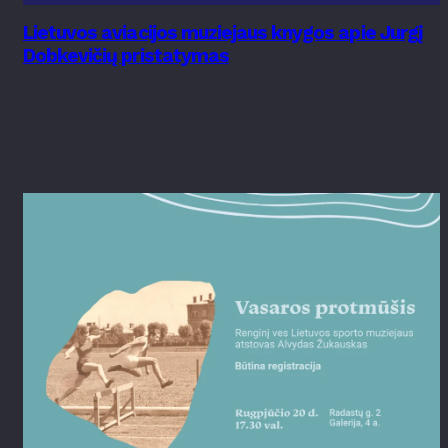
Lietuvos aviacijos muziejaus knygos apie Jurgį
Dobkevičių pristatymas