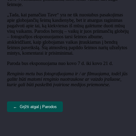
šeimoje.
„Tada, kai pamačiau Tave“ yra ne tik nuostabus pasakojimas
apie globojančių šeimų kasdienybę, bet ir atsargus raginimas
pagalvoti apie tai, ką kiekvienas iš mūsų galėtume duoti mūsų
visų vaikams. Parodos herojų – vaikų ir juos priimančių globėjų
– fotografijos eksponuojamos tarsi šeimos albume,
atskleidžiant, kaip globojamas vaikas įtraukiamas į bendrą
šeimos paveikslą. Šią atmosferą papildo šeimos narių užrašytos
mintys, komentarai ir prisiminimai.
Paroda bus eksponuojama nuo kovo 7 d. iki kovo 21 d.
Renginio metu bus fotografuojama ir / ar filmuojama, todėl jūs
galite būti matomi renginio nuotraukose ar vaizdo įrašuose,
kurie gali būti paskelbti įvairiose medijos priemonėse.
←
Grįžti atgal į Parodos