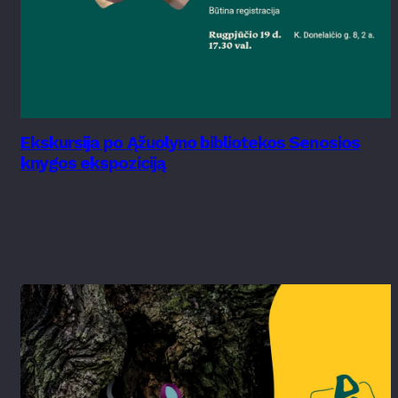
Ekskursija po Ąžuolyno bibliotekos Senosios
knygos ekspoziciją