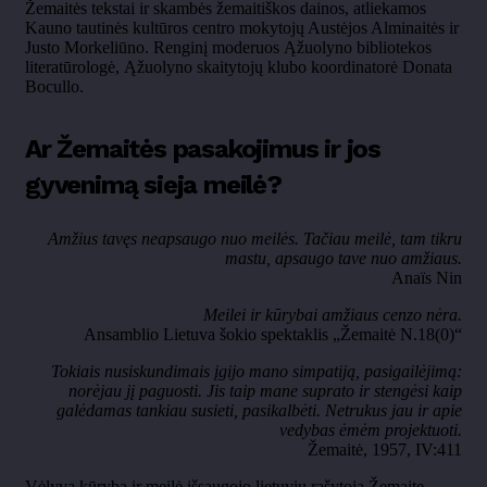
Žemaitės tekstai ir skambės žemaitiškos dainos, atliekamos
Kauno tautinės kultūros centro mokytojų Austėjos Alminaitės ir
Justo Morkeliūno. Renginį moderuos Ąžuolyno bibliotekos
literatūrologė, Ąžuolyno skaitytojų klubo koordinatorė Donata
Bocullo.
Ar Žemaitės pasakojimus ir jos
gyvenimą sieja meilė?
Amžius tavęs neapsaugo nuo meilės. Tačiau meilė, tam tikru
mastu, apsaugo tave nuo amžiaus.
Anaïs Nin
Meilei ir kūrybai amžiaus cenzo nėra.
Ansamblio Lietuva šokio spektaklis „Žemaitė N.18(0)“
Tokiais nusiskundimais įgijo mano simpatiją, pasigailėjimą:
norėjau jį paguosti. Jis taip mane suprato ir stengėsi kaip
galėdamas tankiau susieti, pasikalbėti. Netrukus jau ir apie
vedybas ėmėm projektuoti.
Žemaitė, 1957, IV:411
Vėlyva kūryba ir meilė išsaugojo lietuvių rašytoją Žemaitę