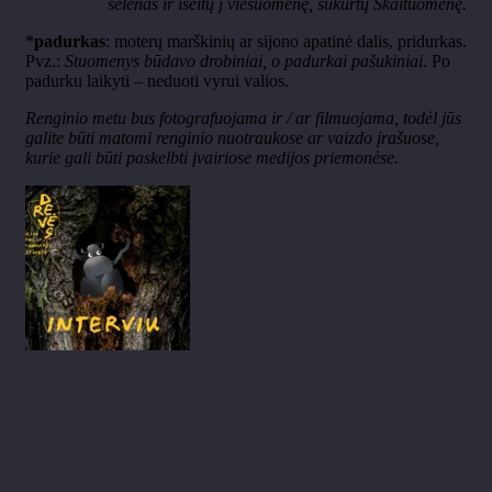
sėlenas ir išeitų į viešuomenę, sukurtų Skaituomenę.
*
padurkas
: moterų marškinių ar sijono apatinė dalis, pridurkas.
Pvz.:
Stuomenys būdavo drobiniai, o padurkai pašukiniai
. Po
padurku laikyti – neduoti vyrui valios.
Renginio metu bus fotografuojama ir / ar filmuojama, todėl jūs
galite būti matomi renginio nuotraukose ar vaizdo įrašuose,
kurie gali būti paskelbti įvairiose medijos priemonėse.