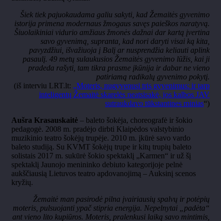
Šiek tiek pajuokaudama galiu sakyti, kad Žemaitės gyvenimo
istorija primena modernaus žmogaus savęs paieškos naratyvą.
Šiuolaikiniai vidurio amžiaus žmonės dažnai dar kartą įvertina
savo gyvenimą, supranta, kad nori daryti visai ką kita,
pavyzdžiui, išvažiuoja į Balį ar nusprendžia keliauti aplink
pasaulį. 49 metų sulaukusios Žemaitės gyvenimo lūžis, kai ji
pradeda rašyti, tam tikra prasme įkūnija ir dabar ne vieno
patiriamą radikalų gyvenimo pokytį.
(iš interviu LRT.lt:
„Moteris, nugyvenusi tris gyvenimus: ir tarp
inteligentų Žemaitė skarelės neatsisakė, jos kalbos JAV
sutraukdavo tūkstantines minias
“)
Aušra Krasauskaitė
– baleto šokėja, choreografė ir šokio
pedagogė. 2008 m. pradėjo dirbti Klaipėdos valstybinio
muzikinio teatro šokėjų trupėje. 2010 m. įkūrė savo vardo
baleto studiją. Su KVMT šokėjų trupe ir kitų trupių baleto
solistais 2017 m. sukūrė šokio spektaklį „Karmen“ ir už šį
spektaklį Jaunojo menininko debiuto kategorijoje pelnė
aukščiausią Lietuvos teatro apdovanojimą – Auksinį scenos
kryžių.
Žemaitė man pasirodė pilna įvairiausių spalvų ir potėpių
moteris, pulsuojanti ypač stipria energija. Nepelnytai „padėta“
ant vieno lito kupiūros. Moteris, pralenkusi laiką savo mintimis,