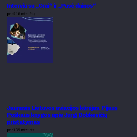
Interviu su „Orai“ ir „Pusė dainos“
prieš 16 minučių
Jaunasis Lietuvos aviacijos kūrėjas. Pijaus
Poškaus knygos apie Jurgį Dobkevičių
pristatymas
prieš 39 minutės