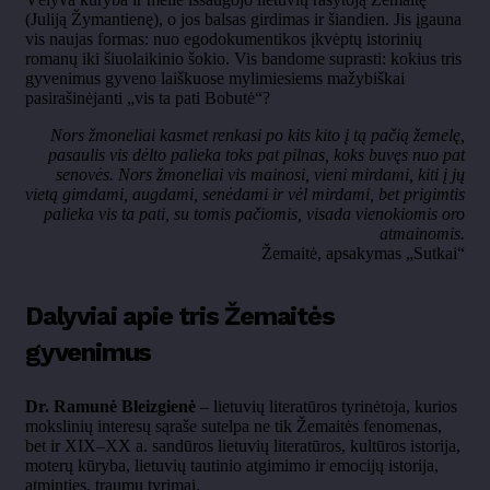
(Juliją Žymantienę), o jos balsas girdimas ir šiandien. Jis įgauna
vis naujas formas: nuo egodokumentikos įkvėptų istorinių
romanų iki šiuolaikinio šokio. Vis bandome suprasti: kokius tris
gyvenimus gyveno laiškuose mylimiesiems mažybiškai
pasirašinėjanti „vis ta pati Bobutė“?
Nors žmoneliai kasmet renkasi po kits kito į tą pačią žemelę,
pasaulis vis dėlto palieka toks pat pilnas, koks buvęs nuo pat
senovės. Nors žmoneliai vis mainosi, vieni mirdami, kiti į jų
vietą gimdami, augdami, senėdami ir vėl mirdami, bet prigimtis
palieka vis ta pati, su tomis pačiomis, visada vienokiomis oro
atmainomis.
Žemaitė, apsakymas „Sutkai“
Dalyviai apie tris Žemaitės
gyvenimus
Dr. Ramunė Bleizgienė
– lietuvių literatūros tyrinėtoja, kurios
mokslinių interesų sąraše sutelpa ne tik Žemaitės fenomenas,
bet ir XIX–XX a. sandūros lietuvių literatūros, kultūros istorija,
moterų kūryba, lietuvių tautinio atgimimo ir emocijų istorija,
atminties, traumų tyrimai.