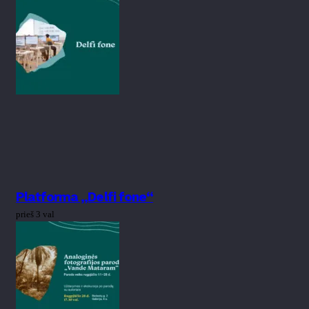
Platforma „Delfi fone“
prieš 3 val