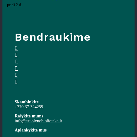
prieš 2 d.
Bendraukime
Skambinkite
+370 37 324259
Rašykite mums
info@azuolynobiblioteka.lt
Aplankykite mus