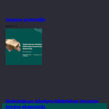
Vasaros protmūšis
prieš 1 d.
Ekskursija po Ąžuolyno bibliotekos Senosios
knygos ekspoziciją