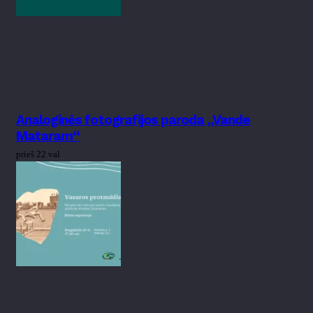
Analoginės fotografijos paroda „Vande
Mataram“
prieš 22 val