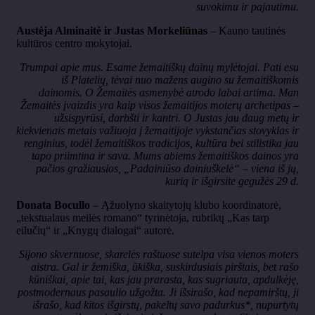
suvokimu ir pajautimu.
Austėja Alminaitė ir Justas Morkeliūnas
– Kauno tautinės
kultūros centro mokytojai.
Trumpai apie mus. Esame žemaitiškų dainų mylėtojai. Pati esu
iš Platelių, tėvai nuo mažens augino su žemaitiškomis
dainomis. O Žemaitės asmenybė atrodo labai artima. Man
Žemaitės įvaizdis yra kaip visos žemaitijos moterų archetipas –
užsispyrūsi, darbšti ir kantri. O Justas jau daug metų ir
kiekvienais metais važiuoja į žemaitijoje vykstančias stovyklas ir
renginius, todėl žemaitiškos tradicijos, kultūra bei stilistika jau
tapo priimtina ir sava. Mums abiems žemaitiškos dainos yra
pačios gražiausios, „Padainiūso dainiuškelė“ – viena iš jų,
kurią ir išgirsite gegužės 29 d.
Donata Bocullo
– Ąžuolyno skaitytojų klubo koordinatorė,
„tekstualaus meilės romano“ tyrinėtoja, rubrikų „Kas tarp
eilučių“ ir „Knygų dialogai“ autorė.
Sijono skvernuose, skarelės raštuose sutelpa visa vienos moters
aistra. Gal ir žemiška, ūkiška, suskirdusiais pirštais, bet rašo
kūniškai, apie tai, kas jau prarasta, kas sugriauta, apdulkėję,
postmodernaus pasaulio užgožta. Ji išsirašo, kad nepamirštų, ji
išrašo, kad kitos išgirstų, pakeltų savo padurkus*, nupurtytų