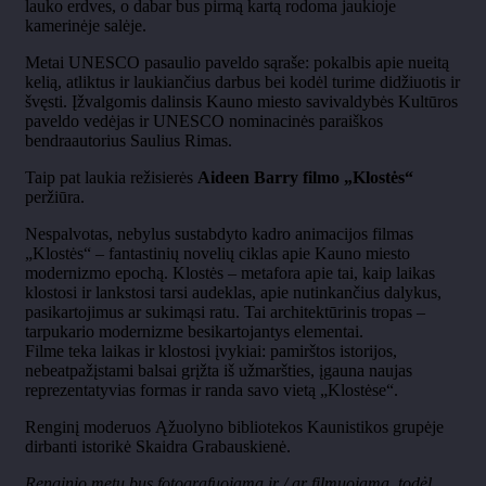
lauko erdves, o dabar bus pirmą kartą rodoma jaukioje
kamerinėje salėje.
Metai UNESCO pasaulio paveldo sąraše: pokalbis apie nueitą
kelią, atliktus ir laukiančius darbus bei kodėl turime didžiuotis ir
švęsti. Įžvalgomis dalinsis Kauno miesto savivaldybės Kultūros
paveldo vedėjas ir UNESCO nominacinės paraiškos
bendraautorius Saulius Rimas.
Taip pat laukia režisierės
Aideen Barry filmo „Klostės“
peržiūra.
Nespalvotas, nebylus sustabdyto kadro animacijos filmas
„Klostės“ – fantastinių novelių ciklas apie Kauno miesto
modernizmo epochą. Klostės – metafora apie tai, kaip laikas
klostosi ir lankstosi tarsi audeklas, apie nutinkančius dalykus,
pasikartojimus ar sukimąsi ratu. Tai architektūrinis tropas –
tarpukario modernizme besikartojantys elementai.
Filme teka laikas ir klostosi įvykiai: pamirštos istorijos,
nebeatpažįstami balsai grįžta iš užmaršties, įgauna naujas
reprezentatyvias formas ir randa savo vietą „Klostėse“.
Renginį moderuos Ąžuolyno bibliotekos Kaunistikos grupėje
dirbanti istorikė Skaidra Grabauskienė.
Renginio metu bus fotografuojama ir / ar filmuojama, todėl