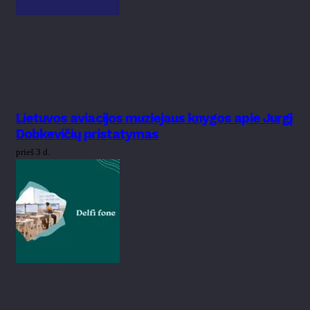
Lietuvos aviacijos muziejaus knygos apie Jurgį
Dobkevičių pristatymas
prieš 3 d.