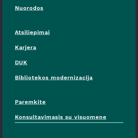
Nuorodos
Atsiliepimai
Karjera
DUK
Bibliotekos modernizacija
Paremkite
Konsultavimasis su visuomene