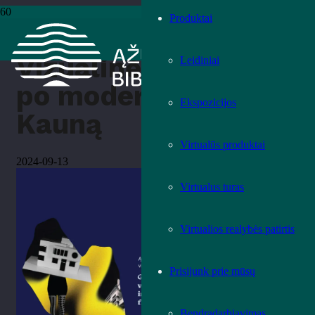
Produktai
Pradžia
›
Renginiai
›
Vizualinė kelionė po modernistinį Kauną
Vizualinė kelionė
Leidiniai
po modernistinį
Ekspozicijos
Kauną
Virtualūs produktai
2024-09-13
Virtualus turas
Virtualios realybės patirtis
Prisijunk prie mūsų
Bendradarbiavimas