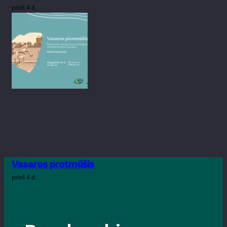
prieš 4 d.
Vasaros protmūšis
prieš 4 d.