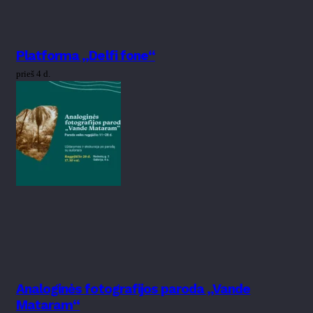
Platforma „Delfi fone“
prieš 4 d.
Analoginės fotografijos paroda „Vande
Mataram“