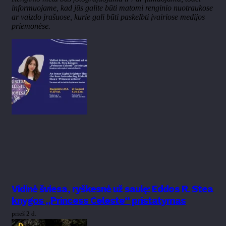
informuojame, kad jūs galite būti matomi renginio nuotraukose
ar vaizdo įrašuose, kurie gali būti paskelbti įvairiose medijos
priemonėse.
Vidinė šviesa, ryškesnė už saulę: Eddos R. Stea
knygos „Princess Celeste“ pristatymas
prieš 2 d.