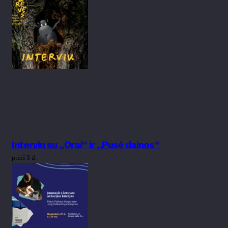
Interviu su „Orai“ ir „Pusė dainos“
prieš 3 d.