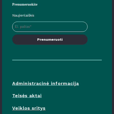
Prenumeruokite
Naujienlaiškis
Prenumeruoti
Administracinė informacija
Teisės aktai
Veiklos sritys