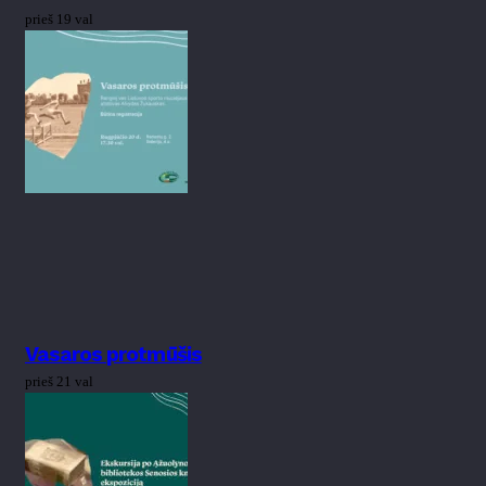
prieš 19 val
Vasaros protmūšis
prieš 21 val