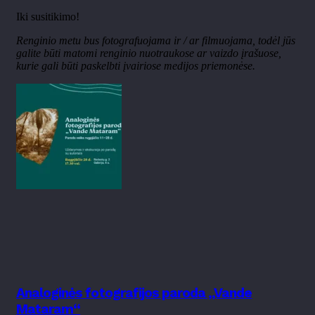
Iki susitikimo!
Renginio metu bus fotografuojama ir / ar filmuojama, todėl jūs
galite būti matomi renginio nuotraukose ar vaizdo įrašuose,
kurie gali būti paskelbti įvairiose medijos priemonėse.
Analoginės fotografijos paroda „Vande
Mataram“