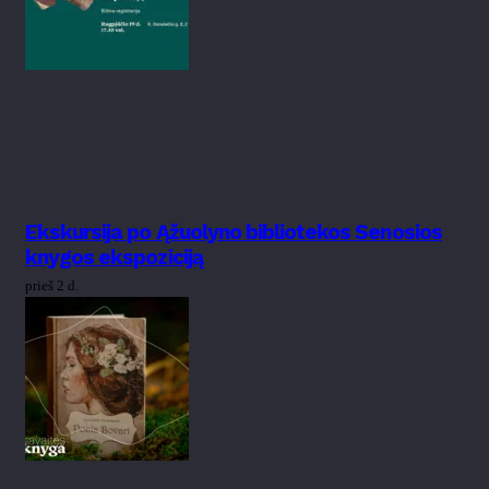
Ekskursija po Ąžuolyno bibliotekos Senosios
knygos ekspoziciją
prieš 2 d.