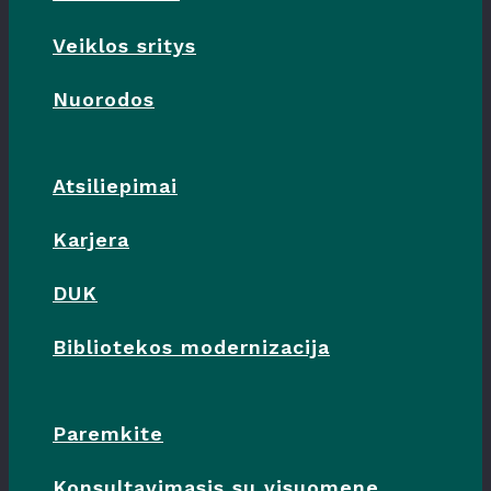
Veiklos sritys
Nuorodos
Atsiliepimai
Karjera
DUK
Bibliotekos modernizacija
Paremkite
Konsultavimasis su visuomene