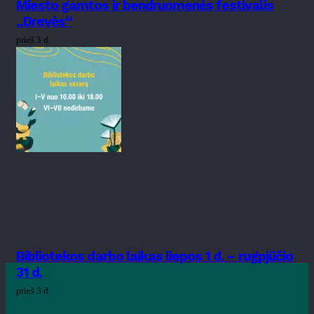
Miesto gamtos ir bendruomenės festivalis
„Drevės“
prieš 3 d.
Bibliotekos darbo laikas liepos 1 d. – rugpjūčio
31 d.
prieš 3 d.