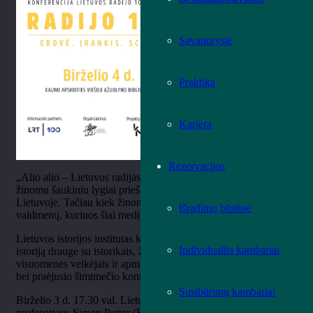
Savanorystė
Praktika
Karjera
Rezervacijos
„Alio alio – Lietuvos radijas – Kaunas“ – šiuo puikiai šiandien
žinomu šaukiniu lygiai prieš šimtą metų prasidėjo radijo istorija
Lietuvoje. Tačiau kiek žinome apie daugybę radijo balsų ir
Išradimų būstinė
vaidmenų, kuriuos šiai medijai buvo skirta atlikti per šimtmetį?
Lietuvos istorijos institutas kviečia apžvelgti Lietuvos radijo
Individualūs kambariai
istoriją drauge su istorikais, žurnalistais, menininkais,
visuomenės veikėjais ir apmąstyti jo reikšmę dabarties pasaulyje
bei praėjusio šimtmečio kontekstuose.
Susibūrimų kambariai
Birželio 3 d. 17.30 val. Lietuvos istorijos institute vyks
profesoriaus Simon Potter (Bristolio universitetas, Jungtinė