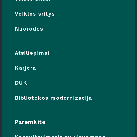
Veiklos sritys
Nuorodos
Atsiliepimai
Karjera
DUK
Bibliotekos modernizacija
Paremkite
Konsultavimasis su visuomene