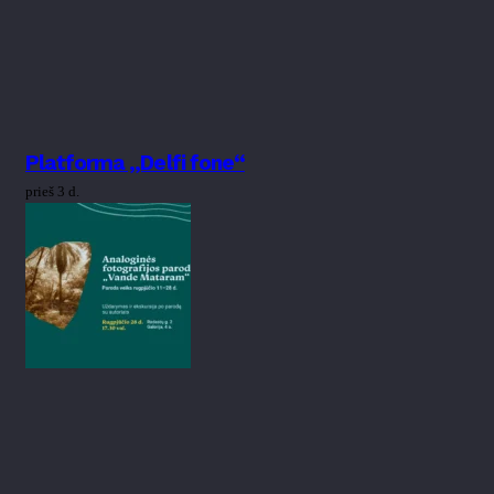
Platforma „Delfi fone“
prieš 3 d.