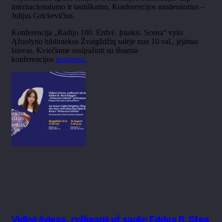
internacionalumo ir tautiškumo. Konferencijos moderatorius –
Julijus Grickevičius.
Konferencija „Radijo 100. Erdvė. Įrankis. Scena“ vyks
Ąžuolyno bibliotekos Žvaigždžių salėje nuo 10 val., įėjimas
laisvas. Kviečiame susipažinti su išsamia
konferencijos
programa
.
Vidinė šviesa, ryškesnė už saulę: Eddos R. Stea