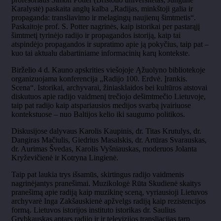
Karalystė) paskaita anglų kalba „Radijas, minkštoji galia ir
propaganda: transliavimo ir melagingų naujienų šimtmetis“.
Paskaitoje prof. S. Potter nagrinės, kaip istorikai per pastarąjį
šimtmetį tyrinėjo radijo ir propagandos istoriją, kaip tai
atspindėjo propagandos ir supratimo apie ją pokyčius, taip pat –
kuo tai aktualu dabartiniame informacinių karų kontekste.
Birželio 4 d. Kauno apskrities viešojoje Ąžuolyno bibliotekoje
organizuojama konferencija „Radijo 100. Erdvė. Įrankis.
Scena“. Istorikai, archyvarai, žiniasklaidos bei kultūros atstovai
diskutuos apie radijo vaidmenį trečiojo dešimtmečio Lietuvoje,
taip pat radijo kaip atspariausios medijos svarbą įvairiuose
kontekstuose – nuo Baltijos kelio iki saugumo politikos.
Diskusijose dalyvaus Karolis Kaupinis, dr. Titas Krutulys, dr.
Dangiras Mačiulis, Giedrius Masalskis, dr. Artūras Svarauskas,
dr. Aurimas Švedas, Karolis Vyšniauskas, moderuos Jolanta
Kryževičienė ir Kotryna Lingienė.
Taip pat laukia trys išsamūs, skirtingus radijo vaidmenis
nagrinėjantys pranešimai. Muzikologė Rūta Skudienė skaitys
pranešimą apie radiją kaip muzikinę sceną, vyriausioji Lietuvos
archyvarė Inga Zakšauskienė apžvelgs radiją kaip rezistencijos
formą. Lietuvos istorijos instituto istorikas dr. Saulius
Grybkauskas aptars radijo ir ir televizijos transliacijas tarp