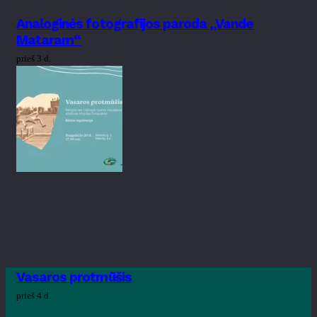
Analoginės fotografijos paroda „Vande
Mataram“
prieš 3 d.
Vasaros protmūšis
prieš 4 d.