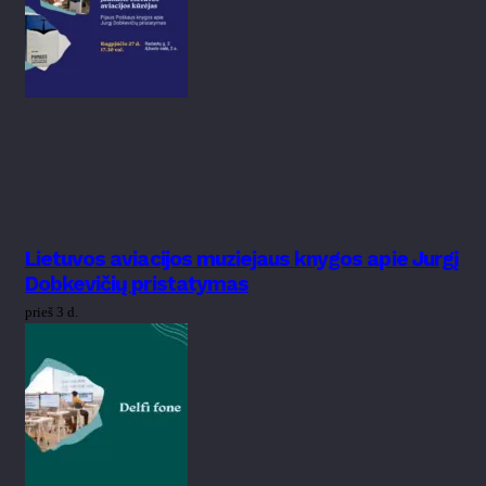
Lietuvos aviacijos muziejaus knygos apie Jurgį
Dobkevičių pristatymas
prieš 3 d.