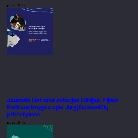
prieš 18 val
Jaunasis Lietuvos aviacijos kūrėjas. Pijaus
Poškaus knygos apie Jurgį Dobkevičių
pristatymas
prieš 19 val