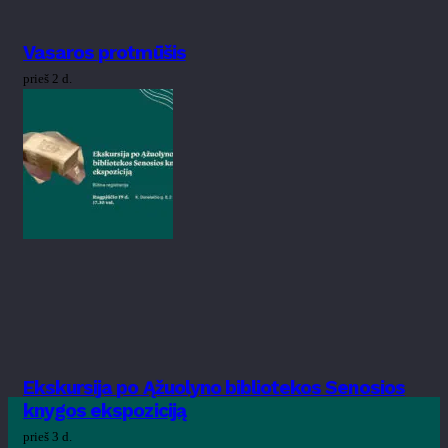
Vasaros protmūšis
prieš 2 d.
Ekskursija po Ąžuolyno bibliotekos Senosios
knygos ekspoziciją
prieš 3 d.