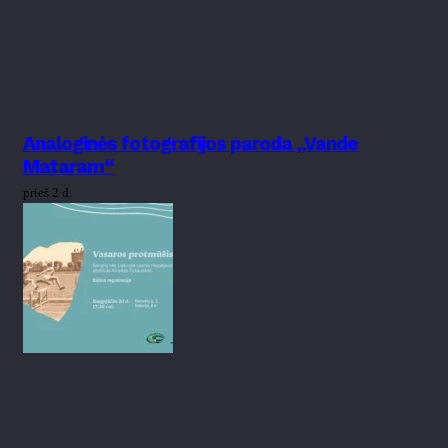
Analoginės fotografijos paroda „Vande
Mataram“
prieš 2 d.