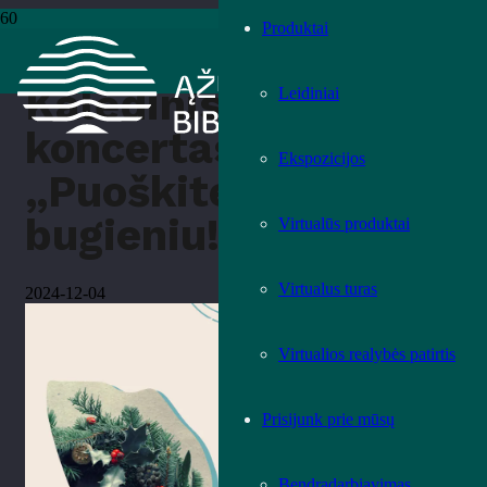
Produktai
Pradžia
›
Renginiai
›
Kalėdinis koncertas „Puoškite sales bugieniu!“
Kalėdinis
Leidiniai
koncertas
Ekspozicijos
„Puoškite sales
bugieniu!“
Virtualūs produktai
Virtualus turas
2024-12-04
Virtualios realybės patirtis
Prisijunk prie mūsų
Bendradarbiavimas