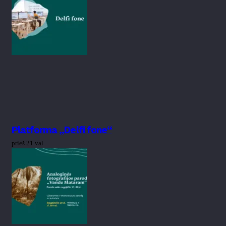
Platforma „Delfi fone“
prieš 21 val