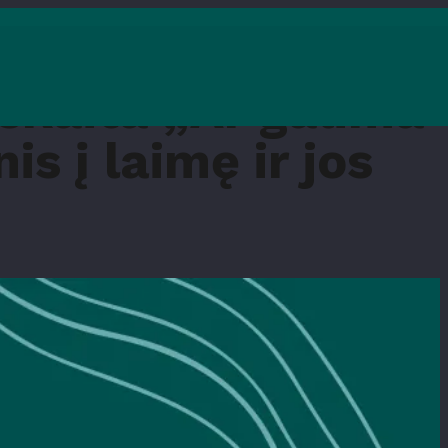
skaita „Ar galima
s į laimę ir jos