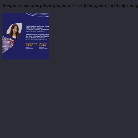
Renginio metu bus fotografuojama ir / ar filmuojama, tod
ėl informuoj