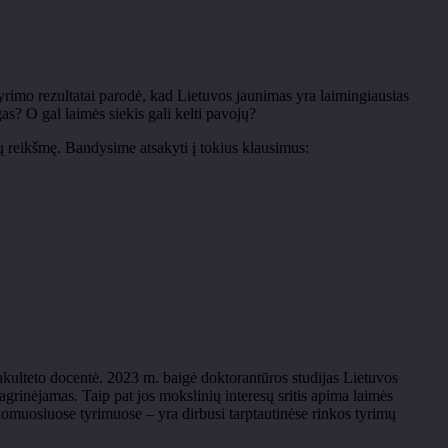
tyrimo rezultatai parodė, kad Lietuvos jaunimas yra laimingiausias
as? O gal laimės siekis gali kelti pavojų?
rimų reikšmę. Bandysime atsakyti į tokius klausimus:
fakulteto docentė. 2023 m. baigė doktorantūros studijas Lietuvos
agrinėjamas. Taip pat jos mokslinių interesų sritis apima laimės
taikomuosiuose tyrimuose
– yra dirbusi tarptautin
ėse rinkos tyrimų