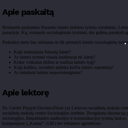
Apie paskaitą
Remiantis paskutinio Pasaulio laimės indekso tyrimo rezultatais, Lietu
pasaulyje. Ką, remiantis sociologiniais tyrimais, dar galima pasakyti a
Paskaitos metu bus siekiama ne tik pristatyti laimės sociologinių tyrimų
Kaip matuojama
žmonių laimė?
Ar laim
ės tyrimai visada analizuoja tik laimę?
Kokie veiksniai didina ar ma
žina laimės lygį?
Kaip kult
ūra, socialinė aplinka keičia laimės supratimą?
Ar siekdami laim
ės nepersistengiame?
Apie lektorę
Dr. Giedrė
Plepytė
-Davidavičienė yra Lietuvos socialinių mokslo centr
socialinių mokslų centro Sociologijos institute. Rengdama disertaciją p
sociologijos, žiniasklaidos auditorijos ir komunikacijos tyrimų laukus
kompanijose (
„Kantar“, GfK) bei reklamos agent
ūrose.