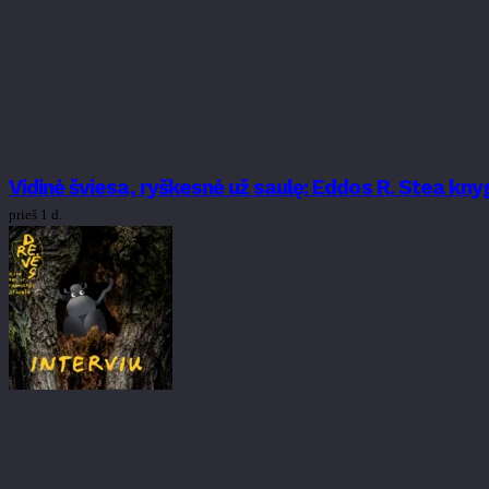
Vidinė šviesa, ryškesnė už saulę: Eddos R. Stea k
prieš 1 d.