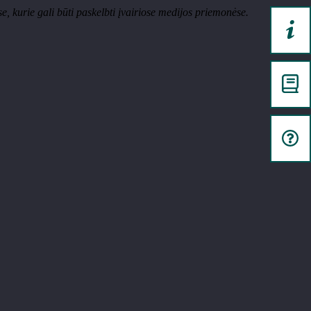
, kurie gali būti paskelbti įvairiose medijos priemonėse.