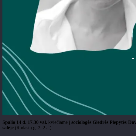
Spalio 14 d. 17.30 val.
kvie
čiame į
sociologės Giedrės
Plepytės
-Dav
salėje
(Radastų g. 2, 2 a.).