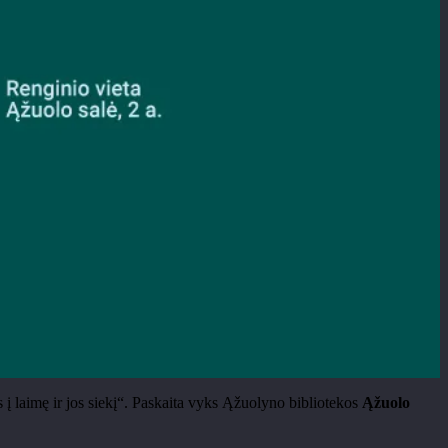
s į laimę ir jos siekį“. Paskaita vyks Ąžuolyno bibliotekos
Ąžuolo