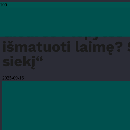
Pradžia
›
Renginiai
›
Giedrės Plepytės-Davidavičienės paskaita „Ar galima išma
Giedrės Plepytės-
išmatuoti laimę? S
siekį“
2025-09-16