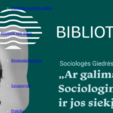
Virtualios realybės patirtis
Prisijunk prie mūsų
Bendradarbiavimas
Savanorystė
Praktika