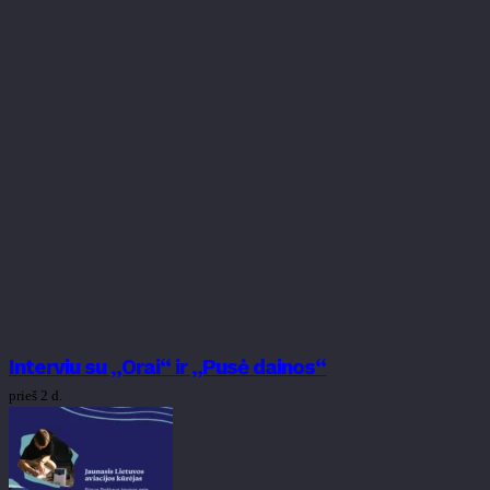
Interviu su „Orai“ ir „Pusė dainos“
prieš 2 d.