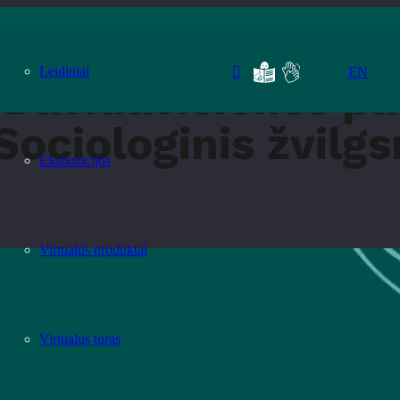
tuoti laimę? Sociologinis žvilgsnis į laimę ir jos siekį“
Leidiniai
EN
Davidavičienės pa
ociologinis žvilgsni
Ekspozicijos
Virtualūs produktai
Virtualus turas