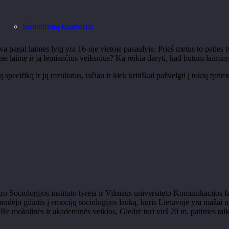
Susibūrimų kambariai
va pagal laimės lygį yra 16-oje vietoje pasaulyje. Prieš metus to paties 
pie laimę ir ją lemiančius veiksnius? Ką reikia daryti, kad būtum laiming
 specifiką ir jų rezultatus, tačiau ir kiek kritiškai pažvelgti į tokių ty
o Sociologijos instituto tyrėja ir Vilniaus universiteto Komunikacijos 
radėjo gilintis į emocijų sociologijos lauką, kuris Lietuvoje yra mažai n
. Be mokslinės ir akademinės veiklos, Giedrė turi virš 20 m. patirties 