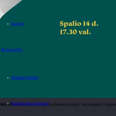
Karjera
Rezervacijos
Išradimų būstinė
Individualūs kambariai
idavičienės
paskaitą
„Ar galima i
šmatuoti laimę? Sociologinis žvilgsni