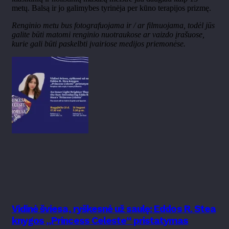
metų. Balsą ir jo galimybes tyrinėja per kūno terapijos prizmę.
Renginio metu bus fotografuojama ir / ar filmuojama, todėl jūs
galite būti matomi renginio nuotraukose ar vaizdo įrašuose,
kurie gali būti paskelbti įvairiose medijos priemonėse.
Vidinė šviesa, ryškesnė už saulę: Eddos R. Stea
knygos „Princess Celeste“ pristatymas