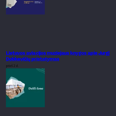
Lietuvos aviacijos muziejaus knygos apie Jurgį
Dobkevičių pristatymas
prieš 2 d.