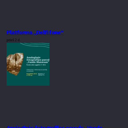
Platforma „Delfi fone“
prieš 2 d.
Analoginės fotografijos paroda „Vande