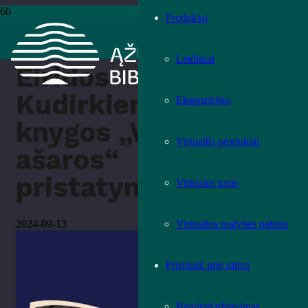
Produktai
Pradžia
›
Renginiai
›
Eiridos Kudirkienės knygos „Vilkės ašaros“
pristatymas
Leidiniai
Eiridos
Kudirkienės
Ekspozicijos
knygos „Vilkės
Virtualūs produktai
ašaros“
pristatymas
Virtualus turas
Virtualios realybės patirtis
2024-09-13
Prisijunk prie mūsų
Bendradarbiavimas