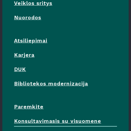
Veiklos sritys
Nuorodos
Atsiliepimai
Karjera
DUK
Bibliotekos modernizacija
Paremkite
Konsultavimasis su visuomene