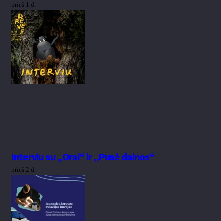
prieš 1 d.
Interviu su „Orai“ ir „Pusė dainos“
prieš 2 d.