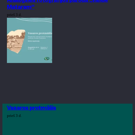
Mataram“
prieš 3 d.
Vasaros protmūšis
prieš 3 d.