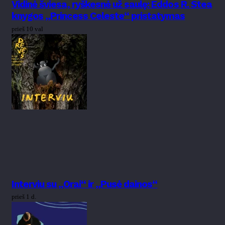
Vidinė šviesa, ryškesnė už saulę: Eddos R. Stea
knygos „Princess Celeste“ pristatymas
prieš 10 val
Interviu su „Orai“ ir „Pusė dainos“
prieš 1 d.