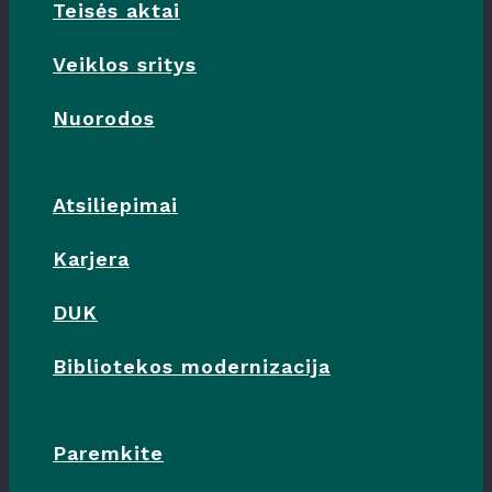
Teisės aktai
Veiklos sritys
Nuorodos
Atsiliepimai
Karjera
DUK
Bibliotekos modernizacija
Paremkite