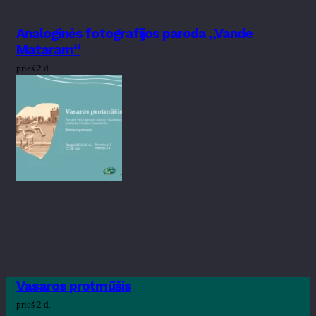
Analoginės fotografijos paroda „Vande
Mataram“
prieš 2 d.
Vasaros protmūšis
prieš 2 d.