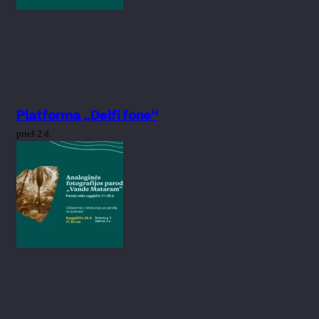
Platforma „Delfi fone“
prieš 2 d.