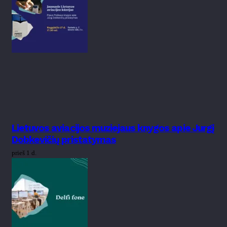
Lietuvos aviacijos muziejaus knygos apie Jurgį
Dobkevičių pristatymas
prieš 1 d.