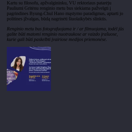
Kartu su filosofu, apžvalgininku, VU rektoriaus patarėju
Pauliumi
Gritėnu
renginio metu bus siekiama pažvelgti į
pagrindines Byung-
Chul
Hano
mąstymo paradigmas, aptarti jo
politines įžvalgas, būdą nagrinėti
šiuolaikybės
slinktis.
Renginio metu bus fotografuojama ir / ar filmuojama, todėl jūs
galite būti matomi renginio nuotraukose ar vaizdo įrašuose,
kurie gali būti paskelbti įvairiose medijos priemonėse.