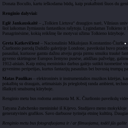
Donata
Bocullo
, kartu ieškodama būdų, kaip prakalbinti šiuos du genia
Renginio dalyviai:
Eglė Jankauskaitė
– „Tolkien Lietuva“ draugijos nar
ė, Vilniaus uni
šiol laikomas žymiausiu fantastikos rašytoju. Lygindamas
Tolkieno
ir 
Panagrinėsime, kokią reikšmę šie motyvai užima
Tolkieno
kūryboje.
Greta
Katkevičienė
– Nacionalinio Mikalojaus Konstantino
Čiurlion
Čiurlionio parodą
Dalidžo
galerijoje Londone, paveikslai buvo pradėti
pasauliai, kuriuose gamta dažnu atveju groja pirmu smuiku traukė fant
gyveno skirtingose Europos žemyno pusėse, atidžiau pažvelgę, galime 
1912-aisiais. Kaip mūsų menininko darbus galėjo sutikti tuometinė vis
gyvenimo peripetijas, kurtus fantazijų pasaulius bei buvusią trumpą 
Matas Paulikas
– elektronin
ės ir
instrumentalios
muzikos kūrėjas, kar
pokalbių su draugais, artimaisiais jis prieglobstį randa ambient, techn
išlaikyti smalsumą kūryboje.
Renginio metu bus rodoma animuota M. K.
Čiurlionio paveikslų vide
Tatyana
Zubchenko
menininkė iš Kijevo. Studijavo meno mokykloje ir
generatyvinės
grafikos. Savo darbuose tyrinėja etninę kultūrą.
Daugia
Renginio metu bus fotografuojama ir / ar filmuojama, todėl jūs galite