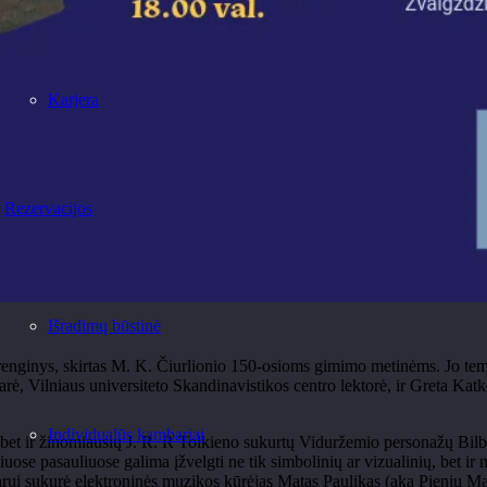
Karjera
Rezervacijos
Išradimų būstinė
 renginys, skirtas M. K. Čiurlionio 150-osioms gimimo metinėms. Jo te
ar
ė, Vilniaus universiteto Skandinavistikos centro lektorė, ir Greta
Katk
Individualūs kambariai
bet ir žinomiausių J. R. R
Tolkieno
sukurtų Viduržemio personažų Bilb
uose pasauliuose galima įžvelgti ne tik simbolinių ar vizualinių, bet ir
arui
sukurė
elektroninės muzikos kūrėjas Matas Paulikas (aka Pienių Mat