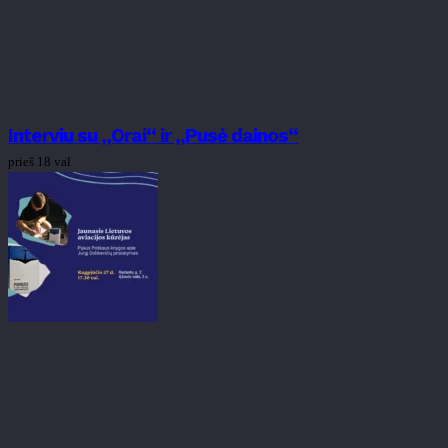
Interviu su „Orai“ ir „Pusė dainos“
prieš 18 val