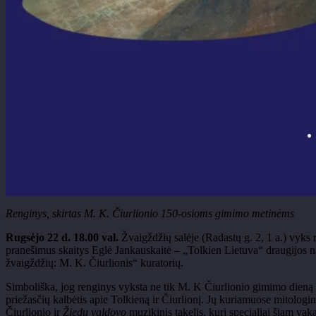
Renginys, skirtas M. K.
Čiurlionio 150-osioms gimimo metinėms
Rugsėjo 22 d. 18.00 val.
Žvaigždžių salėje (Radastų g. 2, 1 a.) vyks
pranešimus skaitys Eglė Jankauskaitė
– „Tolkien Lietuva“ draugijos n
žvaigždžių: M. K. Čiurlionis“ kuratorių.
Simboliška, jog renginys vyksta ne tik M. K Čiurlionio gimimo dieną 
priežasčių kalbėtis apie
Tolkieną
ir Čiurlionį. Jų kuriamuose mitologini
Čiurlionio ir
Žiedų valdovo
muzikinis takelis, kurį specialiai šiam vak