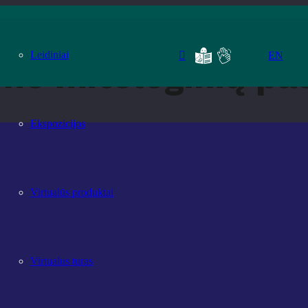
Leidiniai
EN
ieno mitologinių pa
Ekspozicijos
Virtualūs produktai
Virtualus turas