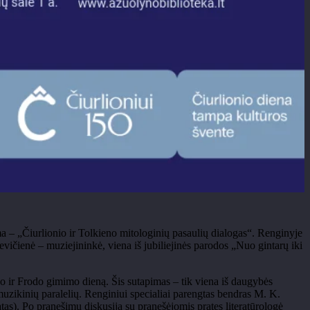
ma
– „
Čiurlionio ir
Tolkieno
mitologinių pasaulių dialogas“. Renginyje
evičienė
– muziejinink
ė, viena iš jubiliejinės parodos
„Nuo gintar
ų iki
o ir Frodo gimimo dieną. Šis sutapimas
– tik viena i
š daugybės
 muzikinių paralelių. Renginiui specialiai parengtas bendras M. K.
as). Po pranešimų diskusiją su pranešėjomis pratęs literatūrologė