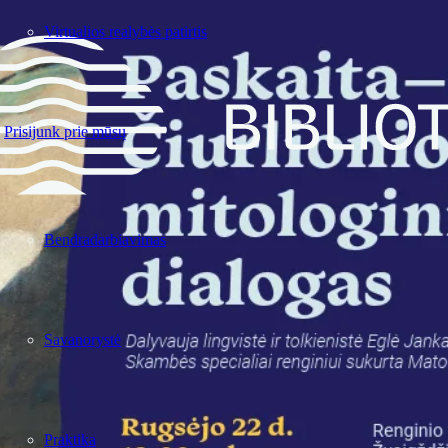
Virtualios realybės patirtis
Prisijunk prie mūsų
Bendradarbiavimas
Savanorystė
Praktika