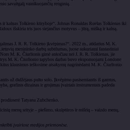
enio savaitgalį vainikuojančių renginių.
s ir kalnas
Tolkieno
kūryboje“. Johnas Ronaldas Ruelas
Tolkienas
iki
Ridoux
išskiria tris juos siejančius motyvus
– j
ūrą, mišką ir kalną.
 galimas J. R. R.
Tolkieno
įkvėpimas?
“
. 2022 m., atidarius M. K.
Lietuvių menininko darbų subtilumas, juose sukuriami fantastiniai
. Nors M. K. Čiurlionis gimė anksčiau nei J. R. R.
Tolkienas
, jie
ad trys M. K. Čiurlionio tapybos darbai buvo eksponuojami Londone
ir kitus klausimus ieškosime atsakymų nagrinėdami M. K. Čiurlionio
dantis už
didžėjaus
pulto solo. Įkvėpimo pasisemiantis iš gamtos,
yba, grafinis dizainas ir grojimas įvairiais instrumentais padeda
o prodiuserė Tatyana
Zubchenko
.
icinių menų srityje
– pie
šimo, skulptūros ir mišrių
– vaizdo men
ų,
askelbti įvairiose medijos priemonėse.