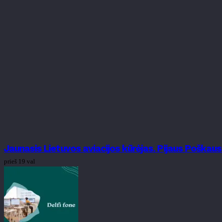
Jaunasis Lietuvos aviacijos kūrėjas. Pijaus Poškau
prieš 19 val