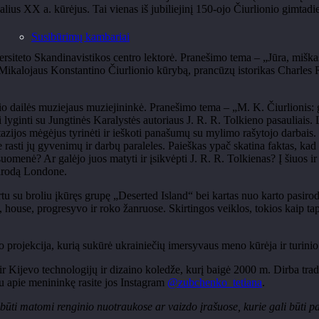
lius XX a. kūrėjus. Tai vienas iš jubiliejinį 150-ojo Čiurlionio gimtadi
Susibūrimų kambariai
versiteto Skandinavistikos centro lektorė. Pranešimo tema
– „J
ūra, miška
Mikalojaus Konstantino Čiurlionio kūrybą, prancūzų istorikas Charles
io dailės muziejaus muziejininkė. Pranešimo tema
– „M. K.
Čiurlionis:
 lyginti su Jungtinės Karalystės autoriaus J. R. R.
Tolkieno
pasauliais. 
azijos mėgėjus tyrinėti ir ieškoti panašumų su mylimo rašytojo darbais
rasti jų gyvenimų ir darbų paraleles. Paieškas ypač skatina faktas, k
uomenė? Ar galėjo juos matyti ir įsikvėpti J. R. R.
Tolkienas
? Į šiuos 
parodą Londone.
tu su broliu įkūręs grupę
„
Deserted Island
“
bei kartas nuo karto pasiro
o, house,
progresyvo
ir roko žanruose. Skirtingos veiklos, tokios kaip tap
o projekcija, kurią sukūrė ukrainiečių
imersyvaus
meno kūrėja ir turini
 Kijevo technologijų ir dizaino koledže, kurį baigė 2000 m. Dirba trad
u apie meninink
ę rasite jos Instagram
@zubchenko_tetiana
.
 būti matomi renginio nuotraukose ar vaizdo įrašuose, kurie gali būti p