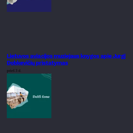
Lietuvos aviacijos muziejaus knygos apie Jurgį
Dobkevičių pristatymas
prieš 3 d.