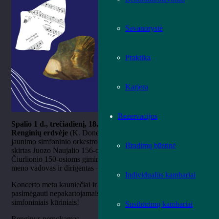
Savanorystė
Praktika
Karjera
Rezervacijos
Spalio 1 d., tre
čiadienį, 18.00 val.
Ąžuolyno bibliotekos
Renginių erdvėje
(K. Donelaičio g. 8, 3 a.) skambės Kauno
jaunimo simfoninio orkestro
„Da Capo Al Fine“ koncertas,
Išradimų būstinė
skirtas Juozo Naujalio 156-osioms ir Mikalojaus Konstantino
Čiurlionio 150-osioms gimimo metinėms pažymėti. Orkestro
meno vadovas ir dirigentas
– Domininkas Rama
šauskas.
Individualūs kambariai
Koncerto metu kauniečiai ir miesto svečiai kviečiami
pasimėgauti nepakartojamais J. Naujalio ir M. K. Čiurlionio
simfoniniais kūriniais!
Susibūrimų kambariai
Renginys nemokamas.