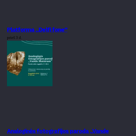
Platforma „Delfi fone“
prieš 3 d.
Analoginės fotografijos paroda „Vande