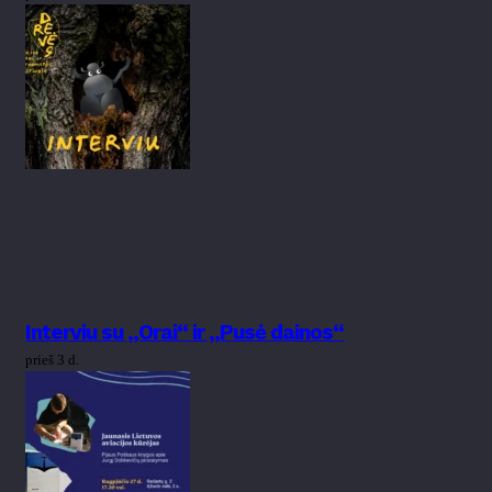
Interviu su „Orai“ ir „Pusė dainos“
prieš 3 d.