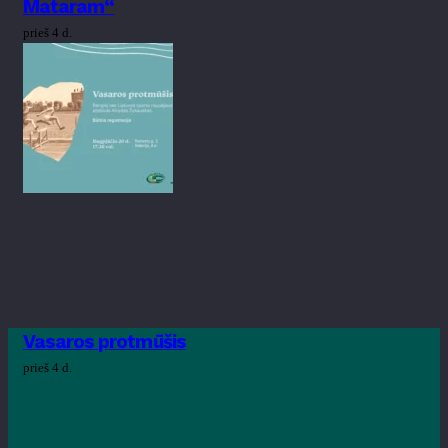
Mataram“
prieš 4 d.
Vasaros protmūšis
prieš 4 d.