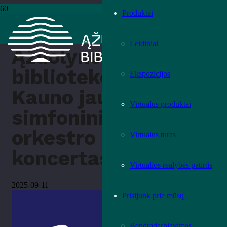
Produktai
Pradžia
›
Renginiai
›
Ąžuolyno bibliotekoje – Kauno jaunimo
simfoninio orkestro koncertas
Leidiniai
Ąžuolyno
bibliotekoje –
Ekspozicijos
Kauno jaunimo
Virtualūs produktai
simfoninio
orkestro
Virtualus turas
koncertas
Virtualios realybės patirtis
2025-09-11
Prisijunk prie mūsų
Bendradarbiavimas