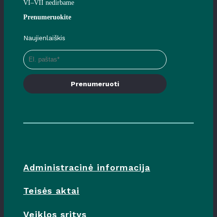
VI–VII nedirbame
Prenumeruokite
Naujienlaiškis
Prenumeruoti
Administracinė informacija
Teisės aktai
Veiklos sritys