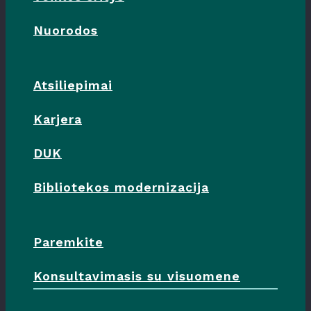
Nuorodos
Atsiliepimai
Karjera
DUK
Bibliotekos modernizacija
Paremkite
Konsultavimasis su visuomene