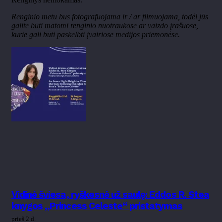
Renginio metu bus fotografuojama ir / ar filmuojama, todėl jūs
galite būti matomi renginio nuotraukose ar vaizdo įrašuose,
kurie gali būti paskelbti įvairiose medijos priemonėse.
Vidinė šviesa, ryškesnė už saulę: Eddos R. Stea
knygos „Princess Celeste“ pristatymas
prieš 2 d.