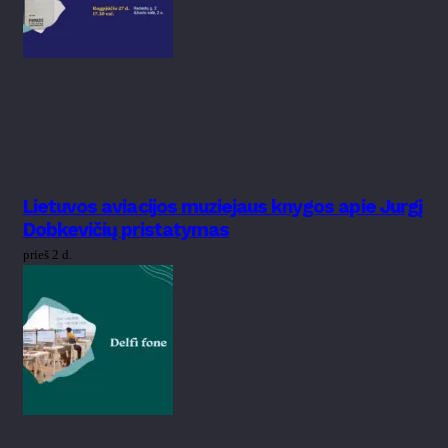
Lietuvos aviacijos muziejaus knygos apie Jurgį
Dobkevičių pristatymas
prieš 2 d.