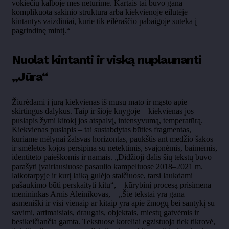
vokiečių kalboje mes neturime. Kartais tai buvo gana
komplikuota sakinio struktūra arba kiekvienoje eilutėje
kintantys vaizdiniai, kurie tik eilėraščio pabaigoje suteka į
pagrindinę mintį.“
Nuolat kintanti ir viską nuplaunanti
„Jūra“
Žiūrėdami į jūrą kiekvienas iš mūsų mato ir mąsto apie
skirtingus dalykus. Taip ir šioje knygoje – kiekvienas jos
puslapis žymi kitokį jos atspalvį, intensyvumą, temperatūrą.
Kiekvienas puslapis – tai sustabdytas būties fragmentas,
kuriame mėlynai žalsvas horizontas, paukštis ant medžio šakos
ir smėlėtos kojos persipina su netektimis, svajonėmis, baimėmis,
identiteto paieškomis ir namais. „Didžioji dalis šių tekstų buvo
parašyti įvairiausiuose pasaulio kampeliuose 2018–2021 m.
laikotarpyje ir kurį laiką gulėjo stalčiuose, tarsi laukdami
pašaukimo būti perskaityti kitų“, – kūrybinį procesą prisimena
menininkas Arnis Aleinikovas, – „Šie tekstai yra gana
asmeniški ir visi vienaip ar kitaip yra apie žmogų bei santykį su
savimi, artimaisiais, draugais, objektais, miestų gatvėmis ir
besikeičiančia gamta. Tekstuose koreliai egzistuoja tiek tikrovė,