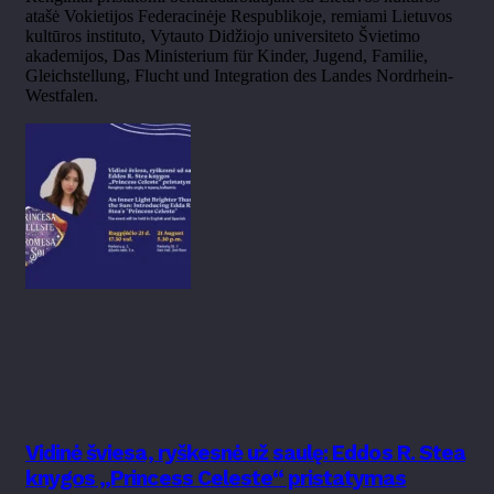
atašė Vokietijos Federacinėje Respublikoje, remiami Lietuvos
kultūros instituto, Vytauto Didžiojo universiteto Švietimo
akademijos, Das Ministerium für Kinder, Jugend, Familie,
Gleichstellung, Flucht und Integration des Landes Nordrhein-
Westfalen.
Vidinė šviesa, ryškesnė už saulę: Eddos R. Stea
knygos „Princess Celeste“ pristatymas