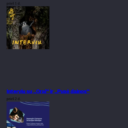
prieš 1 d.
Interviu su „Orai“ ir „Pusė dainos“
prieš 2 d.