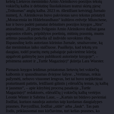
keletą Lietuvos menininko Arnio Aleinikovo poezijos tekstų
vokiečių kalba ir debiutinę šiuolaikiniam teatrui skirtą pjesę
„Trūkumas“ anglų kalba. 2023 m. išleidžiant ketvirtąjį žurnalo
numerį, A. Aleinikovas buvo pakviestas savo tekstus pristatyti
„Monacensia im Hildebrandhaus“ kultūros erdvėje Miunchene,
kur ir buvo padėti pamatai debiutinės poezijos knygos „Jūra“
atsiradimui. „Iš pirmo žvilgsnio Arnio Aleinikovo dažnai gana
paprastos eilutės, pripildytos poetinių, mitinių prasmių, mums
artimus pasaulius perkelia už individo suvokimo ribų.
Išspausdinę kelis autoriaus kūrinius žurnale, smalsavome, ką
dar menininkas laiko stalčiuose. Paaiškėjo, kad tekstų yra
daugiau, todėl praeitų metų pabaigoje pakvietėme kūrėją
apgalvoti galimybę juos publikuoti autorinėje knygoje“, –
prisimena autorė ir „Turtle Magazin(e)“ įkūrėja Lara Wuester.
Pirmasis knygos leidimas pristatomas lietuvių bei vokiečių
kalbomis ir spausdinamas dviejose šalyse. „Vertimas, reikia
pažymėti, nebuvo visuomet lengvas, bet tai buvo neįtikėtinai
praturtinanti patirtis, leidžianti gilintis į eilėraščių temas, jų kalbą
ir jausmus“, – apie kūrybinį procesą pasakoja „Turtle
Magazin(e)“ redaktorės, eilėraščių į vokiečių kalbą vertėjos
Leonie Winter ir Sabrina Laue, – „Kartais tai būdavo pavieniai
žodžiai, kuriuos naudoja autorius taip kurdamas daugialypes
prasmes. Pavyzdžiui, žodžiai „siūlė“ arba „šauk“. Tas pats
žodis, priklausomai nuo kirčiavimo, turi kelias prasmes, ko