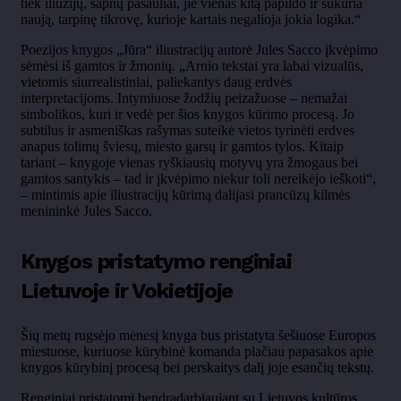
tiek iliuzijų, sapnų pasauliai, jie vienas kitą papildo ir sukuria
naują, tarpinę tikrovę, kurioje kartais negalioja jokia logika.“
Poezijos knygos „Jūra“ iliustracijų autorė Jules Sacco įkvėpimo
sėmėsi iš gamtos ir žmonių. „Arnio tekstai yra labai vizualūs,
vietomis siurrealistiniai, paliekantys daug erdvės
interpretacijoms. Intymiuose žodžių peizažuose – nemažai
simbolikos, kuri ir vedė per šios knygos kūrimo procesą. Jo
subtilus ir asmeniškas rašymas suteikė vietos tyrinėti erdves
anapus tolimų šviesų, miesto garsų ir gamtos tylos. Kitaip
tariant – knygoje vienas ryškiausių motyvų yra žmogaus bei
gamtos santykis – tad ir įkvėpimo niekur toli nereikėjo ieškoti“,
– mintimis apie iliustracijų kūrimą dalijasi prancūzų kilmės
menininkė Jules Sacco.
Knygos pristatymo renginiai
Lietuvoje ir Vokietijoje
Šių metų rugsėjo mėnesį knyga bus pristatyta šešiuose Europos
miestuose, kuriuose kūrybinė komanda plačiau papasakos apie
knygos kūrybinį procesą bei perskaitys dalį joje esančių tekstų.
Renginiai pristatomi bendradarbiaujant su Lietuvos kultūros