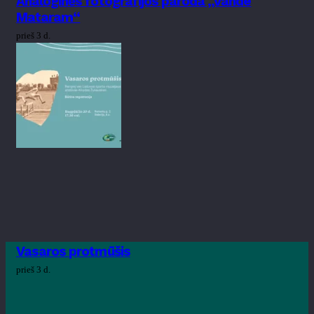
Analoginės fotografijos paroda „Vande
Mataram“
prieš 3 d.
Vasaros protmūšis
prieš 3 d.