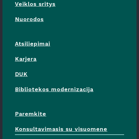
Veiklos sritys
Nuorodos
Atsiliepimai
Karjera
DUK
Bibliotekos modernizacija
Paremkite
Konsultavimasis su visuomene