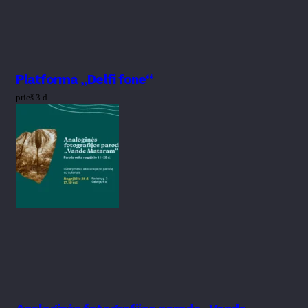
Platforma „Delfi fone“
prieš 3 d.