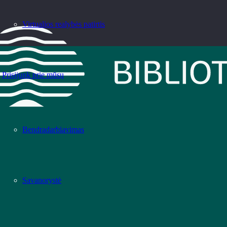
Virtualios realybės patirtis
Prisijunk prie mūsų
Bendradarbiavimas
Savanorystė