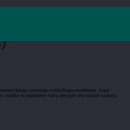
)“
iesime šeimas į turiningus ir kūrybingus susitikimus. Tegul
 susitikti su populiariais vaikų rašytojais arba klausyti paskaitų