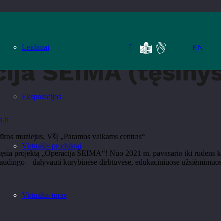
Leidiniai
EN
ija ŠEIMA (tęsinys
Ekspozicijos
.lt
atūros muziejus, VšĮ „Paramos vaikams centras“
Virtualūs produktai
 tęsia projektą „Operacija ŠEIMA“! Nuo 2021 m. pavasario iki rudens kv
r naudingo – dalyvauti kūrybinėse dirbtuvėse, edukaciniuose užsiėmimuose,
Virtualus turas