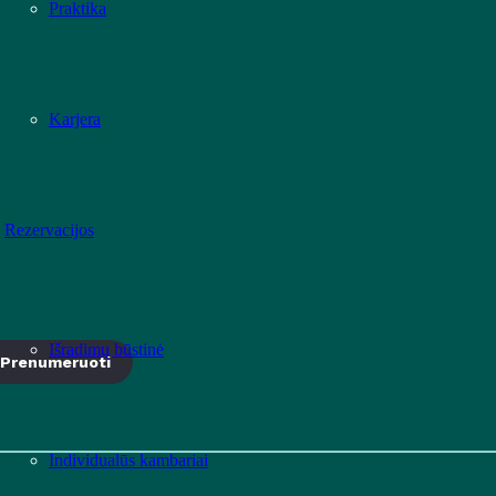
Praktika
Karjera
Rezervacijos
Išradimų būstinė
Prenumeruoti
Individualūs kambariai