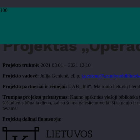
Pradžia
›
Projektas „Operacija ŠEIMA (tęsinys)“
Projektas „Operac
Projekto trukmė:
2021 03 01 – 2021 12 10
Projekto vadovė:
Julija Genienė, el. p.
j.geniene@azuolynobiblioteka
Projekto partneriai ir rėmėjai:
UAB „Init“, Maironio lietuvių liter
Trumpas projekto pristatymas:
Kauno apskrities viešoji biblioteka
šeštadienis būna ta diena, kai su šeima galėsite nuveikti šį tą naujo i
tėvams!
Projektą dalinai finansuoja: