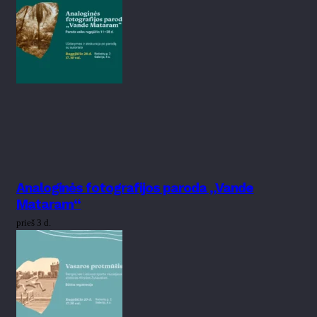
Analoginės fotografijos paroda „Vande
Mataram“
prieš 3 d.