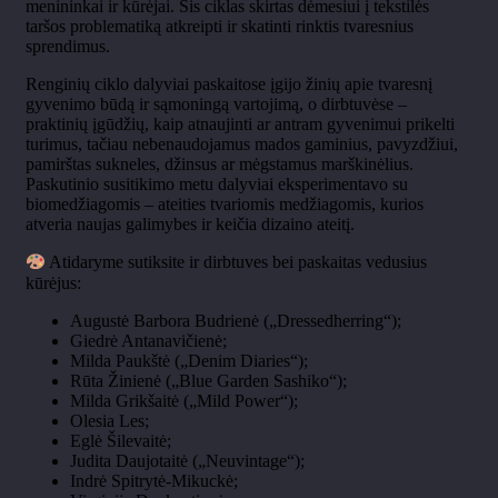
menininkai ir kūrėjai. Šis ciklas skirtas dėmesiui į tekstilės
taršos problematiką atkreipti ir skatinti rinktis tvaresnius
sprendimus.
Renginių ciklo dalyviai paskaitose įgijo žinių apie tvaresnį
gyvenimo būdą ir sąmoningą vartojimą, o dirbtuvėse
–
praktini
ų įgūdžių, kaip atnaujinti ar antram gyvenimui prikelti
turimus, tačiau nebenaudojamus mados gaminius, pavyzdžiui,
pamirštas sukneles, džinsus ar mėgstamus marškinėlius.
Paskutinio susitikimo metu dalyviai eksperimentavo su
biomedžiagomis
– ateities tvariomis med
žiagomis, kurios
atveria naujas galimybes ir keičia dizaino ateitį.
Atidaryme sutiksite ir dirbtuves bei paskaitas vedusius
k
ūrėjus:
Augustė Barbora Budrienė (
„
Dressedherring
“);
Giedr
ė Antanavičienė;
Milda Paukštė (
„Denim Diaries“);
R
ūta
Žinienė
(
„Blue Garden
Sashiko
“);
Milda
Grik
šaitė
(
„Mild Power“);
Olesia
Les;
Egl
ė
Šilevaitė
;
Judita Daujotaitė (
„
Neuvintage
“);
Indr
ė
Spitrytė-Mikuckė
;