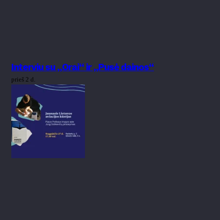
Interviu su „Orai“ ir „Pusė dainos“
prieš 2 d.