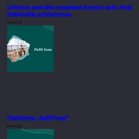
Lietuvos aviacijos muziejaus knygos apie Jurgį
Dobkevičių pristatymas
prieš 2 d.
Platforma „Delfi fone“
prieš 3 d.