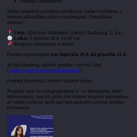
Virginija Daukantienė.
Jaukia atmosfera pasir
ūpins muzikantas Tadas Greičiūnas, o
skaniais užkandžiais pakvies pasimėgauti
„Pranci
škaus
malūnas“
.
Vieta
:
Ąžuolyno bibliotekos Galerija (Radastų g. 2, 4 a.)
Laikas
: Lapkri
čio 29 d. 16.00 val.
Renginys nemokamas ir atviras.
Paroda eksponuojama
nuo lapkri
čio 29 d. iki gruodžio 12 d.
Jei kils klausimų, rašykite projekto vadovei Linai
(
l.audzeviciute@azuolynobiblioteka.lt
).
Projektą finansuoja Lietuvos kultūros taryba.
Renginio metu bus fotografuojama ir / ar filmuojama, todėl
informuojame, kad jūs galite būti matomi renginio nuotraukose
ar vaizdo įrašuose, kurie gali būti paskelbti įvairiose medijos
priemonėse.