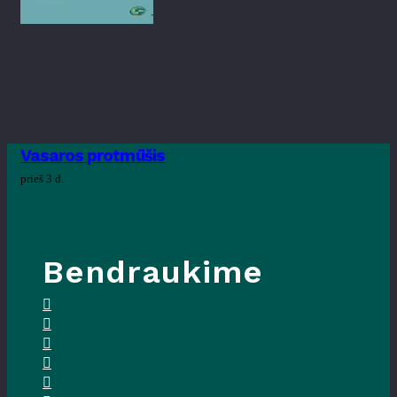
Vasaros protmūšis
prieš 3 d.
Bendraukime