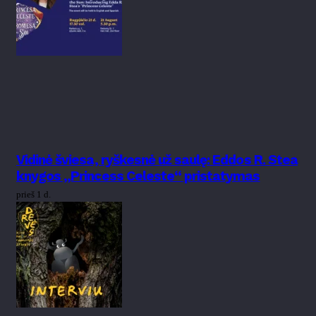
Vidinė šviesa, ryškesnė už saulę: Eddos R. Stea
knygos „Princess Celeste“ pristatymas
prieš 1 d.