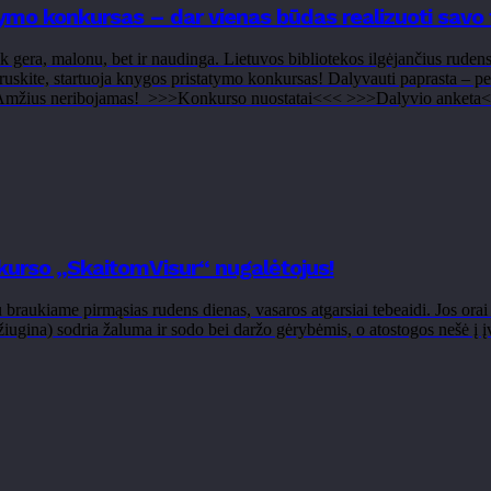
ymo konkursas – dar vienas būdas realizuoti savo 
tik gera, malonu, bet ir naudinga. Lietuvos bibliotekos ilgėjančius ruden
kruskite, startuoja knygos pristatymo konkursas! Dalyvauti paprasta – pers
. Amžius neribojamas! >>>Konkurso nuostatai<<< >>>Dalyvio anketa<
urso „SkaitomVisur“ nugalėtojus!
braukiame pirmąsias rudens dienas, vasaros atgarsiai tebeaidi. Jos orai m
džiugina) sodria žaluma ir sodo bei daržo gėrybėmis, o atostogos nešė į įv