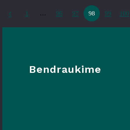
1
…
96
97
98
99
100
Bendraukime