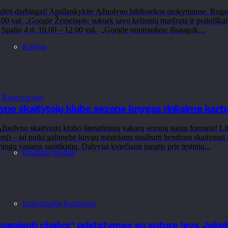
dėti darbingai! Apsilankykite Ąžuolyno bibliotekos mokymuose. Rugsėj
00 val. „Google Žemėlapis: sukurk savo kelionių maršrutą ir praktiškai
 Spalio 4 d. 10.00 – 12.00 val. „Google nuotraukos: išsaugok,...
Karjera
Rezervacijos
no skaitytojų klubo sezone knygas rinksime kart
žuolyno skaitytojų klubo literatūrinių vakarų sezoną nauju formatu! Lit
ienį) – tai puiki galimybė knygų mėgėjams susiburti bendram skaitymui ir 
ingų vasaros susitikimų. Dalyviai kviečiami jungtis prie tęstinių...
Išradimų būstinė
Individualūs kambariai
vepianti chalva“ pristatymas su autore Ieva Jak