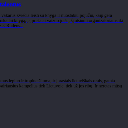
talentus
s vakarus kviečia leisti su knyga ir nuostabiu pojūčiu, kaip gera
kaitai knygą, ją pristatai vaizdo įrašu, šį atsiunti organizatoriams iki
<< Rudens...
us lepino ir tropine šiluma, ir įprastais lietuviškais orais, gamta
airiausius kampelius tiek Lietuvoje, tiek už jos ribų. Ir neretas mūsų