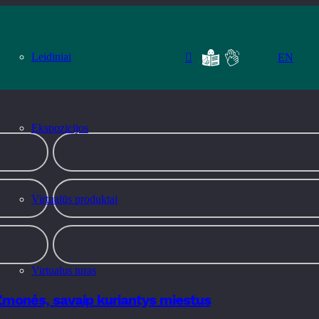
Leidiniai
EN
Ekspozicijos
LITERATŪRA
PARODOS
Virtualūs produktai
VAIKAMS
Virtualus turas
monės, savaip kuriantys miestus