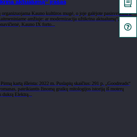
ikrina aktualumą“ įrašas
ganizuojama Kauno kultūros mugė, o joje galėjote pasisveikinti ir
aitmeniniame amžiuje: ar modernizacija užtikrina aktualumą“, kurioje
navičienė, Kauno IX forto...
 Pirmą kartą išleista: 2022 m. Puslapių skaičius: 291 p. „Goodreads“
 romanas, pateikiantis žinomą graikų mitologijos istoriją iš moterų
s dukrą Elektrą...