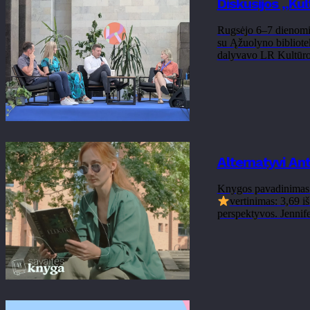
Diskusijos „Ku
Rugsėjo 6–7 dienomis
su Ąžuolyno bibliote
dalyvavo LR Kultūros
Alternatyvi Ant
Knygos pavadinimas: „
vertinimas: 3,69 i
perspektyvos. Jennifer