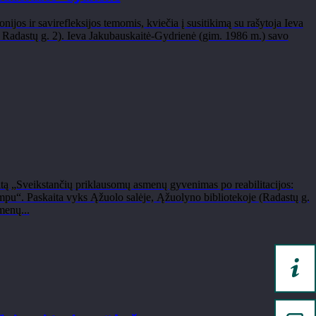
onijos ir savirefleksijos temomis, kviečia į susitikimą su rašytoja Ieva
, Radastų g. 2). Ieva Jakubauskaitė-Gydrienė (gim. 1986 m.) savo
itą „Sveikstančių priklausomų asmenų gyvenimas po reabilitacijos:
pu“. Paskaita vyks Ąžuolo salėje, Ąžuolyno bibliotekoje (Radastų g.
menų...