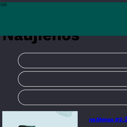
Pradžia
›
Naujienos
Naujienos
KITA
MOKYMAI IR EDUKACIJOS
RENGINIAI
ne.Menas #2: Ž