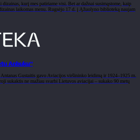
tai dizainas, kurį mes patiriame visi. Bet ar dažnai susimąstome, kaip
sas dizainas laikomas menu. Rugsėjo 17 d. į Ąžuolyno biblioteką naujam
lėtu Anbuku“
nį Antanas Gustaitis gavo Aviacijos viršininko leidimą ir 1924–1925 m.
ji sukaktis ne mažiau svarbi Lietuvos aviacijai – sukako 90 metų