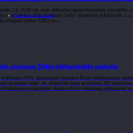
alio 1 d. 18.00 val. visus, ieškančius naujų literatūrinių vėjų meilės, ir
ne ir jos knygos „Oda, kvepianti chalva“ pristatymą (Ąžuolo salė, 2 a.
Susibūrimų kambariai
a, kvepianti chalva“ (2023 m....
ės Juozapos Živilės Mieliauskaitės paskaita
l. kviečiame į VDU antropologės Juozapos Živilės Mieliauskaitės paska
tavo gyvenimo vagis“ iki „Pasikreipė mano gyvenimas 180 laipsnių kam
tą Priklausomybių paplitimas skatina ieškoti veiksmingų priklausomų as