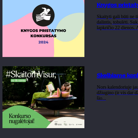
Knygos pristat
Skaityti gali būti ne 
dalintis, tobulėti. Su
lapkričio 22 dienos
Skelbiame konk
Nors kalendoriuje jau 
džiugino (ir vis dar 
šio...