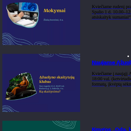
Kviečiame rudenį pra
Spalio 1 d. 10.00–12.
atsiskaityk sumaniai“
Naujame Ąžuoly
Kviečiame į naująjį Ą
18:00 val. (ketvirtad
formatą, įkvėptą sėkm
Knygos „Oda, k