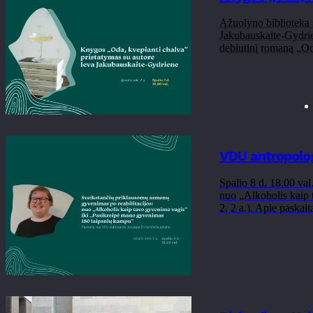
Ąžuolyno biblioteka sp
Jakubauskaite-Gydrie
debiutinį romaną „Od
VDU antropolog
Spalio 8 d. 18.00 va
nuo „Alkoholis kaip 
2, 2 a.). Apie paskai