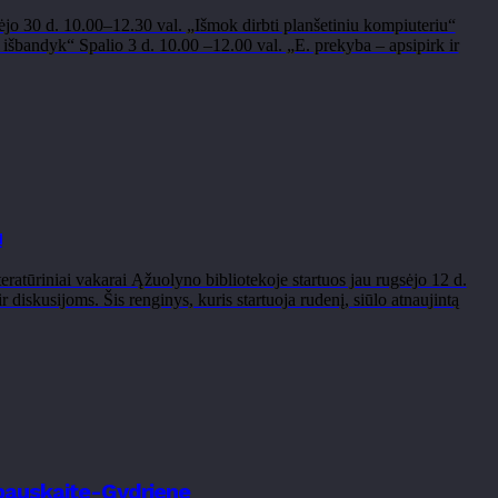
o 30 d. 10.00–12.30 val. „Išmok dirbti planšetiniu kompiuteriu“
 išbandyk“ Spalio 3 d. 10.00 –12.00 val. „E. prekyba – apsipirk ir
u
eratūriniai vakarai Ąžuolyno bibliotekoje startuos jau rugsėjo 12 d.
diskusijoms. Šis renginys, kuris startuoja rudenį, siūlo atnaujintą
ubauskaite-Gydriene