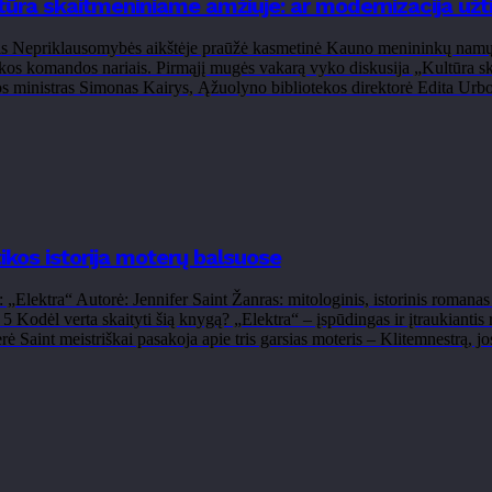
ltūra skaitmeniniame amžiuje: ar modernizacija užt
 Nepriklausomybės aikštėje praūžė kasmetinė Kauno menininkų namų or
kos komandos nariais. Pirmąjį mugės vakarą vyko diskusija „Kultūra sk
 ministras Simonas Kairys, Ąžuolyno bibliotekos direktorė Edita Urbo
ikos istorija moterų balsuose
Elektra“ Autorė: Jennifer Saint Žanras: mitologinis, istorinis romanas
š 5
Kodėl verta skaityti šią knygą? „Elektra“ – įspūdingas ir įtraukiantis
ė Saint meistriškai pasakoja apie tris garsias moteris – Klitemnestrą, jo