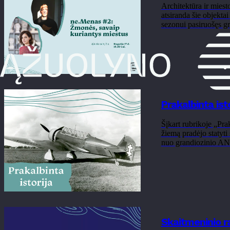
Architektūra ir miesto
atsiranda šie objekta
sezonui pasiruošęs grį
Prakalbinta ist
Šįkart rubrikoje „Pra
žiemą pradėjo statyt
nuo grandiozinio ANB
Skaitmeninio 