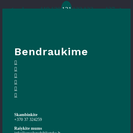
1
…
119
120
121
122
123
…
137
Bendraukime
Skambinkite
+370 37 324259
Rašykite mums