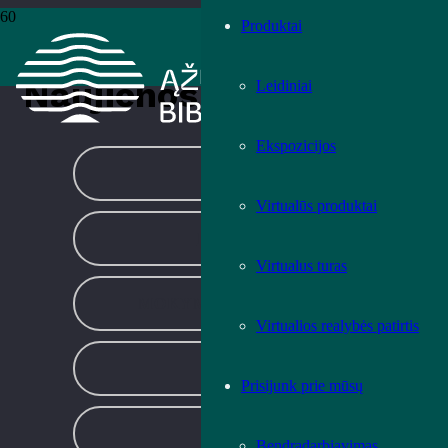
Produktai
Pradžia
›
Naujienos
Naujienos
Leidiniai
Ekspozicijos
KITA
Virtualūs produktai
LITERATŪRA
Virtualus turas
MOKYMAI IR EDUKACIJOS
Virtualios realybės patirtis
PARODOS
Prisijunk prie mūsų
RENGINIAI
Bendradarbiavimas