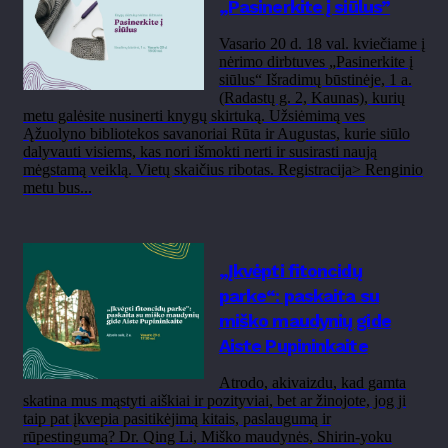
„Pasinerkite į siūlus”
Vasario 20 d. 18 val. kviečiame į
nėrimo dirbtuves „Pasinerkite į
siūlus“ Išradimų būstinėje, 1 a.
(Radastų g. 2, Kaunas), kurių
metu galėsite nusinerti knygų skirtuką. Užsiėmimą ves
Ąžuolyno bibliotekos savanoriai Rūta ir Augustas, kurie siūlo
dalyvauti visiems, kas nori išmokti nerti ir susirasti naują
mėgstamą veiklą. Vietų skaičius ribotas. Registracija> Renginio
metu bus...
„Įkvėpti fitoncidų
parke“: paskaita su
miško maudynių gide
Aiste Pupininkaite
Atrodo, akivaizdu, kad gamta
skatina mus mąstyti aiškiai ir pozityviai, bet ar žinojote, jog ji
taip pat įkvepia pasitikėjimą kitais, paslaugumą ir
rūpestingumą? Dr. Qing Li, Miško maudynės, Shirin-yoku