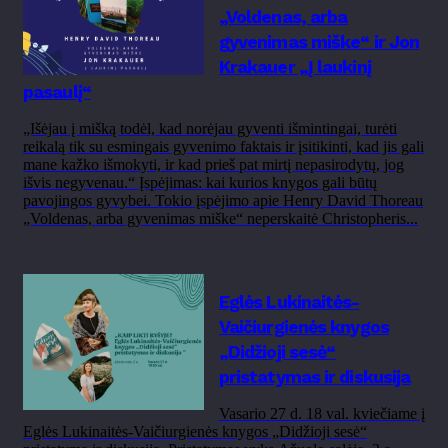
„Voldenas, arba
gyvenimas miške“ ir Jon
Krakauer „Į laukinį
pasaulį“
„Išėjau į mišką todėl, kad norėjau gyventi išmintingai, turėti
reikalą tik su esmingais gyvenimo faktais ir įsitikinti, kad jis gali
mane kažko išmokyti, ir kad prieš pat mirtį nepasirodytų, jog
išvis negyvenau.“ Įspėjimas: kai kurios knygos gali būtų
pavojingos gyvybei. Tokio įspėjimo apie Henry David Thoreau
„Voldenas, arba gyvenimas miške“ neperskaitė Christopheris...
Eglės Lukinaitės-
Vaičiurgienės knygos
„Didžioji sesė“
pristatymas ir diskusija
Vasario 27 d. 18 val. kviečiame į
Eglės Lukinaitės-Vaičiurgienės knygos „Didžioji sesė“