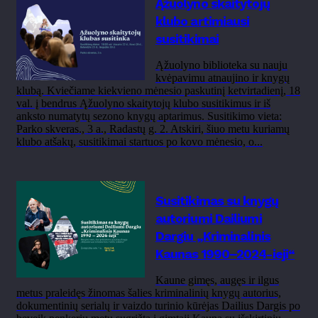
Ąžuolyno skaitytojų
klubo artimiausi
susitikimai
Ąžuolyno biblioteka su nauju
kvėpavimu atnaujino ir knygų
klubą. Kviečiame kiekvieno mėnesio paskutinį ketvirtadienį, 18
val. į bendrus Ąžuolyno skaitytojų klubo susitikimus ir iš
anksto numatytų sezono knygų aptarimus. Susitikimo vieta:
Parko skveras., 3 a., Radastų g. 2. Atskiri, šiuo metu kuriamų
klubo atšakų, susitikimai startuos po kovo mėnesio, o...
Susitikimas su knygų
autoriumi Dailiumi
Dargiu „Kriminalinis
Kaunas 1990–2024-ieji“
Kaune gimęs, augęs ir ilgus
metus praleidęs žinomas šalies kriminalinių knygų autorius,
dokumentinių serialų ir vaizdo turinio kūrėjas Dailius Dargis po