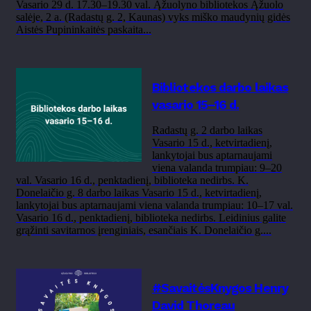
Vasario 29 d. 17.30–19.30 val. Ąžuolyno bibliotekos Ąžuolo
salėje, 2 a. (Radastų g. 2, Kaunas) vyks miško maudynių gidės
Aistės Pupininkaitės paskaita...
Bibliotekos darbo laikas
vasario 15–16 d.
Radastų g. 2 darbo laikas
Vasario 15 d., ketvirtadienį,
lankytojai bus aptarnaujami
viena valanda trumpiau: 9–20
val. Vasario 16 d., penktadienį, biblioteka nedirbs. K.
Donelaičio g. 8 darbo laikas Vasario 15 d., ketvirtadienį,
lankytojai bus aptarnaujami viena valanda trumpiau: 10–17 val.
Vasario 16 d., penktadienį, biblioteka nedirbs. Leidinius galite
grąžinti savitarnos įrenginiais, esančiais K. Donelaičio g....
#SavaitėsKnygos Henry
David Thoreau