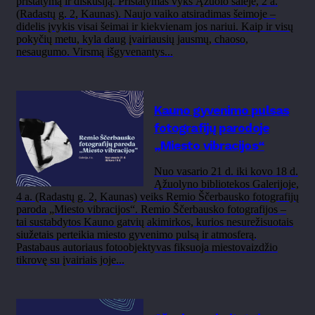
pristatymą ir diskusiją. Pristatymas vyks Ąžuolo salėje, 2 a.
(Radastų g. 2, Kaunas). Naujo vaiko atsiradimas šeimoje –
didelis įvykis visai šeimai ir kiekvienam jos nariui. Kaip ir visų
pokyčių metu, kyla daug įvairiausių jausmų, chaoso,
nesaugumo. Virsmą išgyvenantys...
Kauno gyvenimo pulsas
fotografijų parodoje
„Miesto vibracijos“
Nuo vasario 21 d. iki kovo 18 d.
Ąžuolyno bibliotekos Galerijoje,
4 a. (Radastų g. 2, Kaunas) veiks Remio Ščerbausko fotografijų
paroda „Miesto vibracijos“. Remio Ščerbausko fotografijos –
tai sustabdytos Kauno gatvių akimirkos, kurios nesurežisuotais
siužetais perteikia miesto gyvenimo pulsą ir atmosferą.
Pastabaus autoriaus fotoobjektyvas fiksuoja miestovaizdžio
tikrovę su įvairiais joje...