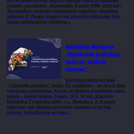
beveik penkerių metų sugrįžta į gimtąjį Kauną su išskirtiniu
renginiu, pavadinimu „Kriminalinis Kaunas 1990–2024-ieji”.
Šiuolaikiškas modernios kriminalinės negrožinės literatūros
autoriaus D. Dargio renginys bus pristatytas stilingomis foto,
vaizdo instaliacijomis Ąžuolyno...
Kūrybinės dirbtuvės
„Vaizduotės praktikos:
teatras, teatras,
teatras“
Kūrybinių dirbtuvių ciklas
„Vaizduotės praktikos“ tęsiasi. Šie susitikimai – tai Jūsų ir Jūsų
vaizduotės pasimatymai. Kartais tai išėjimas iš komforto zonos,
kartais – maloni terapija. Vasario 26 d. 18 val. Ąžuolyno
bibliotekos Žvaigždžių salėje, 1 a. (Radastų g. 2, Kaunas)
kalbėsime apie aktoriaus profesijos ypatumus ir buvimą
scenoje. Susipažinsime su teatro...