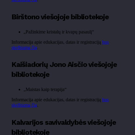
Birštono viešojoje bibliotekoje
„Pažinkime kristalų ir kvapų pasaulį“
Informacija apie edukacijas, datas ir registraciją
bus
skelbiama čia
.
Kaišiadorių Jono Aisčio viešojoje
bibliotekoje
„Maistas kaip terapija“
Informacija apie edukacijas, datas ir registraciją
bus
skelbiama čia
.
Kalvarijos savivaldybės viešojoje
bibliotekoje