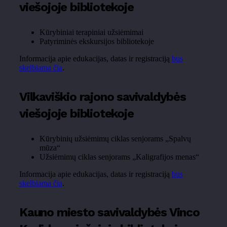
viešojoje bibliotekoje
Kūrybiniai terapiniai užsiėmimai
Patyriminės ekskursijos bibliotekoje
Informacija apie edukacijas, datas ir registraciją
bus
skelbiama čia
.
Vilkaviškio rajono savivaldybės
viešojoje bibliotekoje
Kūrybinių užsiėmimų ciklas senjorams „Spalvų
mūza“
Užsiėmimų ciklas senjorams „Kaligrafijos menas“
Informacija apie edukacijas, datas ir registraciją
bus
skelbiama čia
.
Kauno miesto savivaldybės Vinco