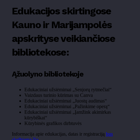
Edukacijos skirtingose
Kauno ir Marijampolės
apskrityse veikiančiose
bibliotekose:
Ąžuolyno bibliotekoje
Edukaciniai užsiėmimai „Senjorų rytmečiai“
Vaizdaus turinio kūrimas su Canva
Edukaciniai užsiėmimai „Juostų audimas“
Edukaciniai užsiėmimai „Pažinkime operą“
Edukaciniai užsiėmimai „Įamžink akimirkas
kūrybiškai“
Kūrybinės grafikos dirbtuvės
Informacija apie edukacijas, datas ir registraciją
bus
skelbiama čia
.