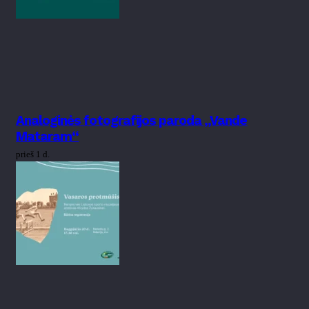
Analoginės fotografijos paroda „Vande
Mataram“
prieš 1 d.