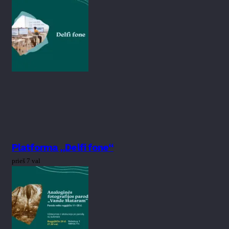
Platforma „Delfi fone“
prieš 7 val