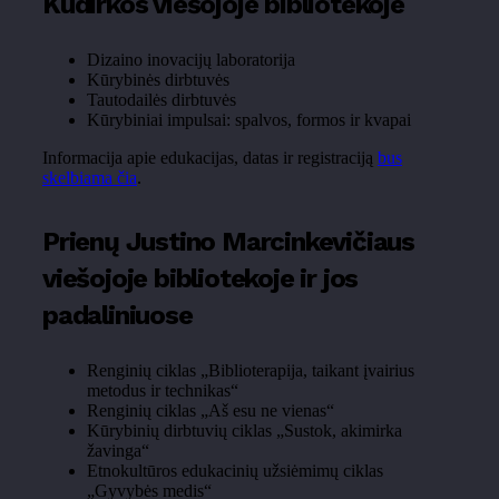
Kudirkos viešojoje bibliotekoje
Dizaino inovacijų laboratorija
Kūrybinės dirbtuvės
Tautodailės dirbtuvės
Kūrybiniai impulsai: spalvos, formos ir kvapai
Informacija apie edukacijas, datas ir registraciją
bus
skelbiama čia
.
Prienų Justino Marcinkevičiaus
viešojoje bibliotekoje ir jos
padaliniuose
Renginių ciklas „Biblioterapija, taikant įvairius
metodus ir technikas“
Renginių ciklas „Aš esu ne vienas“
Kūrybinių dirbtuvių ciklas „Sustok, akimirka
žavinga“
Etnokultūros edukacinių užsiėmimų ciklas
„Gyvybės medis“