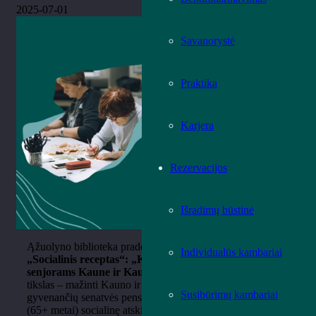
2025-07-01
Savanorystė
Praktika
Karjera
Rezervacijos
Išradimų būstinė
Ąžuolyno biblioteka pradėjo įgyvendinti jungtinį projektą
Individualūs kambariai
„Socialinis receptas“: „Kūrybinių patirčių gidas
senjorams Kaune ir Kauno regione“
. Šio projekto
tikslas – mažinti Kauno ir Marijampolės apskrityse
Susibūrimų kambariai
gyvenančių senatvės pensijos amžiaus sulaukusių asmenų
(65+ metai) socialinę atskirtį, suteikiant galimybę dalyvauti