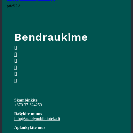
prieš 2 d.
Bendraukime
Skambinkite
+370 37 324259
Rašykite mums
info@azuolynobiblioteka.lt
Aplankykite mus