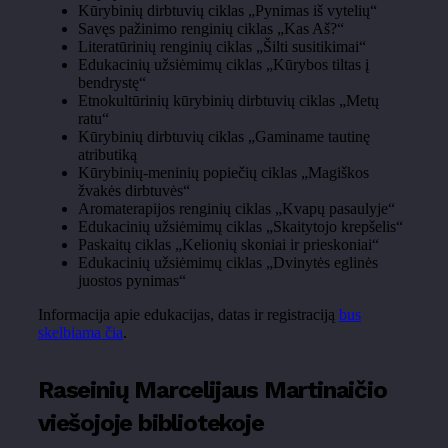
Kūrybinių dirbtuvių ciklas „Pynimas iš vytelių“
Savęs pažinimo renginių ciklas „Kas Aš?“
Literatūrinių renginių ciklas „Šilti susitikimai“
Edukacinių užsiėmimų ciklas „Kūrybos tiltas į
bendrystę“
Etnokultūrinių kūrybinių dirbtuvių ciklas „Metų
ratu“
Kūrybinių dirbtuvių ciklas „Gaminame tautinę
atributiką
Kūrybinių-meninių popiečių ciklas „Magiškos
žvakės dirbtuvės“
Aromaterapijos renginių ciklas „Kvapų pasaulyje“
Edukacinių užsiėmimų ciklas „Skaitytojo krepšelis“
Paskaitų ciklas „Kelionių skoniai ir prieskoniai“
Edukacinių užsiėmimų ciklas „Dvinytės eglinės
juostos pynimas“
Informacija apie edukacijas, datas ir registraciją
bus
skelbiama čia
.
Raseinių Marcelijaus Martinaičio
viešojoje bibliotekoje