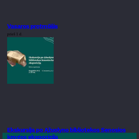
Vasaros protmūšis
prieš 1 d.
Ekskursija po Ąžuolyno bibliotekos Senosios
knygos ekspoziciją