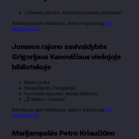
„Vilnonės istorijos: kūrybinės popietės senjorams“
Informacija apie edukacijas, datas ir registraciją
bus
skelbiama čia
.
Jonavos rajono savivaldybės
Grigorijaus Kanovičiaus viešojoje
bibliotekoje
Meilės lyrika
Susipažinkim, Fotografija!
Gyvenimo mozaika: istorijų dirbtuvės
„Iš širdies – į rankas“
Informacija apie edukacijas, datas ir registraciją
bus
skelbiama čia
.
Marijampolės Petro Kriaučiūno