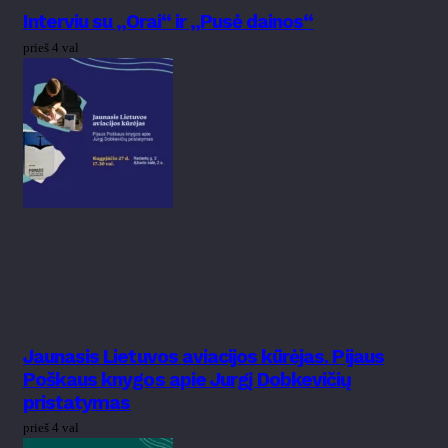
Interviu su „Orai“ ir „Pusė dainos“
prieš 4 val
Jaunasis Lietuvos aviacijos kūrėjas. Pijaus
Poškaus knygos apie Jurgį Dobkevičių
pristatymas
prieš 4 val