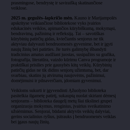
prasmingose, bendrystę ir saviraišką skatinančiose
veiklose.
2025 m. gegužės–lapkričio mėn.
Kauno ir Marijampolės
apskrityse veikiančiose bibliotekose vyks įvairios
edukacinės veiklos, apimančios kūrybiškumą, mokymąsi,
bendravimą, pažinimą ir refleksiją. Tai – savotiškas
kūrybinių patirčių gidas, kviečiantis senjorus ne tik
aktyviau dalyvauti bendruomenės gyvenime, bet ir įgyti
naujų žinių bei patirties. Jie turės galimybę išbandyti
tradicinius amatus audžiant juostas, susipažins su grafika,
fotografija, literatūra, vaizdo kūrimu Canva programoje ir
praktiškai prisilies prie gausybės kitų veiklų. Kūrybinių
patirčių gidas ne tik didins senjorų užimtumą, bet, dar
svarbiau, skatins jų atvirumą naujovėms, pažinimui,
domėjimuisi ir pilnaverčiam, įdomiam gyvenimui.
Veikloms sukurti ir įgyvendinti Ąžuolyno biblioteka
pasitelkia ilgametę patirtį, sukauptą nuolat skiriant dėmesį
senjorams – biblioteka daugelį metų šiai tikslinei grupei
organizuoja mokymus, renginius, įvairius sveikatinimo
užsiėmimus. Senjorai, būdami aktyvūs veiklų dalyviai,
gerins socialinius ryšius, įsitrauks į bendruomenės veiklas
bei įgaus naujų žinių.