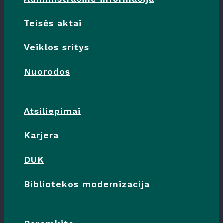
Teisės aktai
Veiklos sritys
Nuorodos
Atsiliepimai
Karjera
DUK
Bibliotekos modernizacija