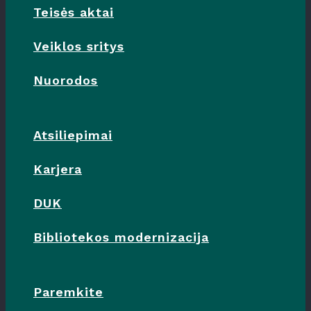
Teisės aktai
Veiklos sritys
Nuorodos
Atsiliepimai
Karjera
DUK
Bibliotekos modernizacija
Paremkite