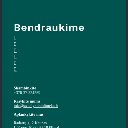
Bendraukime
Skambinkite
+370 37 324259
Rašykite mums
info@azuolynobiblioteka.lt
Aplankykite mus
Radastų g. 2 Kaunas
I–V nuo 10.00 iki 18.00 val.