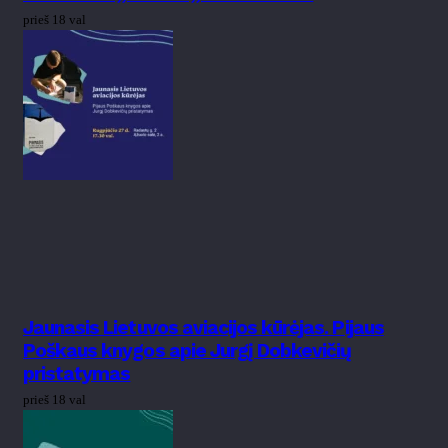
prieš 18 val
Jaunasis Lietuvos aviacijos kūrėjas. Pijaus
Poškaus knygos apie Jurgį Dobkevičių
pristatymas
prieš 18 val