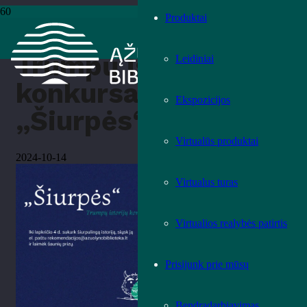
Produktai
Pradžia
›
Literatūra
›
Trumpų istorijų konkursas „Šiurpės“
Trumpų istorijų
Leidiniai
konkursas
Ekspozicijos
„Šiurpės“
Virtualūs produktai
2024-10-14
Virtualus turas
Virtualios realybės patirtis
Prisijunk prie mūsų
Bendradarbiavimas