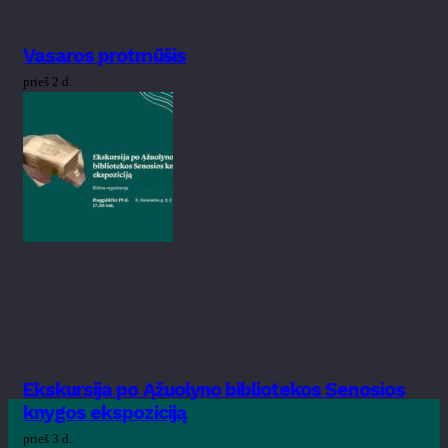
Vasaros protmūšis
prieš 2 d.
Ekskursija po Ąžuolyno bibliotekos Senosios
knygos ekspoziciją
prieš 3 d.