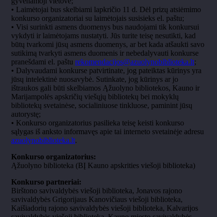
gyvenamoji vietovė;
• Laimėtojai bus skelbiami lapkričio 11 d. Dėl prizų atsiėmimo
konkurso organizatoriai su laimėtojais susisieks el. paštu;
• Visi surinkti asmens duomenys bus naudojami tik konkursui
vykdyti ir laimėtojams nustatyti. Jūs turite teisę nesutikti, kad
būtų tvarkomi jūsų asmens duomenys, ar bet kada atšaukti savo
sutikimą tvarkyti asmens duomenis ir nebedalyvauti konkurse
pranešdami el. paštu
rekomendacijos@azuolynobiblioteka.lt
;
• Dalyvaudami konkurse patvirtinate, jog pateiktas kūrinys yra
jūsų intelektinė nuosavybė. Sutinkate, jog kūrinys ar jo
ištraukos gali būti skelbiamos Ąžuolyno bibliotekos, Kauno ir
Marijampolės apskričių viešųjų bibliotekų bei mokyklų
bibliotekų svetainėse, socialiniuose tinkluose, paminint jūsų
autorystę;
• Konkurso organizatorius pasilieka teisę keisti konkurso
sąlygas iš anksto informavęs apie tai interneto svetainėje adresu
azuolynobiblioteka.lt
.
Konkurso organizatorius:
Ąžuolyno biblioteka (BĮ Kauno apskrities viešoji biblioteka)
Konkurso partneriai:
Birštono savivaldybės viešoji biblioteka, Jonavos rajono
savivaldybės Grigorijaus Kanovičiaus viešoji biblioteka,
Kaišiadorių rajono savivaldybės viešoji biblioteka, Kalvarijos
savivaldybės viešoji biblioteka, Kauno miesto savivaldybės