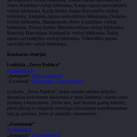
Vinco Kudirkos viešoji biblioteka, Kauno rajono savivaldybės
viešoji biblioteka, Kazlų Rūdos Jurgio Dovydaičio viešoji
biblioteka, Kėdainių rajono savivaldybės Mikalojaus Daukšos
viešoji biblioteka, Marijampolės Petro Kriaučiūno viešoji
biblioteka, Prienų Justino Marcinkevičiaus viešoji biblioteka,
Raseinių Marcelijaus Martinaičio viešoji biblioteka, Šakių
rajono savivaldybės viešoji biblioteka, Vilkaviškio rajono
savivaldybės viešoji biblioteka.
Konkurso rėmėjai:
Leidykla „Terra Publica“
terrapublica.lt
„Instagram“
@terrapublica.lt
„Facebook“
@Leidykla „Terra Publica“
Leidykla „Terra Publica“ siekia suteikti aukštos kokybės
literatūrą kiekvienam skaitytojui ir stalo žaidimus visiems stalo
žaidimų entuziastams. Dirba tam, kad žmonės galėtų tobulėti,
plėsti akiratį ir mėgautis turiningu laisvalaikiu nepriklausomai
nuo jų amžiaus, lyties ar padėties visuomenėje.
„Zoombook“
zoombook.lt
„Instagram“
@zoombook.lt