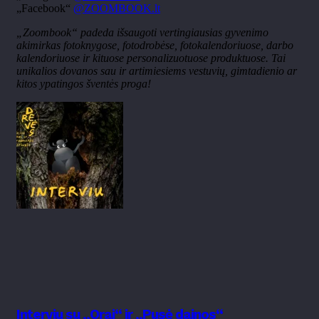
„Facebook“
@ZOOMBOOK.lt
„Zoombook“ padeda išsaugoti vertingiausias gyvenimo
akimirkas fotoknygose, fotodrobėse, fotokalendoriuose, darbo
kalendoriuose ir kituose personalizuotuose produktuose. Tai
unikalios dovanos sau ir artimiesiems vestuvių, gimtadienio ar
kitos ypatingos šventės proga!
Interviu su „Orai“ ir „Pusė dainos“