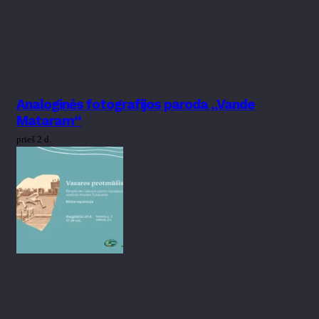
Analoginės fotografijos paroda „Vande
Mataram“
prieš 2 d.