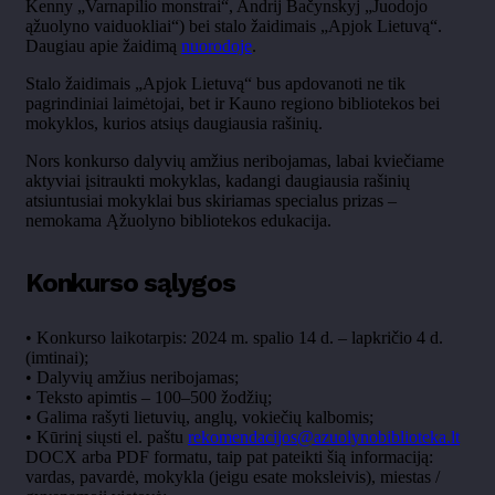
Kenny „Varnapilio monstrai“, Andrij Bačynskyj „Juodojo
ąžuolyno vaiduokliai“) bei stalo žaidimais „Apjok Lietuvą“.
Daugiau apie žaidimą
nuorodoje
.
Stalo žaidimais „Apjok Lietuvą“ bus apdovanoti ne tik
pagrindiniai laimėtojai, bet ir Kauno regiono bibliotekos bei
mokyklos, kurios atsiųs daugiausia rašinių.
Nors konkurso dalyvių amžius neribojamas, labai kviečiame
aktyviai įsitraukti mokyklas, kadangi daugiausia rašinių
atsiuntusiai mokyklai bus skiriamas specialus prizas –
nemokama Ąžuolyno bibliotekos edukacija.
Konkurso sąlygos
• Konkurso laikotarpis: 2024 m. spalio 14 d. – lapkričio 4 d.
(imtinai);
• Dalyvių amžius neribojamas;
• Teksto apimtis – 100–500 žodžių;
• Galima rašyti lietuvių, anglų, vokiečių kalbomis;
• Kūrinį siųsti el. paštu
rekomendacijos@azuolynobiblioteka.lt
DOCX arba PDF formatu, taip pat pateikti šią informaciją:
vardas, pavardė, mokykla (jeigu esate moksleivis), miestas /