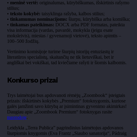
•
meninė vertė:
originalumas, kūrybiškumas, išskirtinis rašymo
stilius;
•
teksto kokybė:
taisyklinga rašyba, kalbos stilius;
•
tinkamumas nominacijoms:
šiurpu, kūrybiška arba komiška;
•
tinkamas pateikimas:
DOCX arba PDF formatas, pateikta
visa informacija (vardas, pavardė, mokykla (jeigu esate
moksleivis), miestas / gyvenamoji vietovė), teksto apimtis –
100–500 žodžių.
Vertinimo komisijoje turime šiurpių istorijų entuziastų ir
literatūros specialistų, skaitančių ne tik lietuviškai, bet ir
angliškai bei vokiškai, tad kviečiame rašyti ir šiomis kalbomis.
Konkurso prizai
Trys laimėtojai bus apdovanoti rėmėjų „Zoombook“ įsteigtais
prizais: išskirtinės kokybės „Premium“ fotoknygomis, kuriose
galės įamžinti savo kūrybą ar įsimintinas gyvenimo akimirkas!
Daugiau apie „Zoombook Premium“ fotoknygas rasite
nuorodoje
.
Leidykla „Terra Publica” pagrindinius laimėtojus apdovanos
šiurpiomis knygomis (Eva Frantz „Siaubo sanatorija“, Pádraig