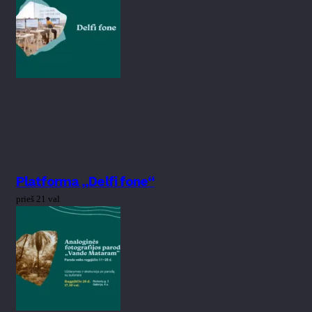
Platforma „Delfi fone“
prieš 21 val