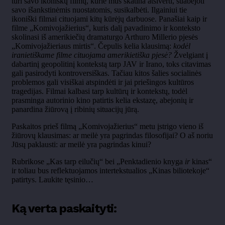
turi savo ikoniškų filmų, kurie mus skatina atsiverti, suabejoti
savo išankstinėmis nuostatomis, susikalbėti. Ilgainiui tie
ikoniški filmai cituojami kitų kūrėjų darbuose. Panašiai kaip ir
filme „Komivojažierius“, kuris dalį pavadinimo ir konteksto
skolinasi iš amerikiečių dramaturgo Arthuro Millerio pjesės
„Komivojažieriaus mirtis“. Čepulis kelia klausimą:
kodėl
iranietiškame filme cituojama amerikietiška pjesė?
Žvelgiant į
dabartinį geopolitinį kontekstą tarp JAV ir Irano, toks citavimas
gali pasirodyti kontroversiškas. Tačiau kitos šalies socialinės
problemos gali visiškai atspindėti ir jai priešingos kultūros
tragedijas. Filmai kalbasi tarp kultūrų ir kontekstų, todėl
prasminga autorinio kino patirtis kelia ekstazę, abejonių ir
panardina žiūrovą į ribinių situacijų jūrą.
Paskaitos prieš filmą „Komivojažierius“ metu įstrigo vieno iš
žiūrovų klausimas: ar meilė yra pagrindas filosofijai? O aš noriu
Jūsų paklausti: ar meilė yra pagrindas kinui?
Rubrikose „Kas tarp eilučių“ bei „Penktadienio knyga
ir
kinas“
ir toliau bus reflektuojamos intertekstualios „Kinas biliotekoje“
patirtys. Laukite tęsinio…
Ką verta paskaityti: