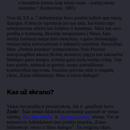
o literatūros kūrinio kaip teksto esatis – įvairių tekstų
montažas.“ (Katkuvienė, 2005)
Nors tik XX a. 7 dešimtmetyje buvo pradėta kalbėti apie tekstų
dialogus, iš tiesų jie egzistuoja jau nuo tada, kai kūrėjo tapo
nebeįmanoma atskirti nuo kultūros ir konteksto. Mitai turi savo
pradžią ir tęstinumą, filosofija integruojama į filmus, kino
istorija formuoja naujas kino mokyklas, o garso dramaturgija
remiasi mūsų universaliomis ir laikmečio patirtimis. Pavyzdžiui,
filme „Pietinia kronikas“ kompozitorius Vytis Puronas
antropologiškai atkuria 90-inių skambesį: įsigyja tam laikmečiui
būdingos garso įrangos, tyrinėja garso įrašų studijų veiklą. Taip
kino patirtis, tekstuali ar garsinė, tampa autentiškesnė,
kolektyviškai išgyventa. Panašius potyrius siūlė ir renginių
ciklas „Kinas bibliotekoje: filmo ir teksto dialogas“.
Kas už ekrano?
Viskas turi pradžią ir pirminį tekstą. Juk ir „pradžioje buvo
Žodis
“. Šiais metais bibliotekos svetainėje pasirodė ne vienas
rubrikų
„Kas tarp eilučių“
ir
„Knyga ar kinas“
tekstas. Visi jie
tarpusavyje kalbėdamiesi tarsi pradėjo projektą „Kinas
bibliotekoje: teksto ir filmo dialogas“. Tai renginių ciklas,