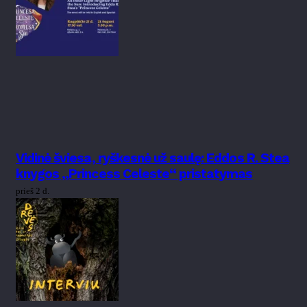
Vidinė šviesa, ryškesnė už saulę: Eddos R. Stea
knygos „Princess Celeste“ pristatymas
prieš 2 d.