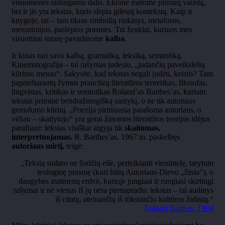
visuomenės raštingumo dalis. Ekrane matome pirminį vaizdą,
bet ir jis yra tekstas, kuris slepia gilesnį kontekstą. Kaip ir
knygoje, tai – tam tikras simbolių rinkinys, metaforos,
metonimijos, paslėptos prasmės. Tai ženklai, kuriuos mes
visuotinai sutarę pavadinome
kalba
.
Ir kinas turi savo kalbą, gramatiką, leksiką, semantiką.
Kinematografija – tai rašymas judesiu, „judančių paveikslėlių
kūrimo menas“. Sakysite, kad tekstas negali judėti, keistis? Tam
paprieštarautų žymus prancūzų literatūros teoretikas, filosofas,
lingvistas, kritikas ir semiotikas Roland’as Barthes’as, kuriam
tekstas priminė bendražmogišką santykį, o ne tik autoriaus
genialumo kūrinį. „Poezija pirmiausia parašoma autoriaus, o
vėliau – skaitytojo“ yra gerai žinomos literatūros teorijos idėjos
parafrazė: tekstas visiškai atgyja tik
skaitomas,
interpretuojamas.
R. Barthes’as, 1967 m. paskelbęs
autoriaus mirtį,
teigė:
„Tekstą sudaro ne žodžių eilė, perteikianti vienintelę, tarytum
teologinę prasmę (kuri būtų Autoriaus-Dievo „žinia“), o
daugybės matmenų erdvė, kurioje jungiasi ir rungiasi skirtingi
rašymai ir nė vienas iš jų nėra pirmapradis: tekstas – tai audinys
iš citatų, ateinančių iš tūkstančio kultūros židinių.“
Roland Barthes, 1984