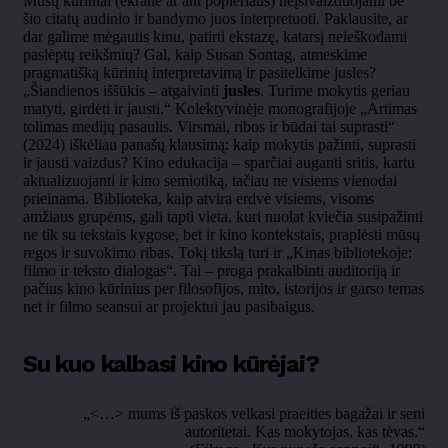
Mūsų kūriniai (ekrane ar ant popieriaus) neįsivaizduojami be
šio citatų audinio ir bandymo juos interpretuoti. Paklausite, ar
dar galime mėgautis kinu, patirti ekstazę, katarsį neieškodami
paslėptų reikšmių? Gal, kaip Susan Sontag, atmeskime
pragmatišką kūrinių interpretavimą ir pasitelkime jusles?
„Šiandienos iššūkis – atgaivinti
jusles
. Turime mokytis geriau
matyti, girdėti ir jausti.“ Kolektyvinėje monografijoje „Artimas
tolimas medijų pasaulis. Virsmai, ribos ir būdai tai suprasti“
(2024) iškėliau panašų klausimą: kaip mokytis pažinti, suprasti
ir jausti vaizdus? Kino edukacija – sparčiai auganti sritis, kartu
aktualizuojanti ir kino semiotiką, tačiau ne visiems vienodai
prieinama. Biblioteka, kaip atvira erdvė visiems, visoms
amžiaus grupėms, gali tapti vieta, kuri nuolat kviečia susipažinti
ne tik su tekstais kygose, bet ir kino kontekstais, praplėsti mūsų
regos ir suvokimo ribas. Tokį tikslą turi ir „Kinas bibliotekoje:
filmo ir teksto dialogas“. Tai – proga prakalbinti auditoriją ir
pačius kino kūrinius per filosofijos, mito, istorijos ir garso temas
net ir filmo seansui ar projektui jau pasibaigus.
Su kuo kalbasi kino kūrėjai?
„<…> mums iš paskos velkasi praeities bagažai ir seni
autoritetai. Kas mokytojas, kas tėvas.“