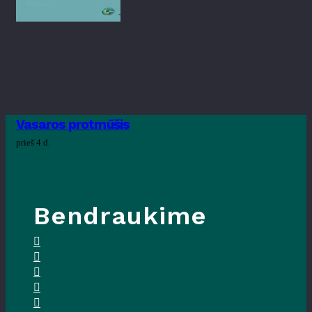
Vasaros protmūšis
prieš 4 d.
Bendraukime