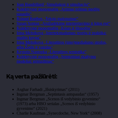
Jean Baudrillard „Simuliakrai ir simuliacija“
Kolektyvinė monografija „Artimas tolimas medijų
pasaulis“
Roland Barthes „Teksto malonumas“
Susan Sontag „Atsižadėkime interpretavimo ir kitos esė“
Kolektyvinė monografija „Kinas ir filosofija“
Irina Melnikova „Intertekstualumas: teorija ir praktika:
studijų knyga“
Irina Melnikova „Literatūros (inter)medialumo strofos,
arba Žodis ir vaizdas“
Kęstutis Nastopka „Literatūros semiotika“
Kolektyvinė monografija „Semiotiniai skaitymo
modeliai: grimzdimas“
Ką verta pažiūrėti:
Asghar Farhadi „Išsiskyrimas“ (2011)
Ingmar Bergman „Septintasis antspaudas“ (1957)
Ingmar Bergman „Scenos iš vedybinio gyvenimo“
(1973) arba HBO serialas „Scenos iš vedybinio
gyvenimo“ (2021)
Charlie Kaufman „Synecdoche, New York“ (2008)