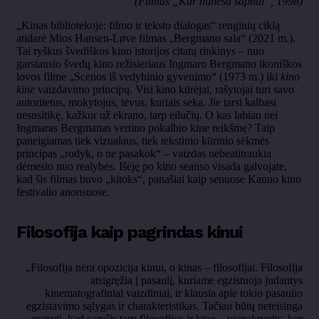
(Filmas „Kur nuneša sapnai“, 1998)
„Kinas bibliotekoje: filmo ir teksto dialogas“ renginių ciklą
atidarė Mios Hansen-Løve filmas „Bergmano sala“ (2021 m.).
Tai ryškus švediškos kino istorijos citatų rinkinys – nuo
garsiausio švedų kino režisieriaus Ingmaro Bergmano ikoniškos
lovos filme „Scenos iš vedybinio gyvenimo“ (1973 m.) iki
kino
kine
vaizdavimo principų. Visi kino kūrėjai, rašytojai turi savo
autoritetus, mokytojus, tėvus, kuriais seka. Jie tarsi kalbasi
nesusitikę, kažkur už ekrano, tarp eilučių. O kas labiau nei
Ingmaras Bergmanas vertino pokalbio kine reikšmę? Taip
paneigiamas tiek vizualaus, tiek tekstinio kūrinio sėkmės
principas „rodyk, o ne pasakok“ – vaizdas nebeatitraukia
dėmesio nuo realybės. Išėję po kino seanso visada galvojate,
kad šis filmas buvo „kitoks“, panašiai kaip senuose Kauno kino
festivalio anonsuose.
Filosofija kaip pagrindas kinui
„Filosofija nėra opozicija kinui, o kinas – filosofijai. Filosofija
atsigręžia į pasaulį, kuriame egzistuoja judantys
kinematografiniai vaizdiniai, ir klausia apie tokio pasaulio
egzistavimo sąlygas ir charakteristikas. Tačiau būtų neteisinga
manyti, kad sąryšis tarp filosofijos ir kino – vienakryptis, kur