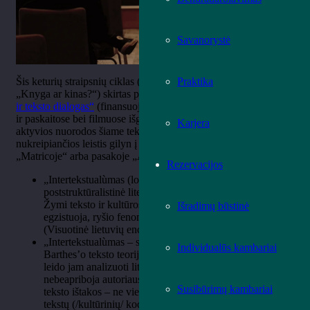
Savanorystė
Šis keturių straipsnių ciklas (rubrikos „Kas tarp eilučių“ bei
Praktika
„Knyga ar kinas?“) skirtas projektui
„Kinas bibliotekoje: filmo
ir teksto dialogas“
(finansuoja Lietuvos kino centras) apžvelgti
ir paskaitose bei filmuose išgirstoms mintims reflektuoti. Visos
Karjera
aktyvios nuorodos šiame tekste yra intertekstualios,
nukreipiančios leistis gilyn į
baltojo triušio urvą
– kaip
„Matricoje“ arba pasakoje „Alisa stebuklų šalyje“.
Rezervacijos
„Intertekstualùmas (lot.
inter
– tarp + tekstas) –
poststruktūralistinė literatūros teorijos ir kritikos samprata.
Žymi teksto ir kultūros, kurioje tekstas gimsta ir
Išradimų būstinė
egzistuoja, ryšio fenomeną, skirtingų tekstų dialogą.“
(Visuotinė lietuvių enciklopedija)
„Intertekstualùmas – svarbiausia sąvoka Roland’o
Individualūs kambariai
Barthes’o teksto teorijoje. Intertekstualumo samprata
leido jam analizuoti literatūros kūrinį kaip tekstą, kurio
nebeapriboja autoriaus veikla. Literatūros kūrinio kaip
Susibūrimų kambariai
teksto ištakos – ne vientisa autorinė sąmonė, bet kitų
tekstų (/kultūrinių/ kodų, įvairių citatų, diskursų) daugis,