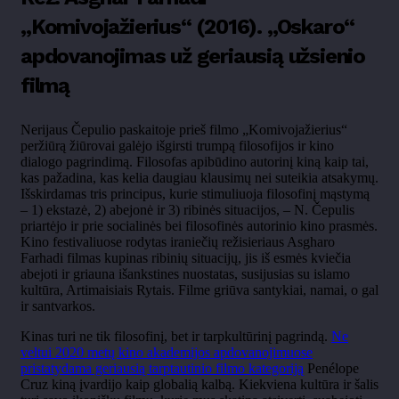
„Komivojažierius“ (2016). „Oskaro“
apdovanojimas už geriausią užsienio
filmą
Nerijaus Čepulio paskaitoje prieš filmo „Komivojažierius“
peržiūrą žiūrovai galėjo išgirsti trumpą filosofijos ir kino
dialogo pagrindimą. Filosofas apibūdino autorinį kiną kaip tai,
kas pažadina, kas kelia daugiau klausimų nei suteikia atsakymų.
Išskirdamas tris principus, kurie stimuliuoja filosofinį mąstymą
– 1) ekstazė, 2) abejonė ir 3) ribinės situacijos, – N. Čepulis
priartėjo ir prie socialinės bei filosofinės autorinio kino prasmės.
Kino festivaliuose rodytas iraniečių režisieriaus Asgharo
Farhadi filmas kupinas ribinių situacijų, jis iš esmės kviečia
abejoti ir griauna išankstines nuostatas, susijusias su islamo
kultūra, Artimaisiais Rytais. Filme griūva santykiai, namai, o gal
ir santvarkos.
Kinas turi ne tik filosofinį, bet ir tarpkultūrinį pagrindą.
Ne
veltui 2020 metų kino akademijos apdovanojimuose
pristatydama geriausią tarptautinio filmo kategoriją
Penélope
Cruz kiną įvardijo kaip globalią kalbą. Kiekviena kultūra ir šalis