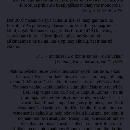
filosofijai priklauso besąlygiškas iniciatyvos monopolis.“
Nerijus Milerius, 2007
Dar 2007 metais Nerijus Milerius klausė: kaip galima kino
filosofija? Aš pratęsiu šį klausimą: ar filosofija yra pagrindas
kinui, o galbūt kinas yra pagrindas filosofijai? Šį klausimą ir
santykį tarp kino ir filosofijos bandysime išnarplioti
aiškindamiesi ne tik tai, kas slypi tarp eilučių, bet ir kas už
ekrano.
„<…> mintis reali, o fizinis kūnas – tik iliuzija.“
(Filmas „Kur nuneša sapnai“, 1998)
Platono šešėliai olose verčia mus susimąstyti: kas tikra, o kas –
tik iliuzija? Kinas kurį laiką buvo laikomas pramoga, iliuzijų
menu, žaidimu su šviesa. Net ir paveikslus, realybės atvaizdus
Platonas vadino svaiginančiais, atitraukiančiais nuo realybės.
Bet, kaip teigia doc. dr. Nerijus Čepulis, „kinas – ne tik
pramoga, bet ir erdvė filosofinėms idėjoms skleistis.“ Jis
svarsto, kaip filmai tampa žmogaus prigimties, moralės ir
visuomenės klausimų veidrodžiu. Graikų filosofai buvo ta
visuomenės dalis, kuri nebijodavo kelti klausimų, net jeigu ir
neįmanoma rasti atsakymo. Mūsų laikų, šviesios atminties
filosofas Leonidas Donskis kalbėdavo apie kritinę masę:
„Kalba eina ne apie ypatingus žmones, o apie tam tikrą kritinę