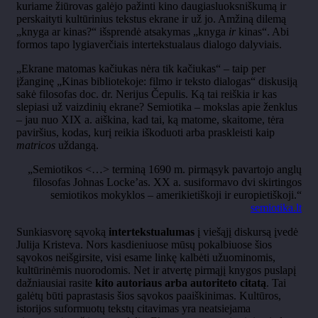
kuriame žiūrovas galėjo pažinti kino daugiasluoksniškumą ir
perskaityti kultūrinius tekstus ekrane ir už jo. Amžiną dilemą
„knyga ar kinas?“ išsprendė atsakymas „knyga
ir
kinas“. Abi
formos tapo lygiaverčiais intertekstualaus dialogo dalyviais.
„Ekrane matomas kačiukas nėra tik kačiukas“ – taip per
įžanginę „Kinas bibliotekoje: filmo ir teksto dialogas“ diskusiją
sakė filosofas doc. dr. Nerijus Čepulis. Ką tai reiškia ir kas
slepiasi už vaizdinių ekrane? Semiotika – mokslas apie ženklus
– jau nuo XIX a. aiškina, kad tai, ką matome, skaitome, tėra
paviršius, kodas, kurį reikia iškoduoti arba praskleisti kaip
matricos
uždangą.
„Semiotikos <…> terminą 1690 m. pirmąsyk pavartojo anglų
filosofas Johnas Locke’as. XX a. susiformavo dvi skirtingos
semiotikos mokyklos – amerikietiškoji ir europietiškoji.“
semiotika.lt
Sunkiasvorę sąvoką
intertekstualumas
į viešąjį diskursą įvedė
Julija Kristeva. Nors kasdieniuose mūsų pokalbiuose šios
sąvokos neišgirsite, visi esame linkę kalbėti užuominomis,
kultūrinėmis nuorodomis. Net ir atvertę pirmąjį knygos puslapį
dažniausiai rasite
kito autoriaus arba autoriteto citatą
. Tai
galėtų būti paprastasis šios sąvokos paaiškinimas. Kultūros,
istorijos suformuotų tekstų citavimas yra neatsiejama