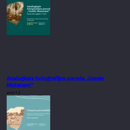
Analoginės fotografijos paroda „Vande
Mataram“
prieš 4 d.