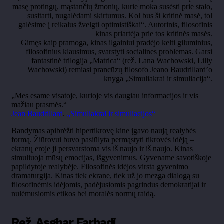
masę protingų, mąstančių žmonių, kurie moka susėsti prie stalo,
susitarti, nugalėdami skirtumus. Kol bus ši kritinė masė, tol
galėsime į reikalus žvelgti optimistiškai“. Autorinis, filosofinis
kinas priartėja prie tos kritinės masės.
Gimęs kaip pramoga, kinas ilgainiui pradėjo kelti giluminius,
filosofinius klausimus, svarstyti socialines problemas. Garsi
fantastinė trilogija „Matrica“ (rež. Lana Wachowski, Lilly
Wachowski) remiasi prancūzų filosofo Jeano Baudrillard’o
knyga „Simuliakrai ir simuliacija“.
„Mes esame visatoje, kurioje vis daugiau informacijos ir vis
mažiau prasmės.“
Jean Baudrillard
.
„Simuliakrai ir simuliacijos“
Bandymas apibrėžti hipertikrovę kine įgavo naują realybės
formą. Žiūrovui buvo pasiūlyta permąstyti tikrovės idėją –
ekranų eroje ji persvarstoma vis iš naujo ir iš naujo. Kinas
simuliuoja mūsų emocijas, išgyvenimus. Gyvename savotiškoje
papildytoje realybėje. Filosofinės idėjos virsta gyvenimo
dramaturgija. Kinas tiek ekrane, tiek už jo mezga dialogą su
filosofinėmis idėjomis, padėjusiomis pagrindus demokratijai ir
nulėmusiomis etikos bei moralės normų raidą.
Rež. Asghar Farhadi