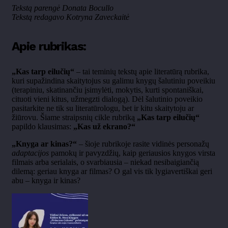
Tekstą parengė Donata Bocullo
Tekstą redagavo Kotryna Zaveckaitė
Apie rubrikas:
„Kas tarp eilučių“
– tai teminių tekstų apie literatūrą rubrika,
kuri supažindina skaitytojus su galimu knygų šalutiniu poveikiu
(terapiniu, skatinančiu įsimylėti, mokytis, kurti spontaniškai,
cituoti vieni kitus, užmegzti dialogą). Dėl šalutinio poveikio
pasitarkite ne tik su literatūrologu, bet ir kitu skaitytoju ar
žiūrovu. Šiame straipsnių cikle rubriką
„Kas tarp eilučių“
papildo klausimas:
„Kas už ekrano?“
„Knyga ar kinas?“
– šioje rubrikoje rasite vidinės personažų
adaptacijos
pamokų ir pavyzdžių, kaip geriausios knygos virsta
filmais arba serialais, o svarbiausia – niekad nesibaigiančią
dilemą: geriau knyga ar filmas? O gal vis tik lygiavertiškai geri
abu – knyga ir kinas?