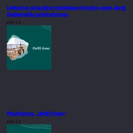
Lietuvos aviacijos muziejaus knygos apie Jurgį
Dobkevičių pristatymas
prieš 3 d.
Platforma „Delfi fone“
prieš 3 d.