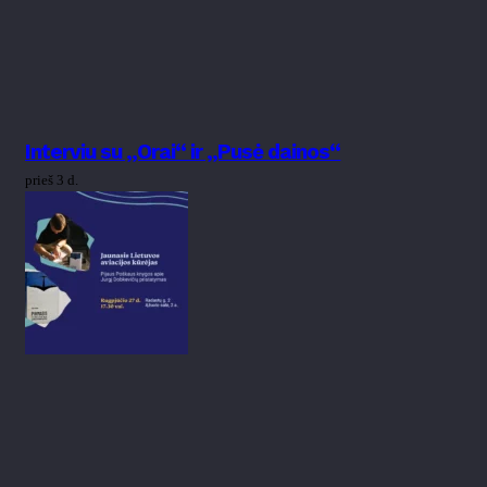
Interviu su „Orai“ ir „Pusė dainos“
prieš 3 d.