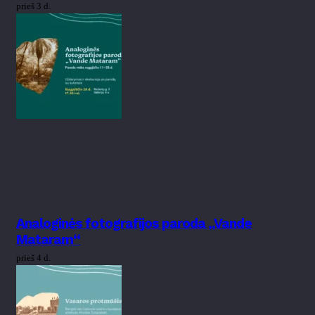
prieš 3 d.
Analoginės fotografijos paroda „Vande
Mataram“
prieš 4 d.