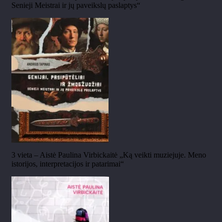
Senieji Meistrai ir jų paveikslų paslaptys“
3 vieta – Aistė Paulina Virbickaitė „Ką veikti muziejuje. Meno
istorijos, interpretacijos ir patarimai“