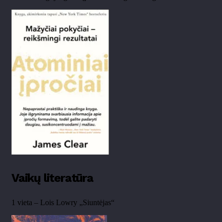
Vaikų literatūra
1 vieta – Lois Lowry „Siuntėjas“