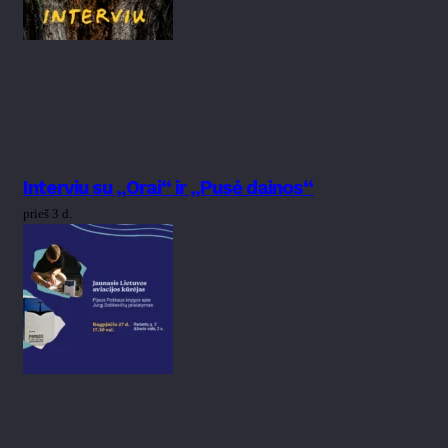
Interviu su „Orai“ ir „Pusė dainos“
prieš 3 d.