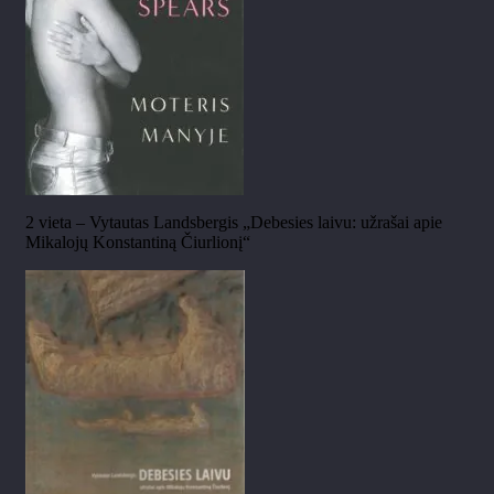
2 vieta – Vytautas Landsbergis „Debesies laivu: užrašai apie
Mikalojų Konstantiną Čiurlionį“