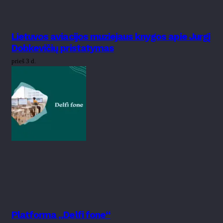
Lietuvos aviacijos muziejaus knygos apie Jurgį
Dobkevičių pristatymas
prieš 3 d.
Platforma „Delfi fone“