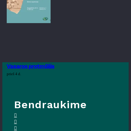
Vasaros protmūšis
prieš 4 d.
Bendraukime