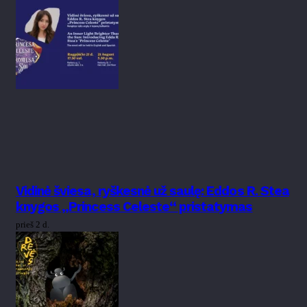
Vidinė šviesa, ryškesnė už saulę: Eddos R. Stea
knygos „Princess Celeste“ pristatymas
prieš 2 d.