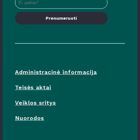
Prenumeruoti
Administracinė informacija
Teisės aktai
Veiklos sritys
Nuorodos