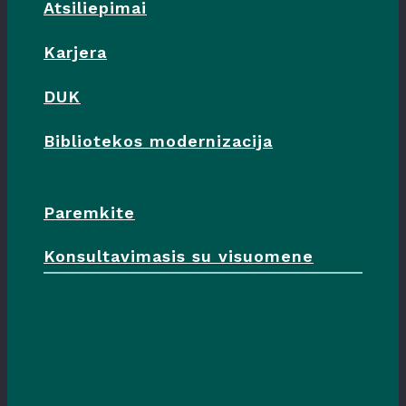
Atsiliepimai
Karjera
DUK
Bibliotekos modernizacija
Paremkite
Konsultavimasis su visuomene