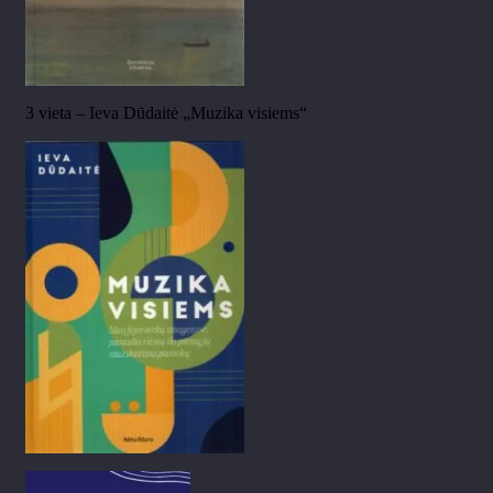
3 vieta – Ieva Dūdaitė „Muzika visiems“