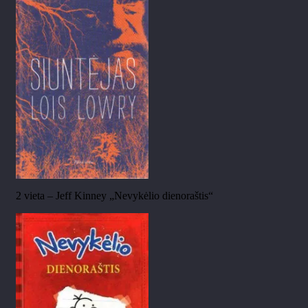
2 vieta – Jeff Kinney „Nevykėlio dienoraštis“