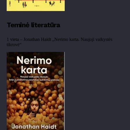
Teminė literatūra
1 vieta – Jonathan Haidt „Nerimo karta. Naujoji vaikystės
tikrovė“