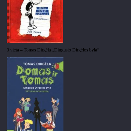
3 vieta – Tomas Dirgėla „Dingusio Dirgėlos byla“