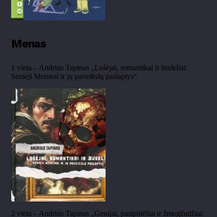
Menas
1 vieta – Andrius Tapinas „Lošėjai, romantikai ir budeliai:
Senieji Meistrai ir jų paveikslų paslaptys“
2 vieta – Andrius Tapinas „Genijai, pasipūtėliai ir žmogžudžiai: