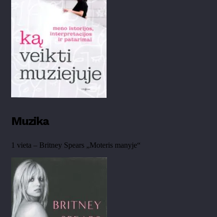
Muzika
1 vieta – Britney Spears „Moteris manyje“