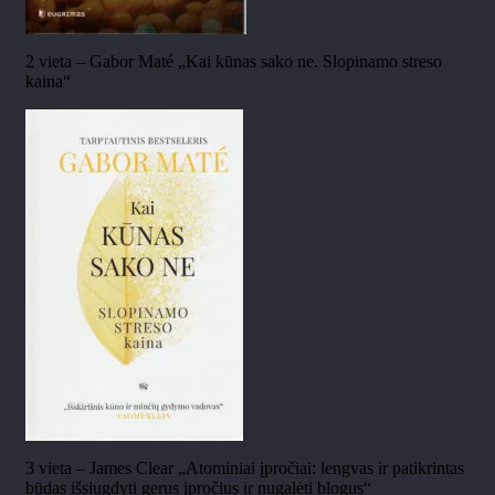
2 vieta – Gabor Maté „Kai kūnas sako ne. Slopinamo streso
kaina“
3 vieta – James Clear „Atominiai įpročiai: lengvas ir patikrintas
būdas išsiugdyti gerus įpročius ir nugalėti blogus“