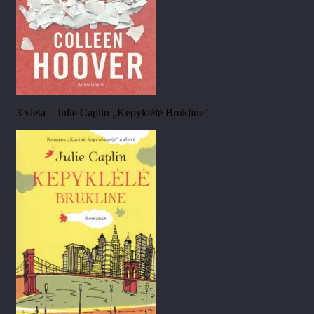
3 vieta – Julie Caplin „Kepyklėlė Brukline“