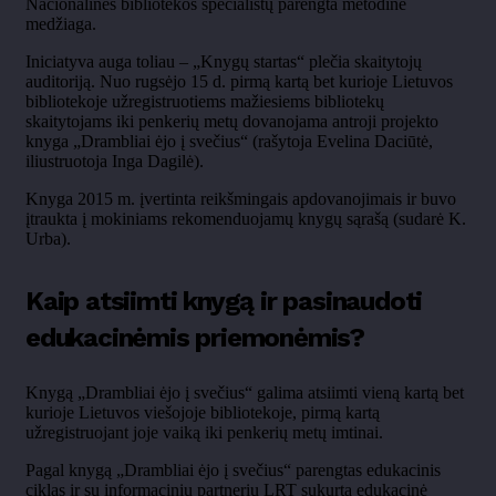
Nacionalinės bibliotekos specialistų parengta metodine
medžiaga.
Iniciatyva auga toliau
– „Knyg
ų startas“ plečia skaitytojų
auditoriją. Nuo rugsėjo 15 d. pirmą kartą bet kurioje Lietuvos
bibliotekoje užregistruotiems mažiesiems bibliotekų
skaitytojams iki penkerių metų dovanojama antroji projekto
knyga
„Drambliai
ėjo į svečius“ (rašytoja Evelina
Daciūtė
,
iliustruotoja Inga
Dagilė
).
Knyga 2015 m. įvertinta reikšmingais apdovanojimais ir buvo
įtraukta į mokiniams rekomenduojamų knygų sąrašą (sudarė K.
Urba).
Kaip atsiimti knygą ir pasinaudoti
edukacinėmis priemonėmis?
Knyg
ą
„Drambliai
ėjo į svečius“ galima atsiimti vieną kartą bet
kurioje Lietuvos viešojoje bibliotekoje, pirmą kartą
užregistruojant joje vaiką iki penkerių metų imtinai.
Pagal knygą
„Drambliai
ėjo į svečius“ parengtas edukacinis
ciklas ir su informaciniu partneriu LRT sukurta edukacinė