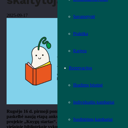
skaitytojams
2025-09-17
Savanorystė
Praktika
Karjera
Rezervacijos
Išradimų būstinė
Individualūs kambariai
Rugs
ėjo 16 d. pirmoji ponia Diana
Nausėdienė
oficialiai
paskelbė naują etapą ankstyvojo skaitymo skatinimo
Susibūrimų kambariai
projekte
„Knyg
ų startas“. Šalčininkų rajono savivaldybės
viešojoje bibliotekoje vykusiame renginyje projekto globėja