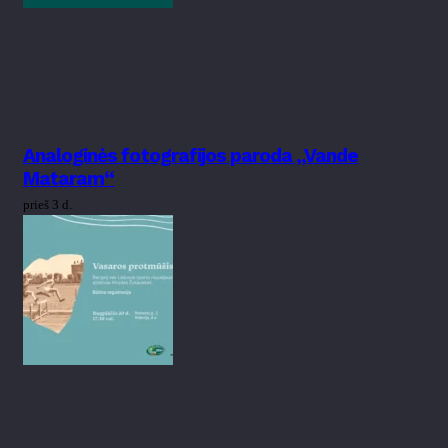
Analoginės fotografijos paroda „Vande
Mataram“
prieš 3 d.