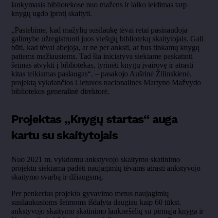
lankymasis bibliotekose nuo mažens ir laiko leidimas tarp
knygų ugdo įprotį skaityti.
„Pastebime, kad ma
žylių susilaukę tėvai retai pasinaudoja
galimybe užregistruoti juos viešųjų bibliotekų skaitytojais. Gali
būti, kad tėvai abejoja, ar ne per anksti, ar bus tinkamų knygų
patiems mažiausiems. Tad šia iniciatyva siekiame paskatinti
šeimas atvykti į bibliotekas, tyrinėti knygų įvairovę ir atrasti
kitas teikiamas paslaugas“,
– pasakojo Au
šrinė Žilinskienė,
projektą vykdančios Lietuvos nacionalinės Martyno Mažvydo
bibliotekos generalinė direktorė.
Projektas
„Knyg
ų startas“ auga
kartu su skaitytojais
Nuo 2021 m. vykdomu ankstyvojo skaitymo skatinimo
projektu siekiama padėti naujagimių tėvams atrasti ankstyvojo
skaitymo svarbą ir džiaugsmą.
Per penkerius projekto gyvavimo metus naujagimių
susilaukusioms šeimoms išdalyta daugiau kaip 60
tūkst
.
ankstyvojo skaitymo skatinimo lauknešėlių su pirmąja knyga ir