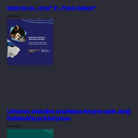
Interviu su „Orai“ ir „Pusė dainos“
prieš 2 d.
Lietuvos aviacijos muziejaus knygos apie Jurgį
Dobkevičių pristatymas
prieš 2 d.