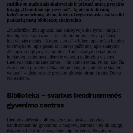
susitiko su mažaisiais skaitytojais ir pristatė antrą projekto
knygą ,,Drambliai ėjo į svečius“. Ją atsiimti dovanų
kviečiamos šeimos, pirmą kartą užregistravusios vaikus iki
penkerių metų bibliotekų skaitytojais.
„Nuo
širdžiai džiaugiuosi, kad ankstyvojo skaitymo
– taigi, ir
t
ėvelių ryšių su mažiausiais
– skatinimo iniciatyva ple
čiasi
kiekvienais metais.
„Knyg
ų startas“
– b
ūtent apie mūsų bendrą
buvimą kartu, apie pasaulio ir savęs pažinimą, apie skaitymo
džiaugsmo ugdymą ir auginimą. Todėl skaitymo skatinimo
iniciatyvų tęstinumas, plėtra ir vienodų galimybių visiems
Lietuvos vaikams suteikimas
– itin aktuali tema. Puiku, kad
čia
esame vieni pirmeivių. Skaitykime daug ir skatinkime skaityti
vaikus!“
– id
ėją pristatė projekto globėja pirmoji ponia Diana
Nausėdienė
.
Biblioteka
– svarbus bendruomen
ės
gyvenimo centras
Lietuvos viešosios bibliotekos yra tapusios aktyviais
bendruomeninio gyvenimo ir naujovių centrais
– ne tik knyg
ų
išdavimo, bet ir kūrybos, edukacijų erdvėmis. Reguliarus