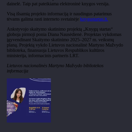
dainelė. Taip pat pateikiama elektroninė knygos versija.
Visą išsamią projekto informaciją ir naudingus patarimus
tėvams galima rasti interneto svetainėje
knygustartas.lt.
Ankstyvojo skaitymo skatinimo projektą
„Knyg
ų startas“
globoja pirmoji ponia Diana
Naus
ėdienė
. Projektas vykdomas
įgyvendinant Skaitymo skatinimo 2025
–2027 m. veiksm
ų
planą. Projektą vykdo Lietuvos nacionalinė Martyno Mažvydo
biblioteka, finansuoja Lietuvos Respublikos kultūros
ministerija, informacinis partneris LRT.
Lietuvos nacionalinės Martyno Mažvydo bibliotekos
informacija