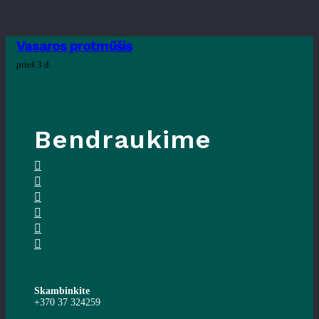
Vasaros protmūšis
prieš 3 d.
Bendraukime
Skambinkite
+370 37 324259