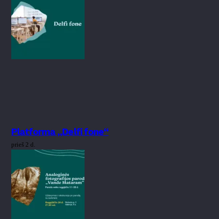
Platforma „Delfi fone“
prieš 2 d.