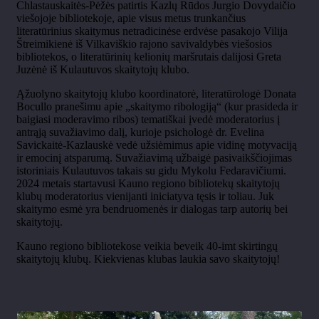
Chlastauskaitės-Pėžės
patirtis Kazlų Rūdos Jurgio Dovydaičio
viešojoje bibliotekoje, apie visus metus trunkančius
literatūrinius skaitymus netradicinėse erdvėse pasakojo Vilija
Štreimikienė
iš Vilkaviškio rajono savivaldybės viešosios
bibliotekos, o literatūrinių kelionių maršrutais dalijosi Greta
Juzėnė
iš Kulautuvos skaitytojų klubo.
Ąžuolyno skaitytojų klubo
koordinatorė
, literatūrologė Donata
Bocullo
pranešimu apie
„skaitymo
ribologij
ą
“ (kur prasideda ir
baigiasi moderavimo ribos)
tematiškai
įvedė moderatorius į
antrąją suvažiavimo dalį, kurioje psichologė dr. Evelina
Savickaitė-
Kazlauskė
vedė užsiėmimus apie vidinę motyvaciją
ir emocinį atsparumą. Suvažiavimą užbaigė pasivaikščiojimas
istoriniais Kulautuvos takais su gidu Mykolu
Fedaravičiumi
.
2024 metais startavusi Kauno regiono bibliotekų skaitytojų
klubų moderatorius vienijanti iniciatyva tęsis ir toliau. Juk
skaitymo esmė yra bendruomenės ir dialogas tarp autorių bei
skaitytojų.
Kauno regiono bibliotekose veikia beveik 40-imt skirtingų
skaitytojų klubų. Kiekvienas klubas laukia savo skaitytojų!