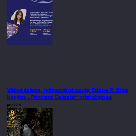
Vidinė šviesa, ryškesnė už saulę: Eddos R. Stea
knygos „Princess Celeste“ pristatymas
prieš 2 d.