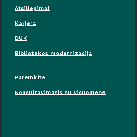
Atsiliepimai
Karjera
DUK
Bibliotekos modernizacija
Paremkite
Konsultavimasis su visuomene