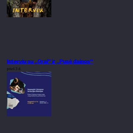
Interviu su „Orai“ ir „Pusė dainos“
prieš 3 d.