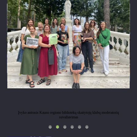
Įvyko antrasis Kauno regiono bibliotekų skaitytojų klubų moderatorių
suvažiavimas