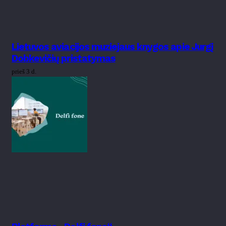
Lietuvos aviacijos muziejaus knygos apie Jurgį
Dobkevičių pristatymas
prieš 3 d.