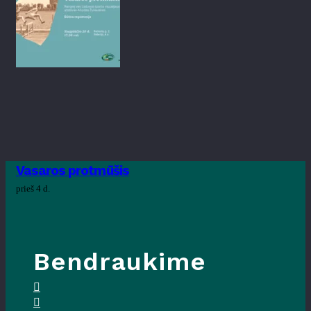
Vasaros protmūšis
prieš 4 d.
Bendraukime