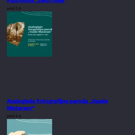
Platforma „Delfi fone“
prieš 3 d.
Analoginės fotografijos paroda „Vande
Mataram“
prieš 4 d.