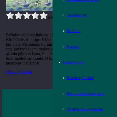
Savanorystė
[Bendrai:
0
Vidurkis:
0
]
Praktika
Pažinkite raideles linksmai, keliaudami puslapiais su žaisminga
Kibirkštėle, ir pasigrožėkite Mikalojaus Konstantino Čiurlionio
kūriniais. Menininko kūriniuose rasite įsikomponavusias raides,
Karjera
smalsiai tyrinėdami mokysitės skaityti bei rašyti. Juk Ą kaip
ąžuolo giliukas kabo, F – išsirangiusi kaip fantastiškas žaltys, K
ilsisi smėlėtame krante. O ką veikia kitos? Nerk į abėcėlės
Rezervacijos
puslapius ir sužinosi!
Užsakyti leidinį
Išradimų būstinė
Individualūs kambariai
Susibūrimų kambariai