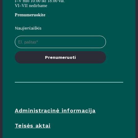
I–V nuo 10.00 iki 18.00 val.
VI–VII nedirbame
Prenumeruokite
Naujienlaiškis
Prenumeruoti
Administracinė informacija
Teisės aktai