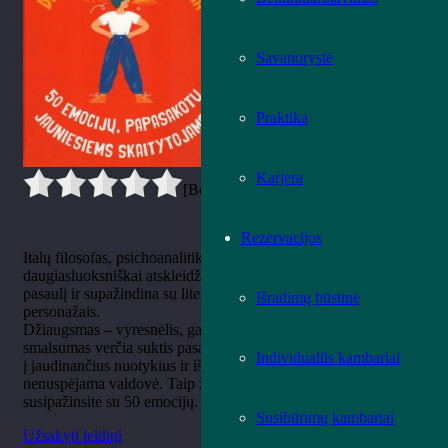
Savanorystė
Praktika
Karjera
[Bendrai:
0
Vidurkis:
0
]
Rezervacijos
Italų filosofas, psichoanalitikas Galimberti giliai ir
daugiasluoksniškai atskleidžia skaitytojui jausmų bei būsenų
pasaulį ir supažindina su literatūros, mitų ir legendų
Išradimų būstinė
personažais.
Džiaugsmas – vyresnėlis, gaivališkesnis linksmumo brolis;
smalsumas verčia suktis pasaulį; entuziazmo pagauti leidžiamės
Individualūs kambariai
į jaudinančius nuotykius ir išbandymus; baimė – autoritariška ir
nenuspėjama valdovė. Taip žingsnelis po žingsnelio nuodugniai
susipažinsite su 50 emocijų.
Susibūrimų kambariai
Užsakyti leidinį