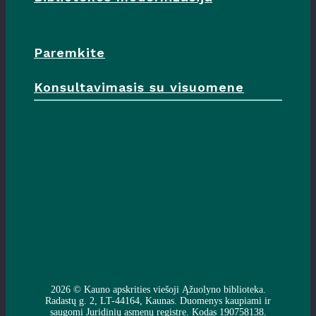
Paremkite
Konsultavimasis su visuomene
2026 ©
Kauno apskrities viešoji Ąžuolyno biblioteka
.
Radastų g. 2, LT-44164, Kaunas. Duomenys kaupiami ir
saugomi Juridinių asmenų registre. Kodas 190758138.