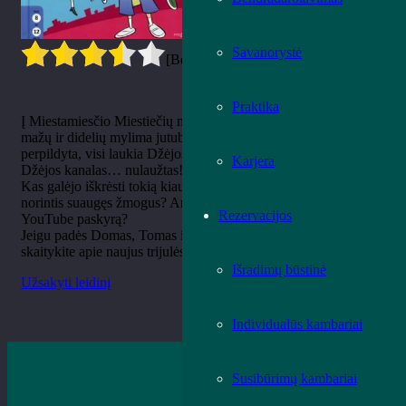
Savanorystė
[Bendrai:
2
Vidurkis:
3.5
]
Praktika
Į Miestamiesčio Miestiečių mokyklą atvažiuoja žvaigždė –
mažų ir didelių mylima jutuberė Džėja! Mokyklos salė
perpildyta, visi laukia Džėjos ant scenos, bet paaiškėja, kad
Karjera
Džėjos kanalas… nulaužtas!!!
Kas galėjo iškrėsti tokią kiaulystę? Pavydus vaikas ar blogo
norintis suaugęs žmogus? Ar pavyks Džėjai susigrąžinti savo
Rezervacijos
YouTube paskyrą?
Jeigu padės Domas, Tomas ir Upė, turbūt pavyks. Tad
skaitykite apie naujus trijulės nuotykius!
Išradimų būstinė
Užsakyti leidinį
Individualūs kambariai
Susibūrimų kambariai