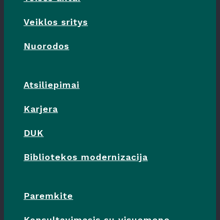
Veiklos sritys
Nuorodos
Atsiliepimai
Karjera
DUK
Bibliotekos modernizacija
Paremkite
Konsultavimasis su visuomene